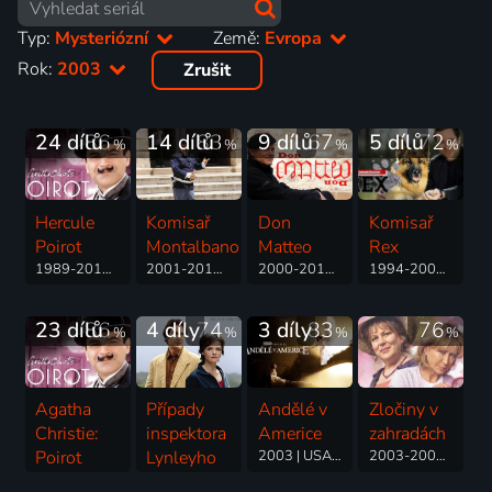
Typ:
Mysteriózní
Země:
Evropa
Rok:
2003
Zrušit
24 dílů
86
14 dílů
83
9 dílů
67
5 dílů
72
%
%
%
%
Hercule
Komisař
Don
Komisař
Poirot
Montalbano
Matteo
Rex
1989-2014 | Velká Británie | Thriller, Drama, Krimi, Mysteriózní, Rodinný
2001-2013 | Itálie | Krimi, Drama, Mysteriózní
2000-2011 | Itálie | Krimi, Drama, Komedie, Mysteriózní, Thriller
1994-2004 | Rakousko, Německo | Akční, Drama, Krimi, Mysteriózní
23 dílů
86
4 díly
74
3 díly
83
76
%
%
%
%
Agatha
Případy
Andělé v
Zločiny v
Christie:
inspektora
Americe
zahradách
Poirot
Lynleyho
2003 | USA, Itálie | Thriller, Drama, Fantasy, Mysteriózní, Romantický
2003-2004 | Velká Británie | Krimi, Drama, Mysteriózní
1989-2008 | Velká Británie | Thriller, Drama, Krimi, Mysteriózní
2002-2006 | Velká Británie | Thriller, Drama, Krimi, Mysteriózní, Romantický