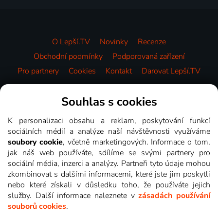
O Lepší.TV
Novinky
Recenze
Obchodní podmínky
Podporovaná zařízení
Pro partnery
Cookies
Kontakt
Darovat Lepší.TV
Videotéka
Souhlas s cookies
K personalizaci obsahu a reklam, poskytování funkcí
sociálních médií a analýze naší návštěvnosti využíváme
soubory cookie
, včetně marketingových. Informace o tom,
jak náš web používáte, sdílíme se svými partnery pro
sociální média, inzerci a analýzy. Partneři tyto údaje mohou
zkombinovat s dalšími informacemi, které jste jim poskytli
nebo které získali v důsledku toho, že používáte jejich
služby. Další informace naleznete v
zásadách používání
souborů cookies
.