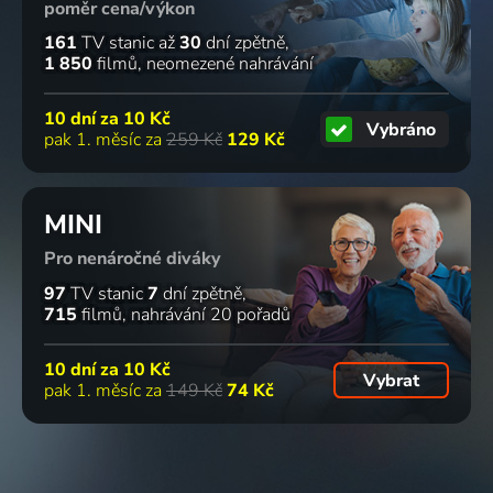
poměr cena/výkon
161
TV stanic
až
30
dní zpětně
1 850
filmů
neomezené nahrávání
10 dní za
10 Kč
Vybráno
pak 1. měsíc za
259 Kč
129 Kč
MINI
Pro nenáročné diváky
97
TV stanic
7
dní zpětně
715
filmů
nahrávání 20 pořadů
10 dní za
10 Kč
Vybrat
pak 1. měsíc za
149 Kč
74 Kč