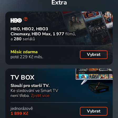
Extra
HBO, HBO2, HBO3
Cinemaxy, HBO Max
1 977
filmů
a
280
seriálů
Měsíc zdarma
Vybrat
poté 229 Kč měs.
TV BOX
Slouží pro starší TV.
Ke sledování ve Smart TV
není třeba.
Zjistit více
jednorázově
Vybrat
1 899 Kč