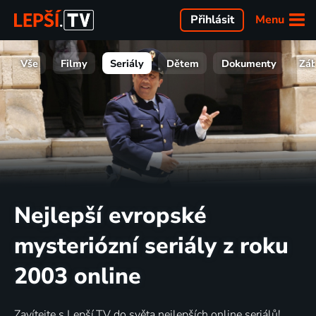
Menu
Přihlásit
Vše
Filmy
Seriály
Dětem
Dokumenty
Zá
Nejlepší evropské
mysteriózní seriály z roku
2003 online
Zavítejte s Lepší.TV do světa nejlepších online seriálů!