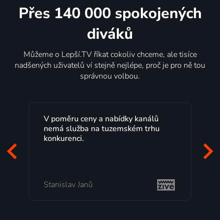
Přes 140 000 spokojených
diváků
Můžeme o Lepší.TV říkat cokoliv chceme, ale tisíce
nadšených uživatelů ví stejně nejlépe, proč je pro ně tou
správnou volbou.
álů
Lepší.TV sleduji už několik let s
rhu
maximální spokojeností. Velký výběr
programů a nemuset běžet k TV na
začátek programu, to je přesně to, co
mi vyhovuje.
Milada Tomešová