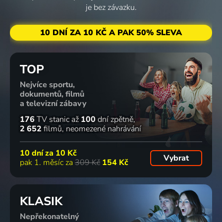
je bez závazku.
10 DNÍ ZA 10 KČ A PAK 50% SLEVA
TOP
Nejvíce sportu,
dokumentů, filmů
a televizní zábavy
176
TV stanic
až
100
dní zpětně
2 652
filmů
neomezené nahrávání
10 dní za
10 Kč
Vybrat
pak 1. měsíc za
309 Kč
154 Kč
KLASIK
Nepřekonatelný