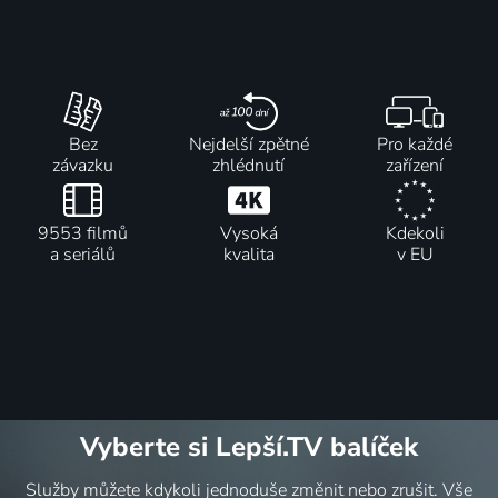
Bez
Nejdelší zpětné
Pro každé
závazku
zhlédnutí
zařízení
9553 filmů
Vysoká
Kdekoli
a seriálů
kvalita
v EU
Vyberte si Lepší.TV balíček
Služby můžete kdykoli jednoduše změnit nebo zrušit. Vše