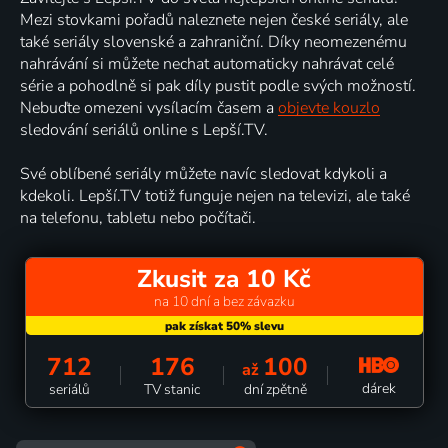
Mezi stovkami pořadů naleznete nejen české seriály, ale
také seriály slovenské a zahraniční. Díky neomezenému
nahrávání si můžete nechat automaticky nahrávat celé
série a pohodlně si pak díly pustit podle svých možností.
Nebuďte omezeni vysílacím časem a
objevte kouzlo
sledování seriálů online s Lepší.TV.
Své oblíbené seriály můžete navíc sledovat kdykoli a
kdekoli. Lepší.TV totiž funguje nejen na televizi, ale také
na telefonu, tabletu nebo počítači.
Zkusit za 10 Kč
na 10 dní a bez závazku
712
176
100
až
dárek
seriálů
TV stanic
dní zpětně