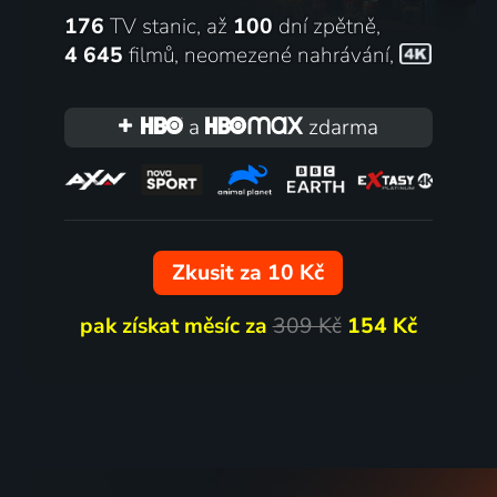
176
TV stanic, až
100
dní zpětně,
4 645
filmů
,
neomezené nahrávání
,
a
zdarma
Zkusit za 10 Kč
pak získat měsíc za
309 Kč
154 Kč