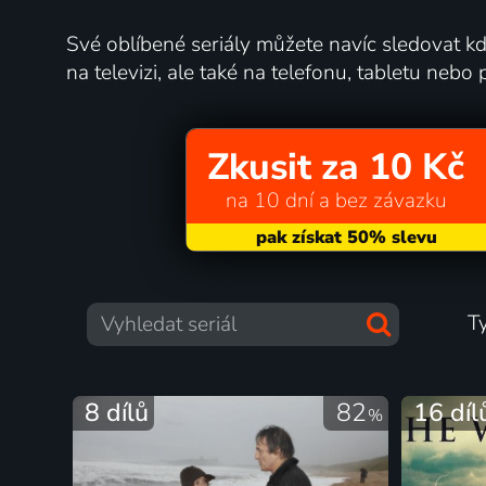
Své oblíbené seriály můžete navíc sledovat kdy
na televizi, ale také na telefonu, tabletu nebo p
Zkusit za 10 Kč
na 10 dní a bez závazku
T
8 dílů
82
16 díl
%