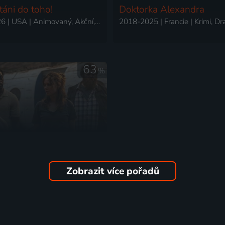
táni do toho!
Doktorka Alexandra
2013-2026 | USA | Animovaný, Akční, Dobrodružný, Drama, Fantasy, Horor, Hudební, Komedie, Mysteriózní, Rodinný, Romantický, Science Fiction, Krimi, Pohádka
63
%
Zobrazit více pořadů
ěl v mexické márnici
2025 | Velká Británie | Krimi, Mysteriózní, Thriller