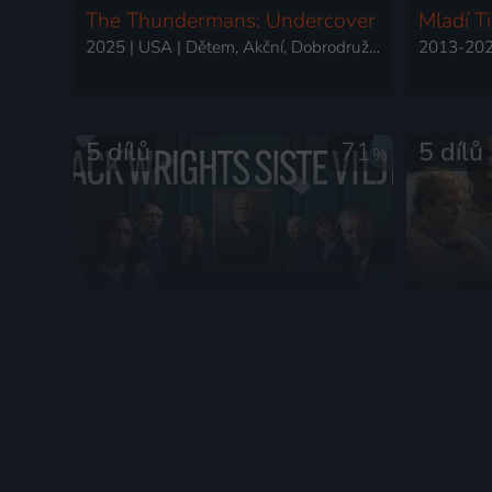
The Thundermans: Undercover
Mladí Ti
2025 | USA | Dětem, Akční, Dobrodružný, Drama, Fantasy, Komedie, Krimi, Mysteriózní, Rodinný, Science Fiction, Thriller
5 dílů
71
5 dílů
%
Já, Jack Wright
Devět t
2025 | Velká Británie | Krimi, Drama, Mysteriózní, Thriller