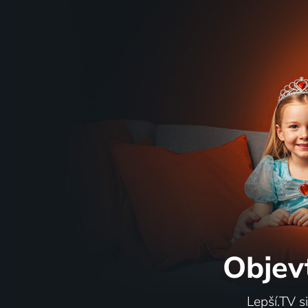
Objev
Lepší.TV s