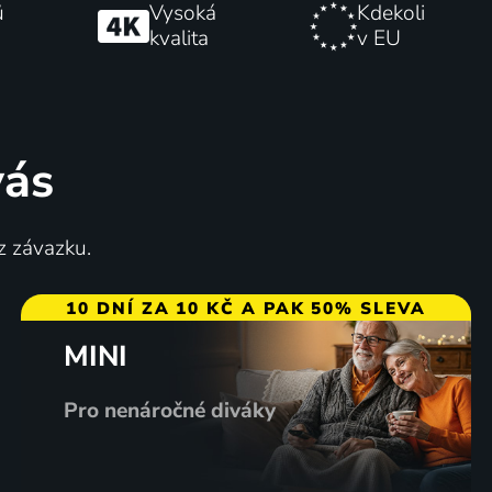
ů
Vysoká
Kdekoli
kvalita
v EU
vás
z závazku.
10 DNÍ ZA 10 KČ A PAK 50% SLEVA
MINI
Pro nenáročné diváky