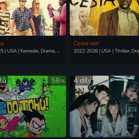
os
Cesta ven
2021-2025 | USA | Komedie, Drama, Mysteriózní
lů
58
4 díly
%