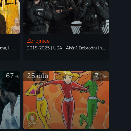
Zbrojnice
2022-2026 | USA | Thriller, Drama, Horor, Mysteriózní, Science Fiction
2018-2025 | USA | Akční, Dobrodružný, Drama, Krimi, Mysteriózní, Thriller
67
25 dílů
71
%
%