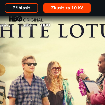
Přihlásit
Zkusit za 10 Kč
právy
Hudba
HBO