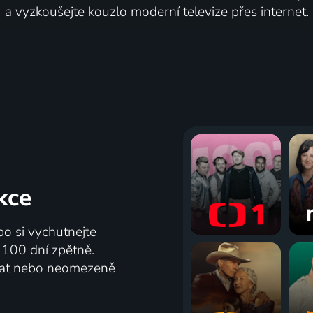
a vyzkoušejte kouzlo moderní televize přes internet.
kce
bo si vychutnejte
ž 100 dní zpětně.
vat nebo neomezeně