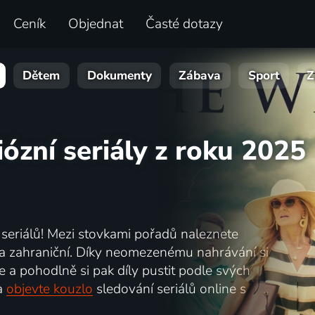
Ceník
Objednat
Časté dotazy
Dětem
Dokumenty
Zábava
Sport
Z
ózní seriály z roku 2025
e seriálů! Mezi stovkami pořadů naleznete
ké a zahraniční. Díky neomezenému nahrávání si
 a pohodlně si pak díly pustit podle svých
a
objevte kouzlo
sledování seriálů online s