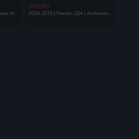
Špiónky
2018-2025 | Francie | Krimi, Drama, Mysteriózní, Thriller
2024-2025 | Francie, USA | Animovaný, Akční, Dobrodružný, Drama, Fantasy, Komedie, Krimi, Mysteriózní, Rodinný, Science Fiction, Thriller