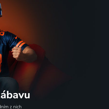
 zábavu
dním z nich