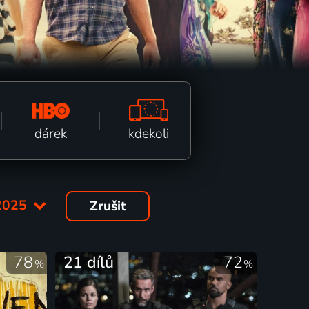
kdekoli
dárek
2025
Zrušit
78
21 dílů
72
%
%