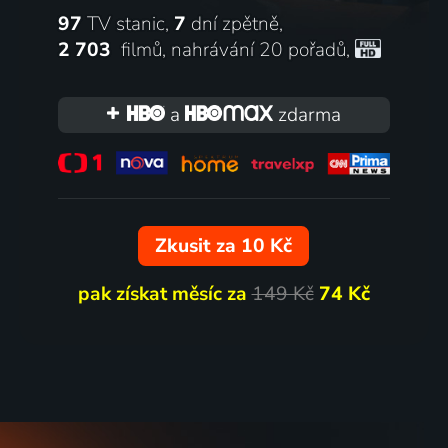
97
TV stanic,
7
dní zpětně,
2 703
filmů
,
nahrávání 20 pořadů
,
a
zdarma
Zkusit za 10 Kč
pak získat měsíc za
149 Kč
74 Kč