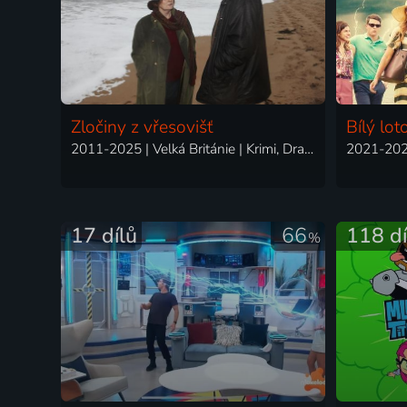
Zločiny z vřesovišť
Bílý lot
2011-2025 | Velká Británie | Krimi, Drama, Mysteriózní
17 dílů
66
118 dí
%