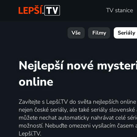
TV stanice
Vše
Filmy
Seriály
Nejlepší nové mysteri
online
Zavítejte s Lepší.TV do světa nejlepších onlin
nejen české seriály, ale také seriály slovens
můžete nechat automaticky nahrávat celé série
možností. Nebuďte omezeni vysílacím časem 
Lepší.TV.