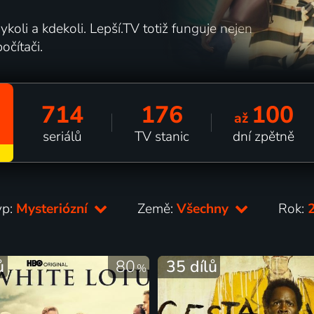
koli a kdekoli. Lepší.TV totiž funguje nejen
očítači.
714
176
100
až
seriálů
TV stanic
dní zpětně
yp:
Mysteriózní
Země:
Všechny
Rok:
ů
80
35 dílů
%