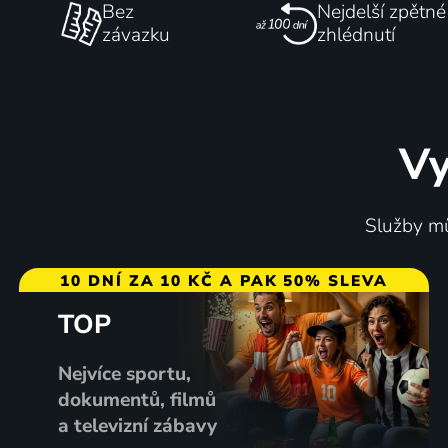
Bez
Nejdelší zpětné
závazku
zhlédnutí
Vy
Služby mů
10 DNÍ ZA 10 KČ A PAK 50% SLEVA
TOP
Nejvíce sportu,
dokumentů, filmů
a televizní zábavy