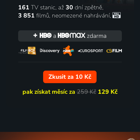
161
TV stanic, až
30
dní zpětně,
3 851
filmů
,
neomezené nahrávání
,
a
zdarma
Zkusit za 10 Kč
pak získat měsíc za
259 Kč
129 Kč