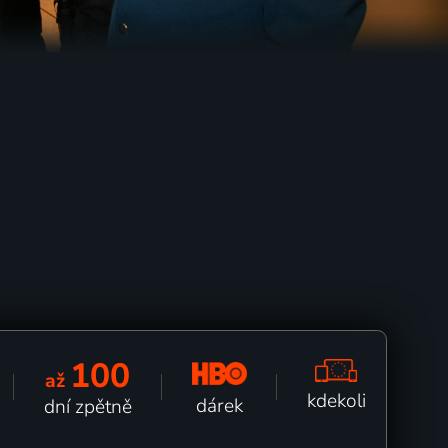
100
až
kdekoli
dárek
dní zpětně