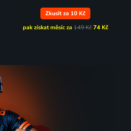
Zkusit za 10 Kč
pak získat měsíc za
149 Kč
74 Kč