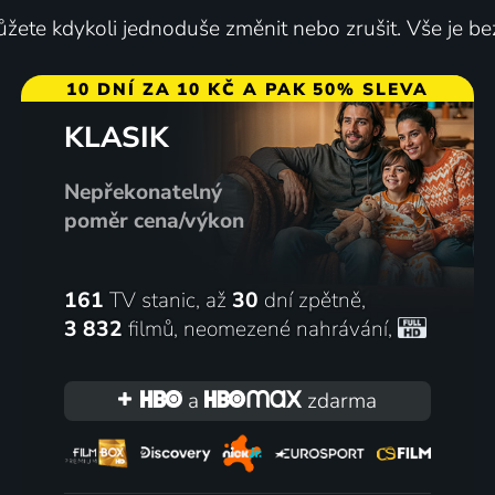
žete kdykoli jednoduše změnit nebo zrušit. Vše je be
10 DNÍ ZA 10 KČ A PAK 50% SLEVA
KLASIK
Nepřekonatelný
poměr cena/výkon
161
TV stanic, až
30
dní zpětně,
3 832
filmů
,
neomezené nahrávání
,
a
zdarma