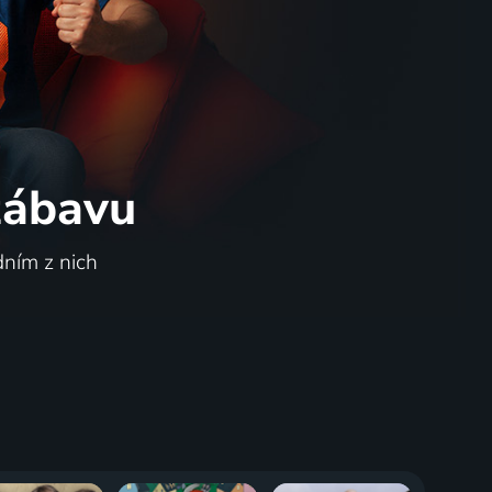
 zábavu
dním z nich