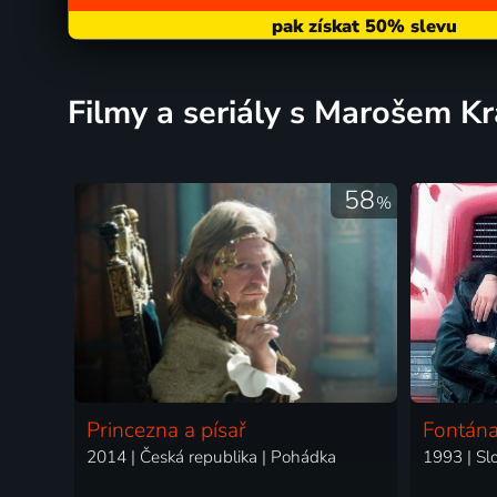
filmy a seriály s Marošem K
58
%
Princezna a písař
Fontána
2014 | Česká republika | Pohádka
1993 | Sl