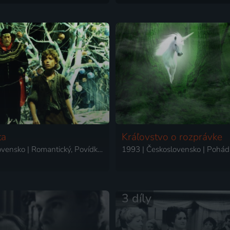
ta
Kráľovstvo o rozprávke
1990 | Slovensko | Romantický, Povídkový
1993 | Československo | Pohád
3 díly