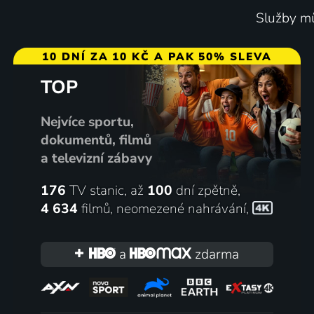
Služby mů
10 DNÍ ZA 10 KČ A PAK 50% SLEVA
TOP
Nejvíce sportu,
dokumentů, filmů
a televizní zábavy
176
TV stanic, až
100
dní zpětně,
4 634
filmů
,
neomezené nahrávání
,
a
zdarma