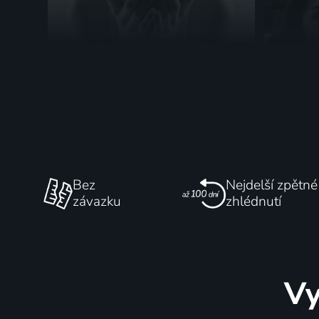
Rosný bod
A keď s
1979 | Československo | Drama
1984 | Sl
Bez
Nejdelší zpětné
závazku
zhlédnutí
Vy