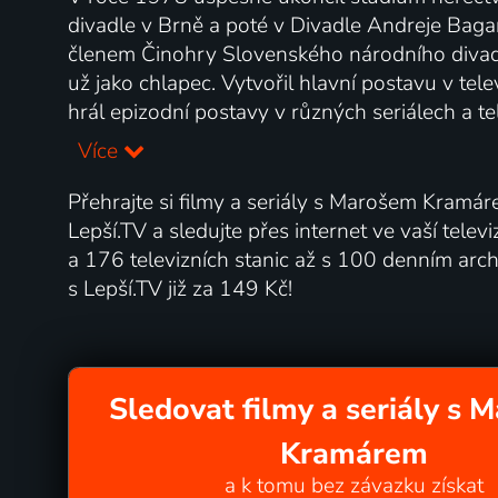
divadle v Brně a poté v Divadle Andreje Baga
členem Činohry Slovenského národního divadla 
už jako chlapec. Vytvořil hlavní postavu v tele
hrál epizodní postavy v různých seriálech a te
Více
Přehrajte si filmy a seriály s Marošem Kramáre
Lepší.TV a sledujte přes internet ve vaší telev
a 176 televizních stanic až s 100 denním a
s Lepší.TV již za 149 Kč!
Sledovat filmy a seriály s
Kramárem
a k tomu bez závazku získat