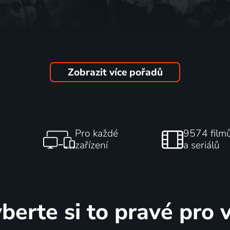
Zobrazit více pořadů
om stretol lásku
Cesta životem
ovensko | Psychologický
1983 | Slovensko | Drama, Histo
Pro každé
9574 film
zařízení
a seriálů
berte si to pravé pro 