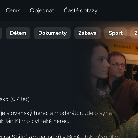
Ceník
Objednat
Časté dotazy
Dětem
Dokumenty
Zábava
Sport
Z
sko (67 let)
je slovenský herec a moderátor. Jde o syna
 Ján Klimo byl také herec.
 na Státní konzervatoři v Brně. Rok působil v