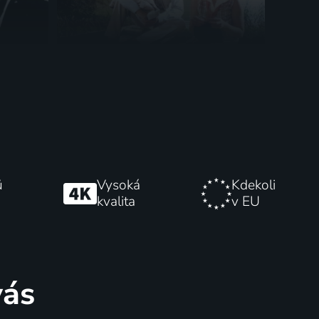
Rodinná anamnéza
rický
1983 | Slovensko | Drama
ů
Vysoká
Kdekoli
kvalita
v EU
vás