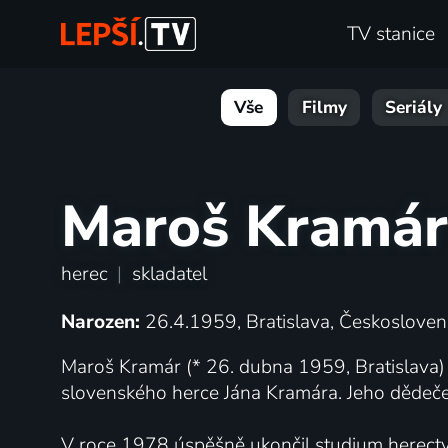
TV stanice
Vše
Filmy
Seriály
Maroš Kramár
herec
|
skladatel
Narozen:
26.4.1959, Bratislava, Českosloven
Maroš Kramár (* 26. dubna 1959, Bratislava) 
slovenského herce Jána Kramára. Jeho dědeček
V roce 1978 úspěšně ukončil studium herectví