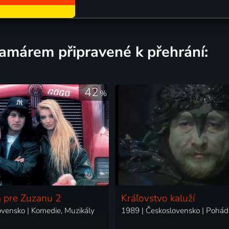
ramárem připravené k přehrání:
42
%
 pre Zuzanu 2
Kráľovstvo kaluží
ovensko | Komedie, Muzikály
1989 | Československo | Pohád