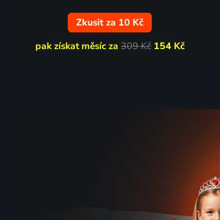
Zkusit za 10 Kč
pak získat měsíc za
309 Kč
154 Kč