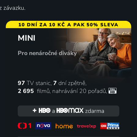
z závazku.
10 DNÍ ZA 10 KČ A PAK 50% SLEVA
MINI
Pro nenáročné diváky
97
TV stanic,
7
dní zpětně,
2 695
filmů
,
nahrávání 20 pořadů
,
a
zdarma