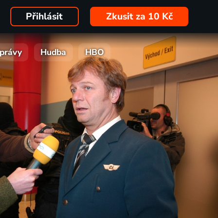
Přihlásit
Zkusit za 10 Kč
právy
Hudba
HBO