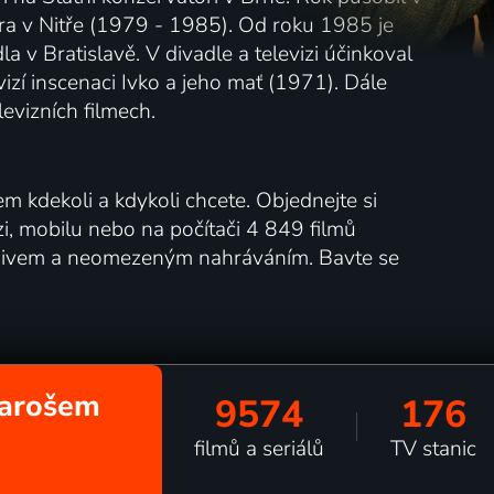
ra v Nitře (1979 - 1985). Od roku 1985 je
v Bratislavě. V divadle a televizi účinkoval
vizí inscenaci Ivko a jeho mať (1971). Dále
levizních filmech.
m kdekoli a kdykoli chcete. Objednejte si
izi, mobilu nebo na počítači 4 849 filmů
rchivem a neomezeným nahráváním. Bavte se
 Marošem
9574
176
filmů a seriálů
TV stanic