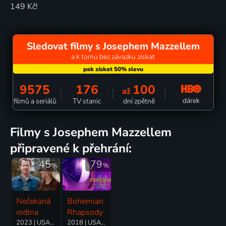
149 Kč!
Sledovat filmy s Josephem Mazzellem
a k tomu bez závazku získat
9575
176
100
až
dárek
filmů a seriálů
TV stanic
dní zpětně
filmy s Josephem Mazzellem
připravené k přehrání:
45
79
%
%
Nečekaná
Bohemian
rodina
Rhapsody
2023 | USA | Komedie, Drama, Romantický
2018 | USA, Velká Británie | Drama, Hudební, Životopisný