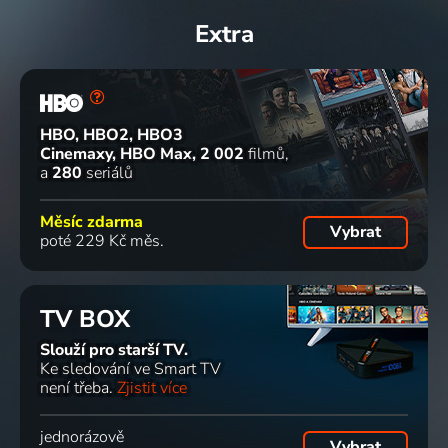
Extra
HBO, HBO2, HBO3
Cinemaxy, HBO Max
2 002
filmů
a
280
seriálů
Měsíc zdarma
Vybrat
poté 229 Kč měs.
TV BOX
Slouží pro starší TV.
Ke sledování ve Smart TV
není třeba.
Zjistit více
jednorázově
Vybrat