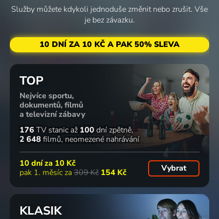
Služby můžete kdykoli jednoduše změnit nebo zrušit. Vše
je bez závazku.
10 DNÍ ZA 10 KČ A PAK 50% SLEVA
TOP
Nejvíce sportu,
dokumentů, filmů
a televizní zábavy
176
TV stanic
až
100
dní zpětně
2 648
filmů
neomezené nahrávání
10 dní za
10 Kč
Vybrat
pak 1. měsíc za
309 Kč
154 Kč
KLASIK