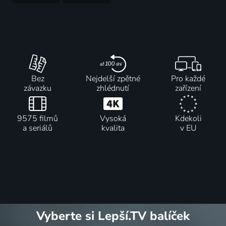
Bez
Nejdelší zpětné
Pro každé
závazku
zhlédnutí
zařízení
9575 filmů
Vysoká
Kdekoli
a seriálů
kvalita
v EU
Vyberte si Lepší.TV balíček