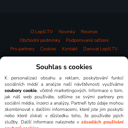
O Lepší.TV
Novinky
Recenze
Obchodní podmínky
Podporovaná zařízení
Pro partnery
Cookies
Kontakt
Darovat Lepší.TV
Videotéka
Souhlas s cookies
K personalizaci obsahu a reklam, poskytování funkcí
sociálních médií a analýze naší návštěvnosti využíváme
soubory cookie
, včetně marketingových. Informace o tom,
jak náš web používáte, sdílíme se svými partnery pro
sociální média, inzerci a analýzy. Partneři tyto údaje mohou
zkombinovat s dalšími informacemi, které jste jim poskytli
nebo které získali v důsledku toho, že používáte jejich
služby. Další informace naleznete v
zásadách používání