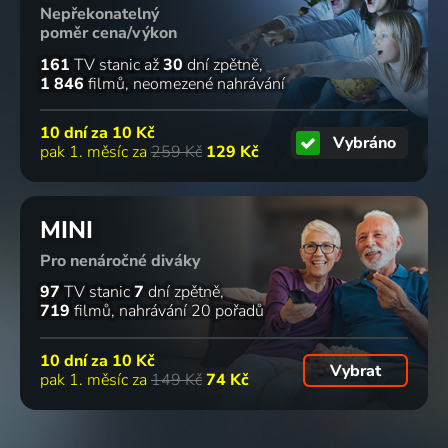
Nepřekonatelný
poměr cena/výkon
161
TV stanic
až
30
dní zpětně
1 846
filmů
neomezené nahrávání
10 dní za
10 Kč
Vybráno
pak 1. měsíc za
259 Kč
129 Kč
MINI
Pro nenáročné diváky
97
TV stanic
7
dní zpětně
719
filmů
nahrávání 20 pořadů
10 dní za
10 Kč
Vybrat
pak 1. měsíc za
149 Kč
74 Kč