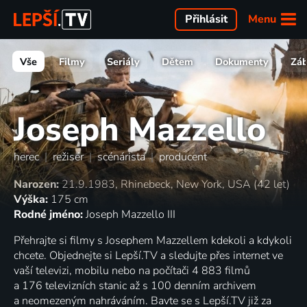
Menu
Přihlásit
Vše
Filmy
Seriály
Dětem
Dokumenty
Zá
Joseph Mazzello
herec
|
režisér
|
scénárista
|
producent
Narozen:
21.9.1983, Rhinebeck, New York, USA (42 let)
Výška:
175 cm
Rodné jméno:
Joseph Mazzello III
Přehrajte si filmy s Josephem Mazzellem kdekoli a kdykoli
chcete. Objednejte si Lepší.TV a sledujte přes internet ve
vaší televizi, mobilu nebo na počítači 4 883 filmů
a 176 televizních stanic až s 100 denním archivem
a neomezeným nahráváním. Bavte se s Lepší.TV již za