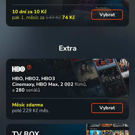
10 dní za
10 Kč
Vybrat
pak 1. měsíc za
149 Kč
74 Kč
Extra
HBO, HBO2, HBO3
Cinemaxy, HBO Max
2 002
filmů
a
280
seriálů
Měsíc zdarma
Vybrat
poté 229 Kč měs.
TV BOX