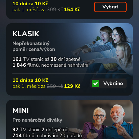
10 dní za
10 Kč
Vybrat
pak 1. měsíc za
309 Kč
154 Kč
KLASIK
Nepřekonatelný
poměr cena/výkon
161
TV stanic
až
30
dní zpětně
1 846
filmů
neomezené nahrávání
10 dní za
10 Kč
Vybráno
pak 1. měsíc za
259 Kč
129 Kč
MINI
Pro nenáročné diváky
97
TV stanic
7
dní zpětně
714
filmů
nahrávání 20 pořadů