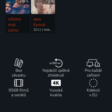
76
73
%
%
Všichni
Jana
moji
Eyrová
cizinci
2011 | Velká Británie, USA | Drama, Romantický
2023 | USA | Drama, Fantasy, Romantický
Bez
Nejdelší zpětné
Pro každé
závazku
zhlédnutí
zařízení
9568 filmů
Vysoká
Kdekoli
a seriálů
kvalita
v EU