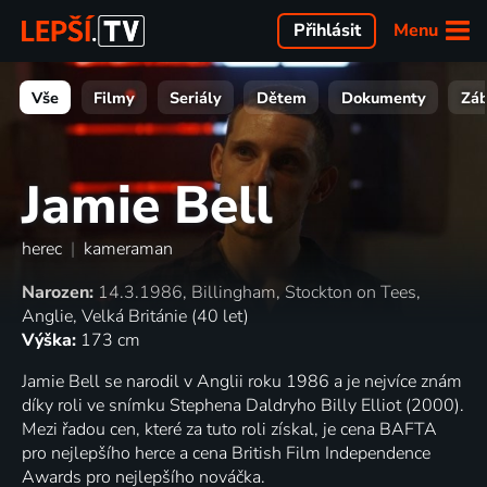
Menu
Přihlásit
Vše
Filmy
Seriály
Dětem
Dokumenty
Zá
Jamie Bell
herec
|
kameraman
Narozen:
14.3.1986, Billingham, Stockton on Tees,
Anglie, Velká Británie (40 let)
Výška:
173 cm
Jamie Bell se narodil v Anglii roku 1986 a je nejvíce znám
díky roli ve snímku Stephena Daldryho Billy Elliot (2000).
Mezi řadou cen, které za tuto roli získal, je cena BAFTA
pro nejlepšího herce a cena British Film Independence
Awards pro nejlepšího nováčka.