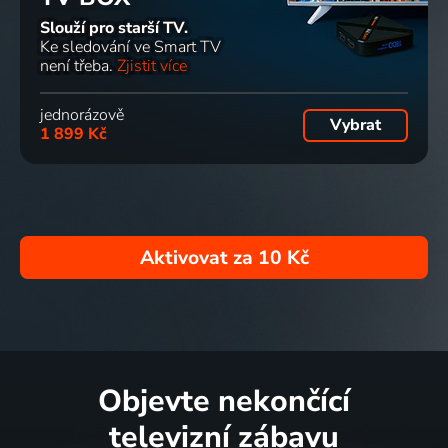
Slouží pro starší TV.
Ke sledování ve Smart TV
není třeba.
Zjistit více
jednorázově
Vybrat
1 899 Kč
Aktivovat za
10 Kč
Objevte nekončící
televizní zábavu