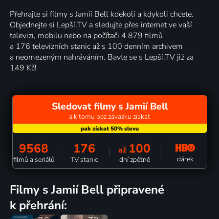
Přehrajte si filmy s Jamií Bell kdekoli a kdykoli chcete.
Objednejte si Lepší.TV a sledujte přes internet ve vaší
televizi, mobilu nebo na počítači 4 879 filmů
a 176 televizních stanic až s 100 denním archivem
a neomezeným nahráváním. Bavte se s Lepší.TV již za
149 Kč!
Sledovat filmy s Jamií Bell
a k tomu bez závazku získat
9568
176
100
až
dárek
filmů a seriálů
TV stanic
dní zpětně
filmy s Jamií Bell připravené
k přehrání: