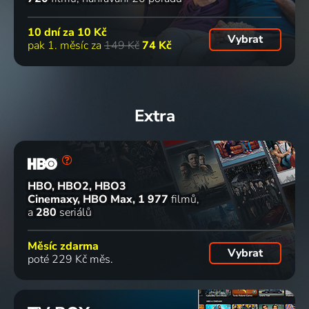
10 dní za
10 Kč
Vybrat
pak 1. měsíc za
149 Kč
74 Kč
Extra
HBO, HBO2, HBO3
Cinemaxy, HBO Max
1 977
filmů
a
280
seriálů
Měsíc zdarma
Vybrat
poté 229 Kč měs.