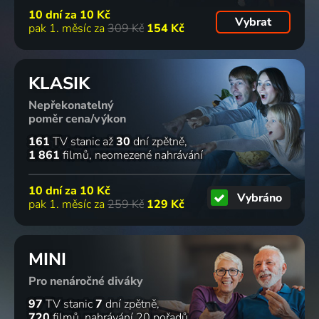
10 dní za
10 Kč
Vybrat
pak 1. měsíc za
309 Kč
154 Kč
KLASIK
Nepřekonatelný
poměr cena/výkon
161
TV stanic
až
30
dní zpětně
1 861
filmů
neomezené nahrávání
10 dní za
10 Kč
Vybráno
pak 1. měsíc za
259 Kč
129 Kč
MINI
Pro nenáročné diváky
97
TV stanic
7
dní zpětně
720
filmů
nahrávání 20 pořadů