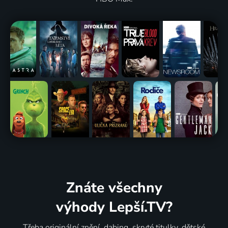
Znáte všechny
výhody Lepší.TV?
Třeba originální znění, dabing, skryté titulky, dětské