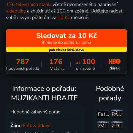
176 televizních stanic
včetně neomezeného nahrávání,
videotéky
a zhlédnutí až 100 dní zpětně. Udělejte radost
sobě i svým přátelům za
10 Kč
měsíčně.
Sledovat za 10 Kč
ihned tento pořad a k tomu
787
176
100
až
dárek
hudebních pořadů
TV stanic
dní zpětně
Informace o pořadu:
Podobné
MUZIKANTI HRAJTE
pořady
Hudebně zábavný pořad
Fešáci v Lucerně
PÁTEČNÍ POSEZENÍ S PEPÍKY
Žánr:
Folk & lidové
ZVEME VÁS NA VLACHOVKU
Z DECHOVKY DO DECHOVKY