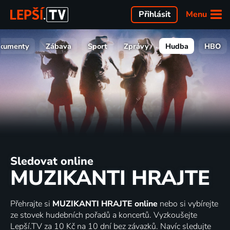
Menu
Přihlásit
kumenty
Zábava
Sport
Zprávy
Hudba
HBO
Sledovat online
MUZIKANTI HRAJTE
Přehrajte si
MUZIKANTI HRAJTE online
nebo si vybírejte
ze stovek hudebních pořadů a koncertů. Vyzkoušejte
Lepší.TV za 10 Kč na 10 dní bez závazků. Navíc sledujte