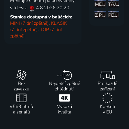
Přehrajte si tento pořad vysílaný
MEZI NÁMI MUZIKNATY
TAJEMSTVÍ BYLINEK
v televizi
4.8.2026 20:20
Z PÍSNIČKY DO PÍSNIČKY
PESNIČKY Z KASÍNA - SPECIÁL
Stanice dostupná v balíčcích:
MINI (7 dní zpětně)
,
KLASIK
(7 dní zpětně)
,
TOP (7 dní
zpětně)
Bez
Nejdelší zpětné
Pro každé
závazku
zhlédnutí
zařízení
9563 filmů
Vysoká
Kdekoli
a seriálů
kvalita
v EU