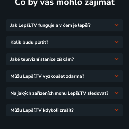
Co by vás mohlo zajímat
Jak Lepší.TV funguje a v čem je lepší?
Kolik budu platit?
Jaké televizní stanice získám?
Můžu Lepší.TV vyzkoušet zdarma?
Na jakých zařízeních mohu Lepší.TV sledovat?
Můžu Lepší.TV kdykoli zrušit?