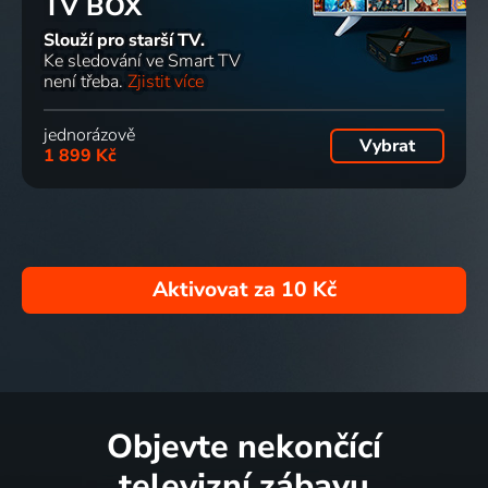
TV BOX
Slouží pro starší TV.
Ke sledování ve Smart TV
není třeba.
Zjistit více
jednorázově
Vybrat
1 899 Kč
Aktivovat za
10 Kč
Objevte nekončící
televizní zábavu