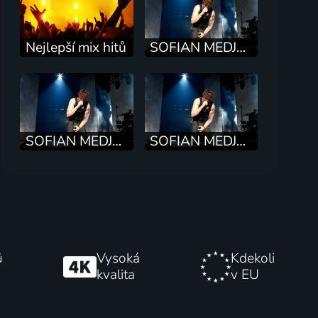
Nejlepší mix hitů
SOFIAN MEDJMEDJ WEEK: TOP 3 DEBUTY
SOFIAN MEDJMEDJ WEEK: TOP 3 ŽIVÁKY
SOFIAN MEDJMEDJ WEEK: TOP 3 FEATY
ů
Vysoká
Kdekoli
kvalita
v EU