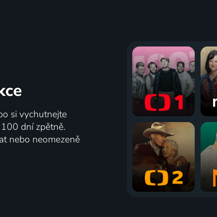
kce
bo si vychutnejte
ž 100 dní zpětně.
vat nebo neomezeně