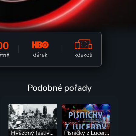
00
kdekoli
dárek
ětně
Podobné pořady
Hvězdný festival v Montreux
Písničky z Lucerny