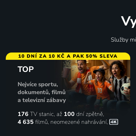
Vy
Služby mů
10 DNÍ ZA 10 KČ A PAK 50% SLEVA
TOP
Nejvíce sportu,
dokumentů, filmů
a televizní zábavy
176
TV stanic, až
100
dní zpětně,
4 635
filmů
,
neomezené nahrávání
,