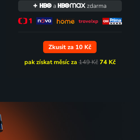
a
zdarma
Zkusit za 10 Kč
pak získat měsíc za
149 Kč
74 Kč