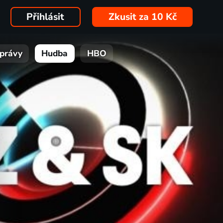
Přihlásit
Zkusit za 10 Kč
právy
Hudba
HBO