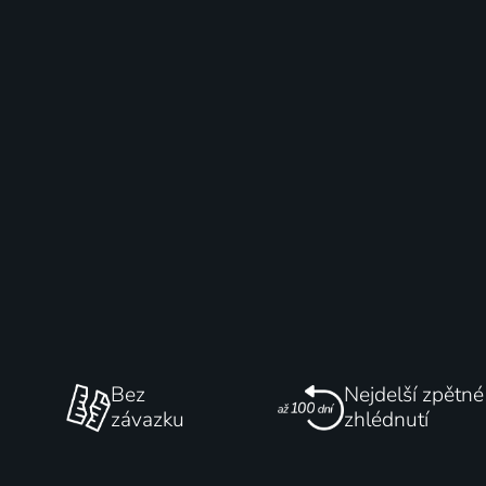
Bez
Nejdelší zpětné
závazku
zhlédnutí