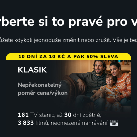
berte si to pravé pro 
žete kdykoli jednoduše změnit nebo zrušit. Vše je be
10 DNÍ ZA 10 KČ A PAK 50% SLEVA
KLASIK
Nepřekonatelný
poměr cena/výkon
161
TV stanic, až
30
dní zpětně,
3 833
filmů
,
neomezené nahrávání
,