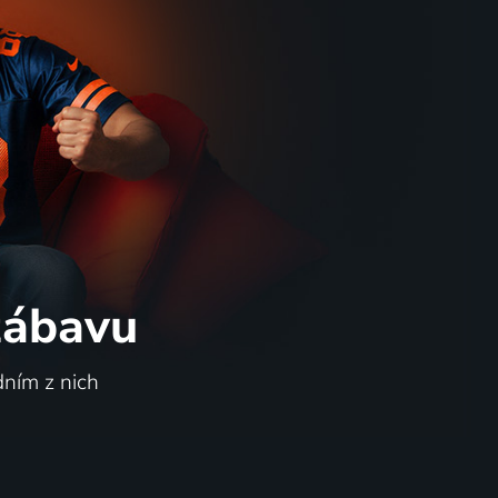
 zábavu
dním z nich