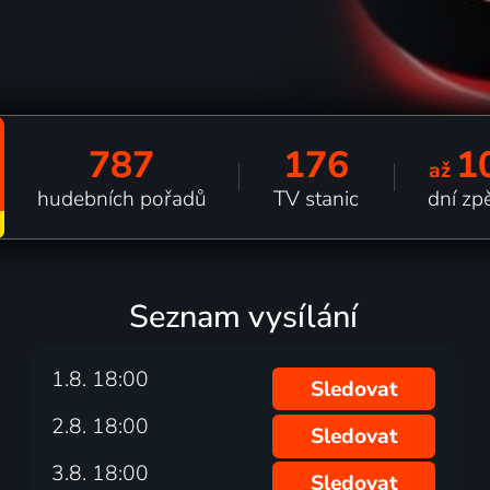
787
176
1
až
hudebních pořadů
TV stanic
dní zp
Seznam vysílání
1.8. 18:00
Sledovat
2.8. 18:00
Sledovat
3.8. 18:00
Sledovat