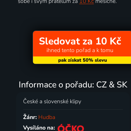
sobě i svým přátelům za
10 Kč
měsíčně.
Sledovat za 10 Kč
ihned tento pořad a k tomu
Informace o pořadu: CZ & SK
České a slovenské klipy
Žánr:
Hudba
Vysíláno na: