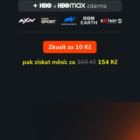
a
zdarma
Zkusit za 10 Kč
pak získat měsíc za
309 Kč
154 Kč