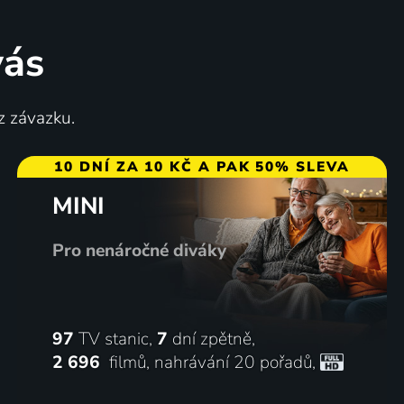
vás
z závazku.
10 DNÍ ZA 10 KČ A PAK 50% SLEVA
MINI
Pro nenáročné diváky
97
TV stanic,
7
dní zpětně,
2 696
filmů
,
nahrávání 20 pořadů
,