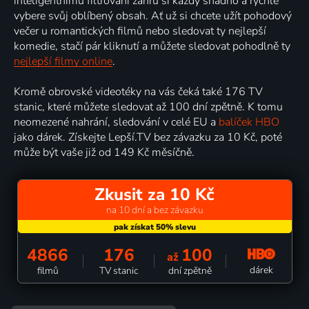
inteligentnímu filtrování žánrů si každý snadno a rychle
vybere svůj oblíbený obsah. Ať už si chcete užít pohodový
večer u romantických filmů nebo sledovat ty nejlepší
komedie, stačí pár kliknutí a můžete sledovat pohodlně ty
nejlepší filmy online
.
Kromě obrovské videotéky na vás čeká také 176 TV
stanic, které můžete sledovat až 100 dní zpětně. K tomu
neomezené nahrání, sledování v celé EU a
balíček HBO
jako dárek. Získejte Lepší.TV bez závazku za 10 Kč, poté
může být vaše již od 149 Kč měsíčně.
Zkusit za 10 Kč
na 10 dní a bez závazku
4866
176
100
až
dárek
filmů
TV stanic
dní zpětně