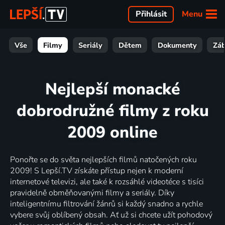
Menu
Přihlásit
Vše
Filmy
Seriály
Dětem
Dokumenty
Zá
Nejlepší monacké
dobrodružné filmy z roku
2009 online
Ponořte se do světa nejlepších filmů natočených roku
2009! S Lepší.TV získáte přístup nejen k moderní
internetové televizi, ale také k rozsáhlé videotéce s tisíci
pravidelně obměňovanými filmy a seriály. Díky
inteligentnímu filtrování žánrů si každý snadno a rychle
vybere svůj oblíbený obsah. Ať už si chcete užít pohodový