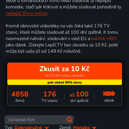
večer u romantických filmů nebo sledovat ty nejlepší
komedie, stačí pár kliknutí a můžete sledovat pohodlně ty
nejlepší filmy online
.
Kromě obrovské videotéky na vás čeká také 176 TV
stanic, které můžete sledovat až 100 dní zpětně. K tomu
neomezené nahrání, sledování v celé EU a
balíček HBO
jako dárek. Získejte Lepší.TV bez závazku za 10 Kč, poté
může být vaše již od 149 Kč měsíčně.
Zkusit za 10 Kč
na 10 dní a bez závazku
4858
176
100
až
dárek
filmů
TV stanic
dní zpětně
Typ:
Dobrodružné
Země:
Monako