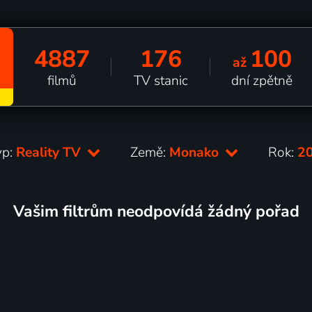
4887
176
100
až
filmů
TV stanic
dní zpětně
yp:
Reality TV
Země:
Monako
Rok:
2
Vašim filtrům neodpovídá žádný pořad