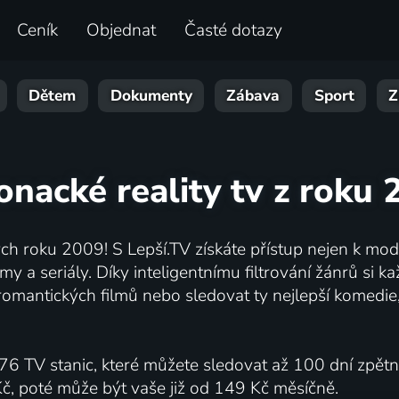
Ceník
Objednat
Časté dotazy
Dětem
Dokumenty
Zábava
Sport
Z
onacké reality tv z roku 
h roku 2009! S Lepší.TV získáte přístup nejen k moder
my a seriály. Díky inteligentnímu filtrování žánrů si 
romantických filmů nebo sledovat ty nejlepší komedie,
76 TV stanic, které můžete sledovat až 100 dní zpět
Kč, poté může být vaše již od 149 Kč měsíčně.