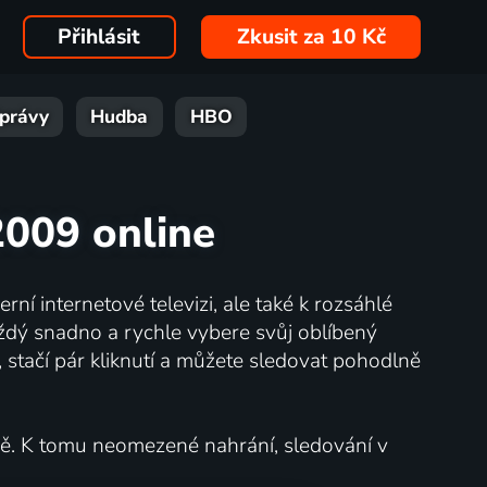
Přihlásit
Zkusit za 10 Kč
právy
Hudba
HBO
2009 online
ní internetové televizi, ale také k rozsáhlé
každý snadno a rychle vybere svůj oblíbený
 stačí pár kliknutí a můžete sledovat pohodlně
ně. K tomu neomezené nahrání, sledování v