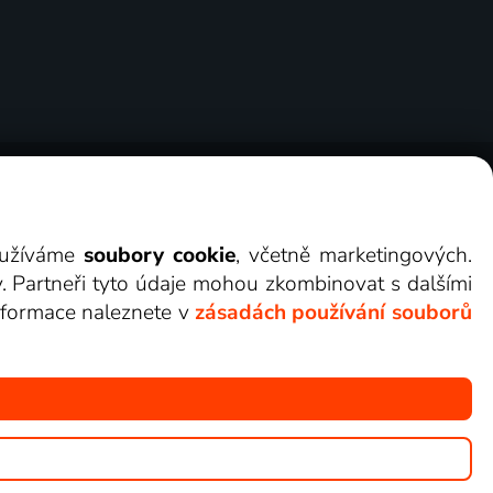
ry
Cookies
Kontakt
Darovat Lepší.TV
využíváme
soubory cookie
, včetně marketingových.
y. Partneři tyto údaje mohou zkombinovat s dalšími
 informace naleznete v
zásadách používání souborů