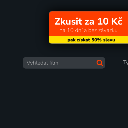
Zkusit za 10 Kč
na 10 dní a bez závazku
T