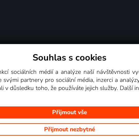
Souhlas s cookies
dní podmínky
Podporovaná zařízení
Pro partne
nkcí sociálních médií a analýze naší návštěvnosti 
e svými partnery pro sociální média, inzerci a analýz
Videotéka
ali v důsledku toho, že používáte jejich služby. Další
Přijmout vše
Přijmout nezbytné