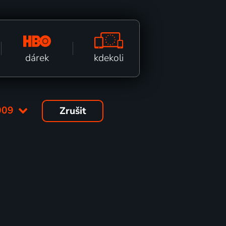
kdekoli
dárek
009
Zrušit