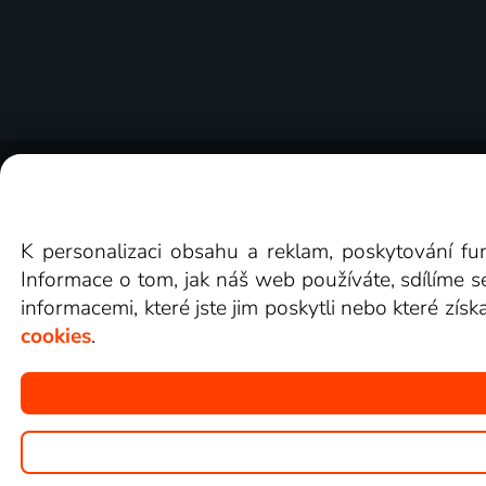
O Lepší.TV
Novinky
Recenze
Obcho
K personalizaci obsahu a reklam, poskytování fu
Informace o tom, jak náš web používáte, sdílíme s
informacemi, které jste jim poskytli nebo které získ
cookies
.