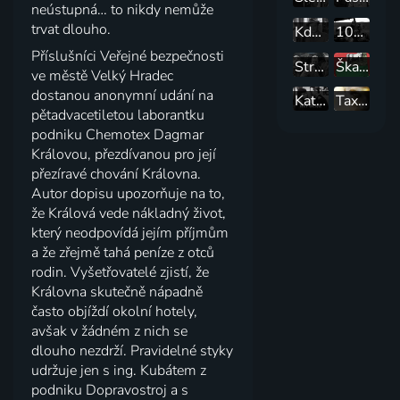
neústupná… to nikdy nemůže
trvat dlouho.
Kde alibi nestačí
105 % alibi
Příslušníci Veřejné bezpečnosti
Strach
Škaredá dědina
ve městě Velký Hradec
dostanou anonymní udání na
Kat nepočká
Taxikář
pětadvacetiletou laborantku
podniku Chemotex Dagmar
Královou, přezdívanou pro její
přezíravé chování Královna.
Autor dopisu upozorňuje na to,
že Králová vede nákladný život,
který neodpovídá jejím příjmům
a že zřejmě tahá peníze z otců
rodin. Vyšetřovatelé zjistí, že
Královna skutečně nápadně
často objíždí okolní hotely,
avšak v žádném z nich se
dlouho nezdrží. Pravidelné styky
udržuje jen s ing. Kubátem z
podniku Dopravostroj a s