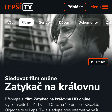
Menu
Přihlásit
Vše
Filmy
Seriály
Dětem
Dokumenty
Zá
Trailer
Sledovat film online
Zatykač na královnu
Přehrajte si
film Zatykač na královnu HD online
.
Vyzkoušejte Lepší.TV za 10 Kč na 10 dní bez závazků.
Objednejte si Lepší.TV a sledujte přes internet ve vaší