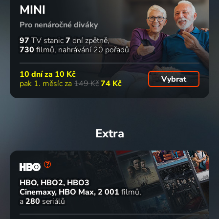
MINI
Pro nenáročné diváky
97
TV stanic
7
dní zpětně
730
filmů
nahrávání 20 pořadů
10 dní za
10 Kč
Vybrat
pak 1. měsíc za
149 Kč
74 Kč
Extra
HBO, HBO2, HBO3
Cinemaxy, HBO Max
2 001
filmů
a
280
seriálů