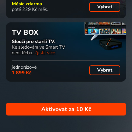
Měsíc zdarma
Vybrat
poté 229 Kč měs.
TV BOX
Slouží pro starší TV.
Ke sledování ve Smart TV
není třeba.
Zjistit více
jednorázově
Vybrat
1 899 Kč
Aktivovat za
10 Kč