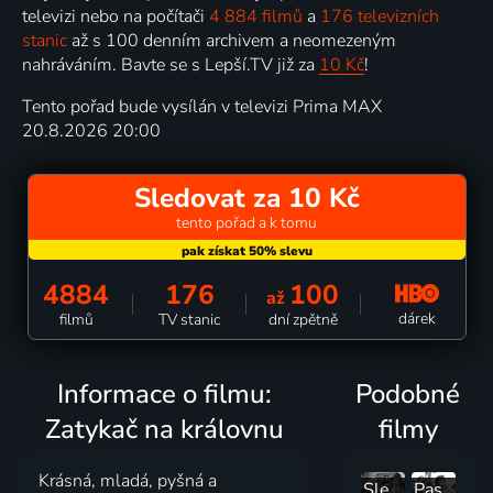
televizi nebo na počítači
4 884 filmů
a
176 televizních
stanic
až s 100 denním archivem a neomezeným
nahráváním. Bavte se s Lepší.TV již za
10 Kč
!
Tento pořad bude vysílán v televizi Prima MAX
20.8.2026 20:00
Sledovat za 10 Kč
tento pořad a k tomu
4884
176
100
až
dárek
filmů
TV stanic
dní zpětně
Informace o filmu:
Podobné
Zatykač na královnu
filmy
Krásná, mladá, pyšná a
Slečny přijdou později
Past na kachnu