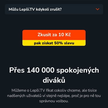
Můžu Lepší.TV kdykoli zrušit?
Zkusit za 10 Kč
Přes 140 000 spokojených
diváků
Můžeme o Lepší.TV říkat cokoliv chceme, ale tisíce
nadšených uživatelů ví stejně nejlépe, proč je pro ně tou
správnou volbou.