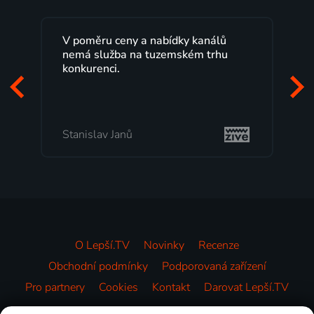
Lepší.TV sleduji už několik let s
maximální spokojeností. Velký výběr
programů a nemuset běžet k TV na
začátek programu, to je přesně to, co
mi vyhovuje.
Milada Tomešová
O Lepší.TV
Novinky
Recenze
Obchodní podmínky
Podporovaná zařízení
Pro partnery
Cookies
Kontakt
Darovat Lepší.TV