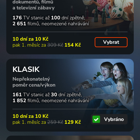
dokumentů, filmů
a televizní zábavy
176
TV stanic
až
100
dní zpětně
2 651
filmů
neomezené nahrávání
10 dní za
10 Kč
Vybrat
pak 1. měsíc za
309 Kč
154 Kč
KLASIK
Nepřekonatelný
poměr cena/výkon
161
TV stanic
až
30
dní zpětně
1 852
filmů
neomezené nahrávání
10 dní za
10 Kč
Vybráno
pak 1. měsíc za
259 Kč
129 Kč