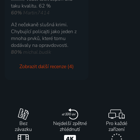
taku kvalitu. 62 %
60%
Martin7414
Až nečekaně slušná krimi.
Chybující policajti jako jeden z
mnoha prvků, které tomu
dodávaly na opravdovosti.
80%
michal.budik
Zobrazit další recenze (4)
Bez
Nejdelší zpětné
Pro každé
závazku
zhlédnutí
zařízení