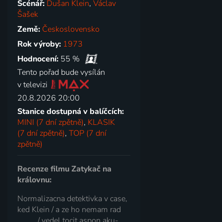
Scénář:
Dušan Klein
,
Václav
Šašek
Země:
Československo
Rok výroby:
1973
Hodnocení:
55 %
Tento pořad bude vysílán
v televizi
20.8.2026 20:00
Stanice dostupná v balíčcích:
MINI (7 dní zpětně)
,
KLASIK
(7 dní zpětně)
,
TOP (7 dní
zpětně)
Recenze filmu Zatykač na
královnu:
Normalizacna detektivka v case,
ked Klein / a ze ho nemam rad
........../ vedel tocit aspon aku-