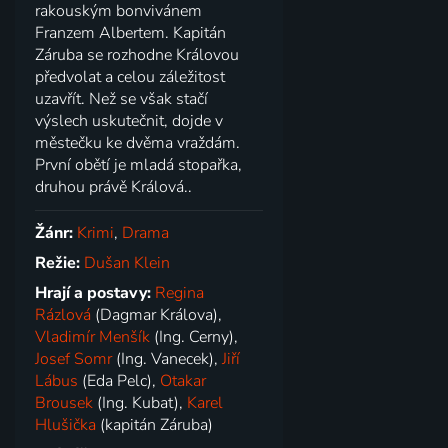
rakouským bonvivánem
Franzem Albertem. Kapitán
Záruba se rozhodne Královou
předvolat a celou záležitost
uzavřít. Než se však stačí
výslech uskutečnit, dojde v
městečku ke dvěma vraždám.
První obětí je mladá stopařka,
druhou právě Králová..
Žánr:
Krimi
,
Drama
Režie:
Dušan Klein
Hrají a postavy:
Regina
Rázlová
(Dagmar Králova),
Vladimír Menšík
(Ing. Cerny),
Josef Somr
(Ing. Vanecek),
Jiří
Lábus
(Eda Pelc),
Otakar
Brousek
(Ing. Kubat),
Karel
Hlušička
(kapitán Záruba)