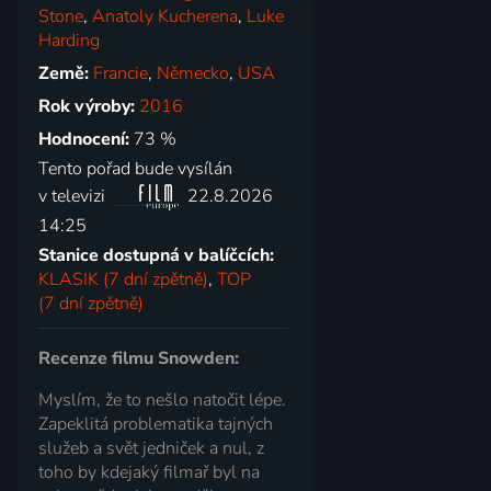
Stone
,
Anatoly Kucherena
,
Luke
Harding
Země:
Francie
,
Německo
,
USA
Rok výroby:
2016
Hodnocení:
73 %
Tento pořad bude vysílán
v televizi
22.8.2026
14:25
Stanice dostupná v balíčcích:
KLASIK (7 dní zpětně)
,
TOP
(7 dní zpětně)
Recenze filmu Snowden:
Myslím, že to nešlo natočit lépe.
Zapeklitá problematika tajných
služeb a svět jedniček a nul, z
toho by kdejaký filmař byl na