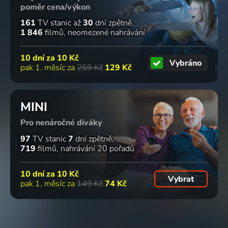
poměr cena/výkon
161
TV stanic
až
30
dní zpětně
1 846
filmů
neomezené nahrávání
10 dní za
10 Kč
Vybráno
pak 1. měsíc za
259 Kč
129 Kč
MINI
Pro nenáročné diváky
97
TV stanic
7
dní zpětně
719
filmů
nahrávání 20 pořadů
10 dní za
10 Kč
Vybrat
pak 1. měsíc za
149 Kč
74 Kč