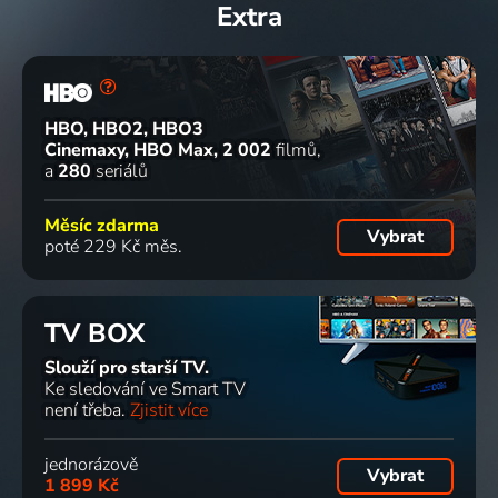
Extra
HBO, HBO2, HBO3
Cinemaxy, HBO Max
2 002
filmů
a
280
seriálů
Měsíc zdarma
Vybrat
poté 229 Kč měs.
TV BOX
Slouží pro starší TV.
Ke sledování ve Smart TV
není třeba.
Zjistit více
jednorázově
Vybrat
1 899 Kč