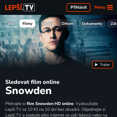
Menu
Přihlásit
Vše
Filmy
Seriály
Dětem
Dokumenty
Zá
Trailer
Sledovat film online
Snowden
Přehrajte si
film Snowden HD online
. Vyzkoušejte
Lepší.TV za 10 Kč na 10 dní bez závazků. Objednejte si
Lepší.TV a sledujte přes internet ve vaší televizi nebo na