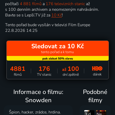
počítači
4 881 filmů
a
176 televizních stanic
až
s 100 denním archivem a neomezeným nahráváním.
Bavte se s Lepší.TV již za
10 Kč
!
Tento pořad bude vysílán v televizi Film Europe
22.8.2026 14:25
Sledovat za 10 Kč
tento pořad a k tomu
4881
176
100
až
dárek
filmů
TV stanic
dní zpětně
Informace o filmu:
Podobné
Snowden
filmy
Špion, hacker, zrádce, hrdina.
3 dni na zabitie
Neon Demon