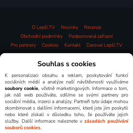
O Lepší.TV
Novinky
Recenze
Obchodní podmínky
Podporovaná zařízení
Pro partnery
Cookies
Kontakt
Darovat Lepší.TV
Videotéka
Souhlas s cookies
K personalizaci obsahu a reklam, poskytování funkcí
sociálních médií a analýze naší návštěvnosti využíváme
soubory cookie
, včetně marketingových. Informace o tom,
jak náš web používáte, sdílíme se svými partnery pro
sociální média, inzerci a analýzy. Partneři tyto údaje mohou
zkombinovat s dalšími informacemi, které jste jim poskytli
nebo které získali v důsledku toho, že používáte jejich
služby. Další informace naleznete v
zásadách používání
souborů cookies
.