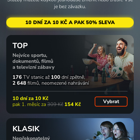
je bez závazku.
10 DNÍ ZA 10 KČ A PAK 50% SLEVA
TOP
Nejvíce sportu,
dokumentů, filmů
a televizní zábavy
176
TV stanic
až
100
dní zpětně
2 648
filmů
neomezené nahrávání
10 dní za
10 Kč
Vybrat
pak 1. měsíc za
309 Kč
154 Kč
KLASIK
Nepřekonatelný