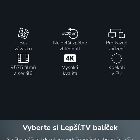
Bez
Nejdelší zpětné
Pro každé
závazku
zhlédnutí
zařízení
9575 filmů
Vysoká
Kdekoli
a seriálů
kvalita
v EU
Vyberte si Lepší.TV balíček
Služby můžete kdykoli jednoduše změnit nebo zrušit. Vše