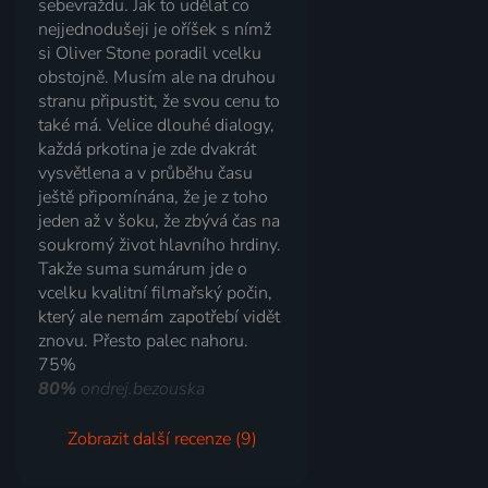
sebevraždu. Jak to udělat co
nejjednodušeji je oříšek s nímž
si Oliver Stone poradil vcelku
obstojně. Musím ale na druhou
stranu připustit, že svou cenu to
také má. Velice dlouhé dialogy,
každá prkotina je zde dvakrát
vysvětlena a v průběhu času
ještě připomínána, že je z toho
jeden až v šoku, že zbývá čas na
soukromý život hlavního hrdiny.
Takže suma sumárum jde o
vcelku kvalitní filmařský počin,
který ale nemám zapotřebí vidět
znovu. Přesto palec nahoru.
75%
80%
ondrej.bezouska
Zobrazit další recenze (9)