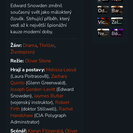
Edward Snowden změnil
Odsouzení
Barva vítězství
současný svět jako málokterý
člověk. Strhující příběh, který
Victoria
Zelená kniha
vedl až k největší špionážní
kauze moderní doby.
Nedotknutelní
Bohemian Rhapsody
Žánr:
Drama
,
Thriller
,
Životopisný
Režie:
Oliver Stone
Hrají a postavy:
Melissa Leová
(Laura Poitrasov8),
Zachary
Quinto
(Glenn Greenwald),
Joseph Gordon-Levitt
(Edward
Snowden),
Jaymes Butler
(vojenský instruktor),
Robert
Firth
(doktor Stillwell),
Rachel
Handshaw
(CIA Polygraph
Adminstrator)
Scénář:
Kieran Fitzgerald
,
Oliver