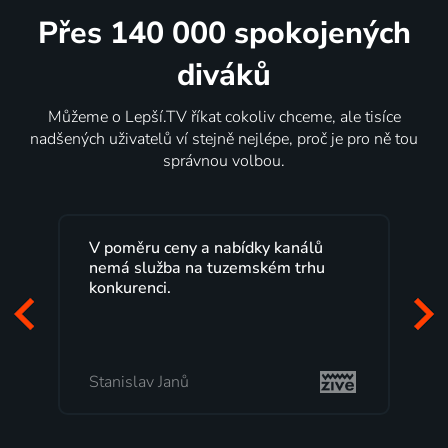
Přes 140 000 spokojených
diváků
Můžeme o Lepší.TV říkat cokoliv chceme, ale tisíce
nadšených uživatelů ví stejně nejlépe, proč je pro ně tou
správnou volbou.
Lepší.TV sleduji už několik let s
maximální spokojeností. Velký výběr
programů a nemuset běžet k TV na
začátek programu, to je přesně to, co
mi vyhovuje.
Milada Tomešová