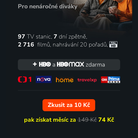
Pro nenáročné diváky
97
TV stanic,
7
dní zpětně,
2 716
filmů
,
nahrávání 20 pořadů
,
a
zdarma
Zkusit za 10 Kč
pak získat měsíc za
149 Kč
74 Kč