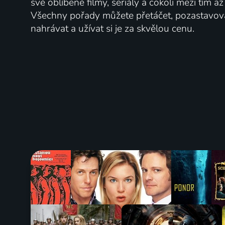
své oblíbené filmy, seriály a cokoli mezi tím a
Všechny pořady můžete přetáčet, pozastavo
nahrávat a užívat si je za skvělou cenu.