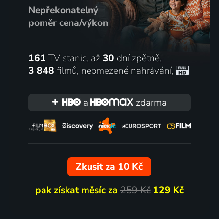
Nepřekonatelný
poměr cena/výkon
161
TV stanic, až
30
dní zpětně,
3 848
filmů
,
neomezené nahrávání
,
a
zdarma
Zkusit za 10 Kč
pak získat měsíc za
259 Kč
129 Kč