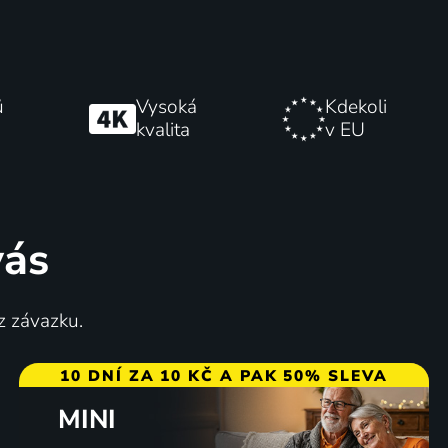
ů
Vysoká
Kdekoli
kvalita
v EU
vás
z závazku.
10 DNÍ ZA 10 KČ A PAK 50% SLEVA
MINI