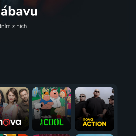
 zábavu
dním z nich