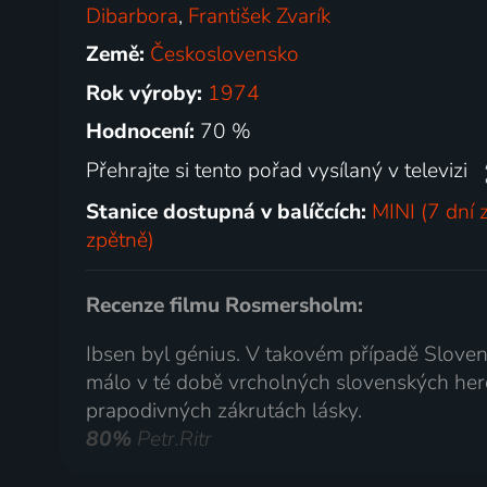
Dibarbora
,
František Zvarík
Země:
Československo
Rok výroby:
1974
Hodnocení:
70 %
Přehrajte si tento pořad vysílaný v televizi
Stanice dostupná v balíčcích:
MINI (7 dní 
zpětně)
Recenze filmu Rosmersholm:
Ibsen byl génius. V takovém případě Slovensk
málo v té době vrcholných slovenských herc
prapodivných zákrutách lásky.
80%
Petr.Ritr