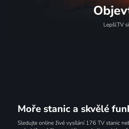
Objev
Lepší.TV s
Moře stanic
a skvělé fun
Sledujte online živé vysílání 176 TV stanic ne