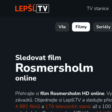
TV stanice
Vše
Filmy
Seriály
Sledovat film
Rosmersholm
online
Přehrajte si
film Rosmersholm HD online
. V
závazků. Objednejte si Lepší.TV a sledujte přes
4 881 filmů
a
176 televizních stanic
až s 100