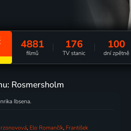
č
4881
176
100
filmů
TV stanic
dní zpětně
lmu: Rosmersholm
nrika Ibsena.
urzonovová
,
Elo Romančík
,
František