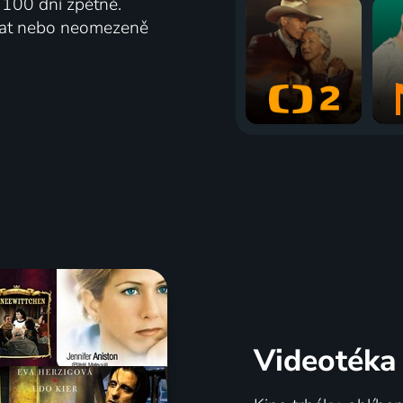
ž 100 dní zpětně.
vat nebo neomezeně
Videotéka