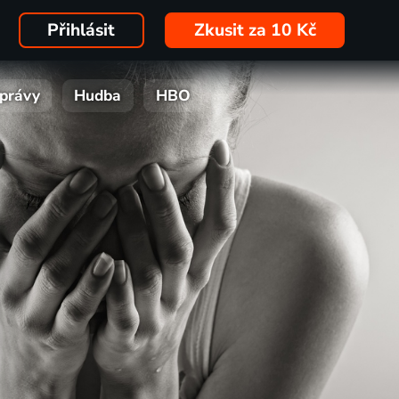
Přihlásit
Zkusit za 10 Kč
právy
Hudba
HBO