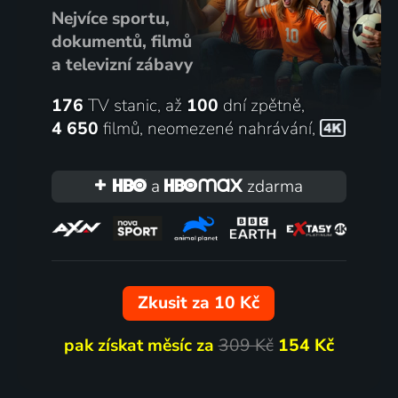
Nejvíce sportu,
dokumentů, filmů
a televizní zábavy
176
TV stanic, až
100
dní zpětně,
4 650
filmů
,
neomezené nahrávání
,
a
zdarma
Zkusit za 10 Kč
pak získat měsíc za
309 Kč
154 Kč