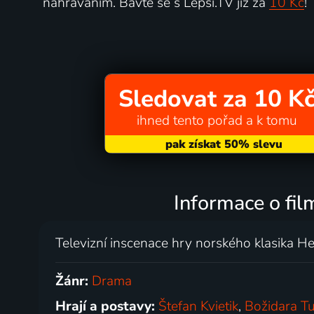
nahráváním. Bavte se s Lepší.TV již za
10 Kč
!
Sledovat za 10 K
ihned tento pořad a k tomu
Informace o fi
Televizní inscenace hry norského klasika He
Žánr:
Drama
Hrají a postavy:
Štefan Kvietik
,
Božidara T