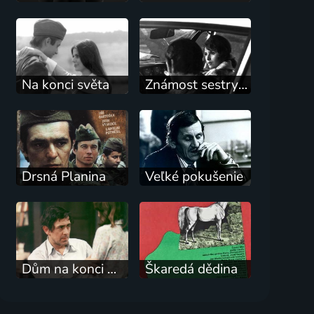
Na konci světa
Známost sestry Aleny
Drsná Planina
Veľké pokušenie
Dům na konci města
Škaredá dědina