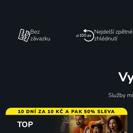
Bez
Nejdelší zpětné
závazku
zhlédnutí
Vy
Služby mů
10 DNÍ ZA 10 KČ A PAK 50% SLEVA
TOP