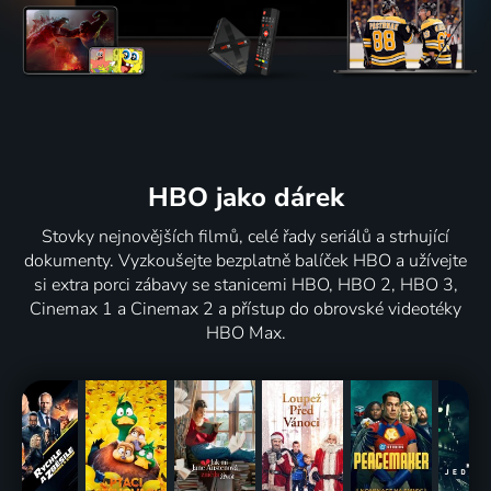
HBO jako dárek
Stovky nejnovějších filmů, celé řady seriálů a strhující
dokumenty. Vyzkoušejte bezplatně balíček HBO a užívejte
si extra porci zábavy se stanicemi HBO, HBO 2, HBO 3,
Cinemax 1 a Cinemax 2 a přístup do obrovské videotéky
HBO Max.