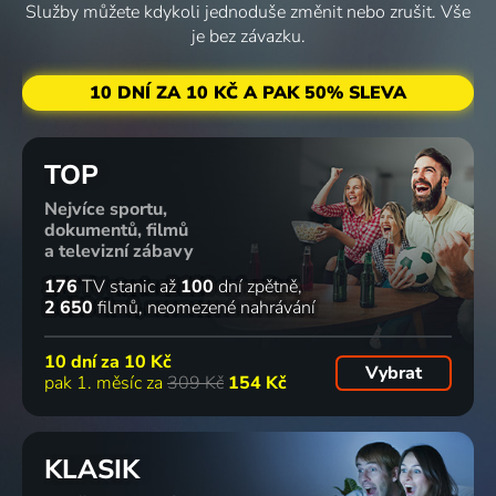
Služby můžete kdykoli jednoduše změnit nebo zrušit. Vše
je bez závazku.
10 DNÍ ZA 10 KČ A PAK 50% SLEVA
TOP
Nejvíce sportu,
dokumentů, filmů
a televizní zábavy
176
TV stanic
až
100
dní zpětně
2 650
filmů
neomezené nahrávání
10 dní za
10 Kč
Vybrat
pak 1. měsíc za
309 Kč
154 Kč
KLASIK