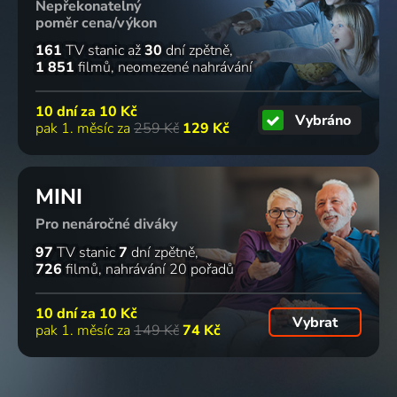
Nepřekonatelný
poměr cena/výkon
161
TV stanic
až
30
dní zpětně
1 851
filmů
neomezené nahrávání
10 dní za
10 Kč
Vybráno
pak 1. měsíc za
259 Kč
129 Kč
MINI
Pro nenáročné diváky
97
TV stanic
7
dní zpětně
726
filmů
nahrávání 20 pořadů
10 dní za
10 Kč
Vybrat
pak 1. měsíc za
149 Kč
74 Kč