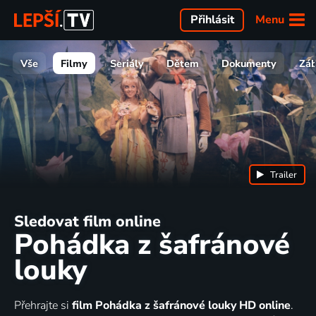
Menu
Přihlásit
Vše
Filmy
Seriály
Dětem
Dokumenty
Zá
Trailer
Sledovat film online
Pohádka z šafránové
louky
Přehrajte si
film Pohádka z šafránové louky HD online
.