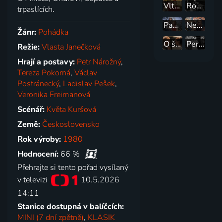
Vltavská víla
Rozsudky soudce Ooky
trpaslících.
Panenka z vltavské tůně
Nezbedná pohádka
Žánr:
Pohádka
O štěstí a kráse
Perly a růže
Režie:
Vlasta Janečková
Hrají a postavy:
Petr Nárožný
,
Tereza Pokorná
,
Václav
Postránecký
,
Ladislav Pešek
,
Veronika Freimanová
Scénář:
Květa Kuršová
Země:
Československo
Rok výroby:
1980
Hodnocení:
66 %
Přehrajte si tento pořad vysílaný
v televizi
10.5.2026
14:11
Stanice dostupná v balíčcích:
MINI (7 dní zpětně)
,
KLASIK