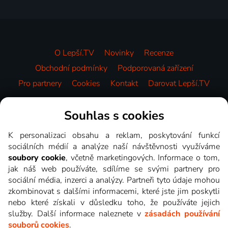
O Lepší.TV
Novinky
Recenze
Obchodní podmínky
Podporovaná zařízení
Pro partnery
Cookies
Kontakt
Darovat Lepší.TV
Videotéka
Souhlas s cookies
K personalizaci obsahu a reklam, poskytování funkcí
sociálních médií a analýze naší návštěvnosti využíváme
soubory cookie
, včetně marketingových. Informace o tom,
jak náš web používáte, sdílíme se svými partnery pro
sociální média, inzerci a analýzy. Partneři tyto údaje mohou
zkombinovat s dalšími informacemi, které jste jim poskytli
nebo které získali v důsledku toho, že používáte jejich
služby. Další informace naleznete v
zásadách používání
souborů cookies
.