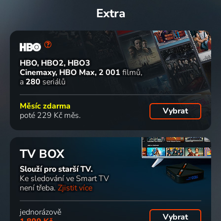
Extra
HBO, HBO2, HBO3
Cinemaxy, HBO Max
2 001
filmů
a
280
seriálů
Měsíc zdarma
Vybrat
poté 229 Kč měs.
TV BOX
Slouží pro starší TV.
Ke sledování ve Smart TV
není třeba.
Zjistit více
jednorázově
Vybrat