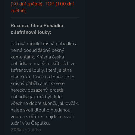
(30 dní zpětně)
,
TOP (100 dní
zpětně)
Recenze filmu Pohádka
z šafránové louky:
Taková mocík krásná pohádka a
nemá dosud žádný pěkný
komentářík. Krásná česká
pohádka o malých skřítccích ze
šafránové louky, která je plná
písniček o lásce i o louce. Je to
krásný příběh a je i skvěle
herecky obsazený, prostě
pohádka jak má být, kde
všechno dobře skončí, jak ovčák,
najde svoji dlouho hledanou
vodu a skřítek si najde tu svoji
luční vílu Čapulku.
70%
kottattko