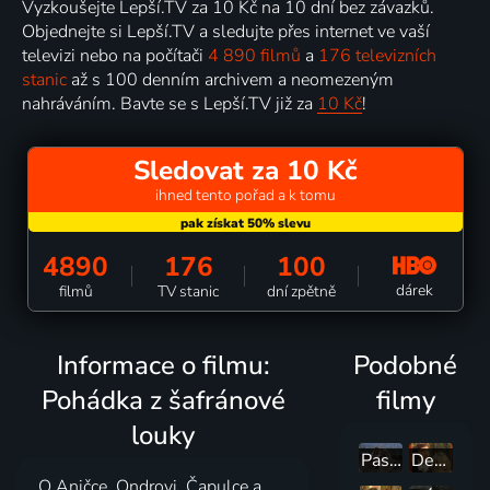
Vyzkoušejte Lepší.TV za 10 Kč na 10 dní bez závazků.
Objednejte si Lepší.TV a sledujte přes internet ve vaší
televizi nebo na počítači
4 890 filmů
a
176 televizních
stanic
až s 100 denním archivem a neomezeným
nahráváním. Bavte se s Lepší.TV již za
10 Kč
!
Sledovat za 10 Kč
ihned tento pořad a k tomu
4890
176
100
dárek
filmů
TV stanic
dní zpětně
Informace o filmu:
Podobné
Pohádka z šafránové
filmy
louky
Pastýřská pohádka
Deváté srdce
O Aničce, Ondrovi, Čapulce a