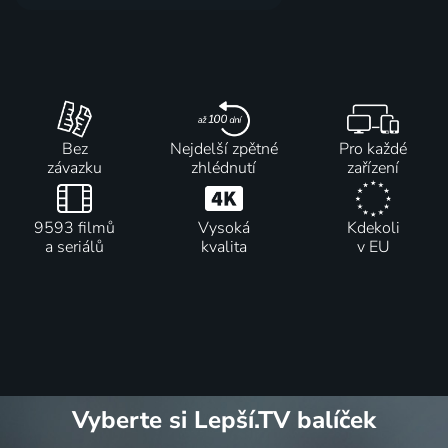
Bez
Nejdelší zpětné
Pro každé
závazku
zhlédnutí
zařízení
9593 filmů
Vysoká
Kdekoli
a seriálů
kvalita
v EU
Vyberte si Lepší.TV balíček