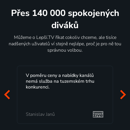
Přes 140 000 spokojených
diváků
Můžeme o Lepší.TV říkat cokoliv chceme, ale tisíce
nadšených uživatelů ví stejně nejlépe, proč je pro ně tou
správnou volbou.
Lepší.TV sleduji už několik let s
maximální spokojeností. Velký výběr
programů a nemuset běžet k TV na
začátek programu, to je přesně to, co
mi vyhovuje.
Milada Tomešová