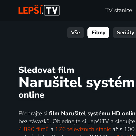
TV stanice
Vše
Filmy
Seriály
Sledovat film
Narušitel systé
online
Přehrajte si
film Narušitel systému HD onlin
bez závazků. Objednejte si Lepší.TV a sledujte 
4 890 filmů
a
176 televizních stanic
až s 100