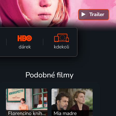
Trailer
k fi
kdekoli
dárek
Podobné filmy
Florencino knihkupectví
Mia madre