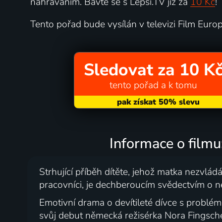
nahráváním. Bavte se s Lepší.TV již za
10 Kč
!
Tento pořad bude vysílán v televizi Film Eur
Sledovat za 10 K
tento pořad a k tomu
Informace o filmu
Strhující příběh dítěte, jehož matka nezvládá
pracovníci, je dechberoucím svědectvím o ne
Emotivní drama o devítileté dívce s problé
svůj debut německá režisérka Nora Fingscheid