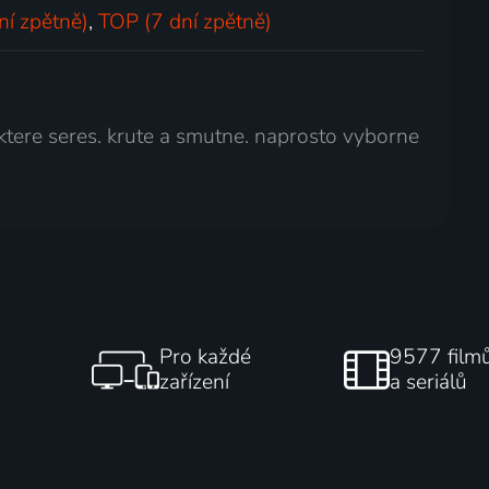
ní zpětně)
,
TOP (7 dní zpětně)
 ktere seres. krute a smutne. naprosto vyborne
Pro každé
9577 film
zařízení
a seriálů