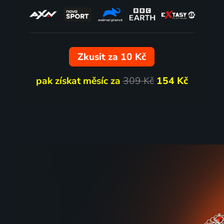
Zkusit za 10 Kč
pak získat měsíc za
309 Kč
154 Kč