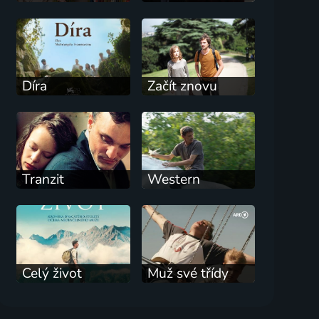
Díra
Začít znovu
Tranzit
Western
Celý život
Muž své třídy