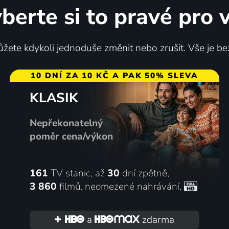
berte si to pravé pro 
žete kdykoli jednoduše změnit nebo zrušit. Vše je be
10 DNÍ ZA 10 KČ A PAK 50% SLEVA
KLASIK
Nepřekonatelný
poměr cena/výkon
161
TV stanic, až
30
dní zpětně,
3 860
filmů
,
neomezené nahrávání
,
a
zdarma