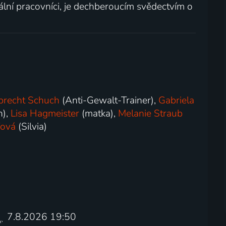
iální pracovníci, je dechberoucím svědectvím o
brecht Schuch
(Anti-Gewalt-Trainer),
Gabriela
n),
Lisa Hagmeister
(matka),
Melanie Straub
fová
(Silvia)
7.8.2026 19:50