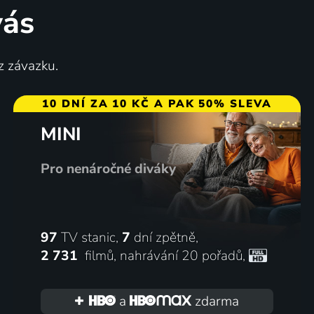
vás
z závazku.
10 DNÍ ZA 10 KČ A PAK 50% SLEVA
MINI
Pro nenáročné diváky
97
TV stanic,
7
dní zpětně,
2 731
filmů
,
nahrávání 20 pořadů
,
a
zdarma