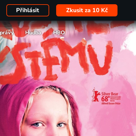
Přihlásit
Zkusit za 10 Kč
právy
Hudba
HBO