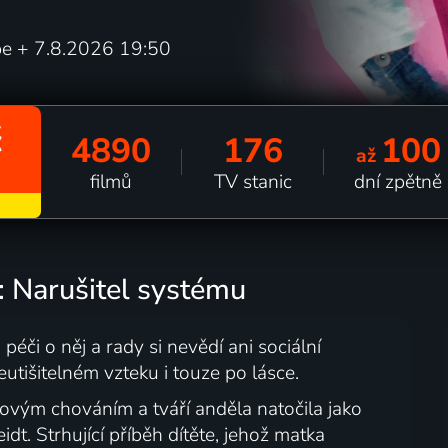
ope + 7.8.2026 19:50
č
4890
176
100
až
filmů
TV stanic
dní zpětně
: Narušitel systému
 péči o něj a rady si nevědí ani sociální
utišitelném vzteku i touze po lásce.
movým chováním a tváří anděla natočila jako
t. Strhující příběh dítěte, jehož matka