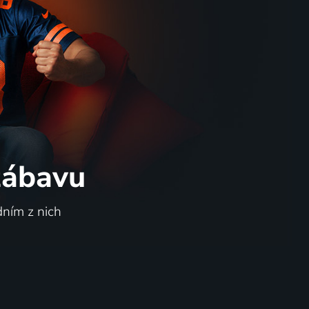
 zábavu
dním z nich