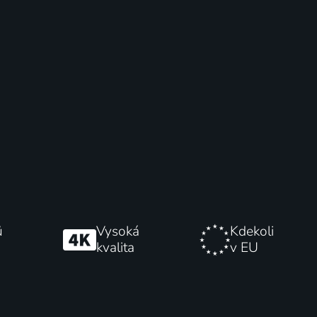
ů
Vysoká
Kdekoli
kvalita
v EU