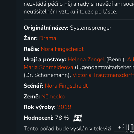
nezvládá péči o něj a rady si nevědí ani soc
neutišitelném vzteku i touze po lásce.
Originální název:
Systemsprenger
Žánr:
Drama
Režie:
Nora Fingscheidt
Hrají a postavy:
Helena Zengel
(Benni),
Al
Maria Schmeideová
(Jugendamtmitarbeiteri
(Dr. Schönemann),
Victoria Trauttmansdorf
Scénář:
Nora Fingscheidt
Země:
Německo
Rok výroby:
2019
Hodnocení:
78 %
Tento pořad bude vysílán v televizi