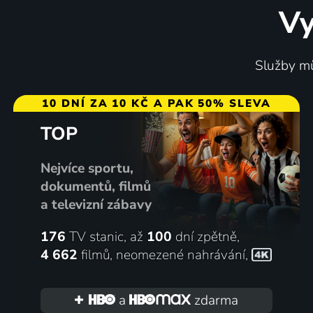
Vy
Služby mů
10 DNÍ ZA 10 KČ A PAK 50% SLEVA
TOP
Nejvíce sportu,
dokumentů, filmů
a televizní zábavy
176
TV stanic, až
100
dní zpětně,
4 662
filmů
,
neomezené nahrávání
,
a
zdarma