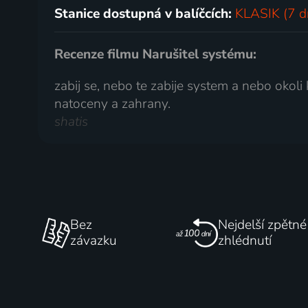
Stanice dostupná v balíčcích:
KLASIK (7 d
Recenze filmu Narušitel systému:
zabij se, nebo te zabije system a nebo okoli
natoceny a zahrany.
shatis
Bez
Nejdelší zpětné
závazku
zhlédnutí