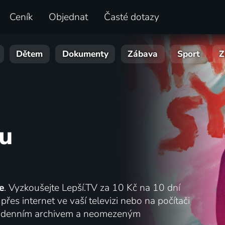
Ceník
Objednat
Časté dotazy
Dětem
Dokumenty
Zábava
Sport
Z
mu
e
. Vyzkoušejte Lepší.TV za 10 Kč na 10 dní
přes internet ve vaší televizi nebo na počítači
 denním archivem a neomezeným