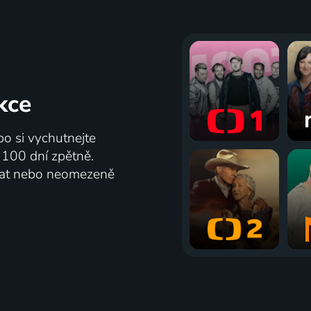
kce
bo si vychutnejte
ž 100 dní zpětně.
vat nebo neomezeně