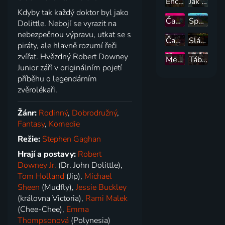
Encanto
Jak vycvičit draky
Kdyby tak každý doktor byl jako
Čas na dobrodružství
Spongebob v kalhotách
Dolittle. Nebojí se vyrazit na
nebezpečnou výpravu, utkat se s
Čas na dobrodružství: Daleké kraje
Sláva králi Jelimánovi: Ve vyhnanství
piráty, ale hlavně rozumí řeči
zvířat. Hvězdný Robert Downey
Mezi námi medvědy
Táborový ostrov
Junior září v originálním pojetí
příběhu o legendárním
zvěrolékaři.
Žánr:
Rodinný
,
Dobrodružný
,
Fantasy
,
Komedie
Režie:
Stephen Gaghan
Hrají a postavy:
Robert
Downey Jr.
(Dr. John Dolittle),
Tom Holland
(Jip),
Michael
Sheen
(Mudfly),
Jessie Buckley
(královna Victoria),
Rami Malek
(Chee-Chee),
Emma
Thompsonová
(Polynesia)