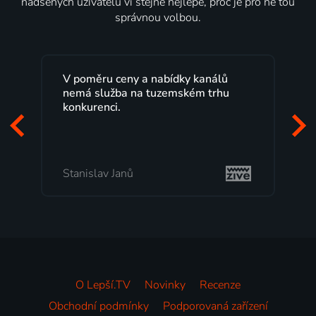
nadšených uživatelů ví stejně nejlépe, proč je pro ně tou
správnou volbou.
Lepší.TV sleduji už několik let s
maximální spokojeností. Velký výběr
programů a nemuset běžet k TV na
začátek programu, to je přesně to, co
mi vyhovuje.
Milada Tomešová
O Lepší.TV
Novinky
Recenze
Obchodní podmínky
Podporovaná zařízení