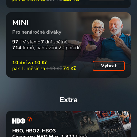
MINI
Pro nenáročné diváky
97
TV stanic
7
dní zpětně
714
filmů
nahrávání 20 pořadů
10 dní za
10 Kč
Vybrat
pak 1. měsíc za
149 Kč
74 Kč
Extra
HBO, HBO2, HBO3
Cinemaxy, HBO Max
1 977
filmů