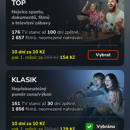
TOP
Nejvíce sportu,
dokumentů, filmů
a televizní zábavy
176
TV stanic
až
100
dní zpětně
2 657
filmů
neomezené nahrávání
10 dní za
10 Kč
Vybrat
pak 1. měsíc za
309 Kč
154 Kč
KLASIK
Nepřekonatelný
poměr cena/výkon
161
TV stanic
až
30
dní zpětně
1 856
filmů
neomezené nahrávání
10 dní za
10 Kč
Vybráno
pak 1. měsíc za
259 Kč
129 Kč