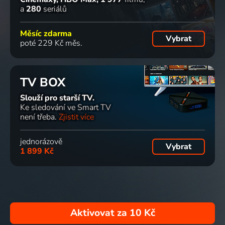
a
280
seriálů
Měsíc zdarma
Vybrat
poté 229 Kč měs.
TV BOX
Slouží pro starší TV.
Ke sledování ve Smart TV
není třeba.
Zjistit více
jednorázově
Vybrat
1 899 Kč
Aktivovat za
10 Kč