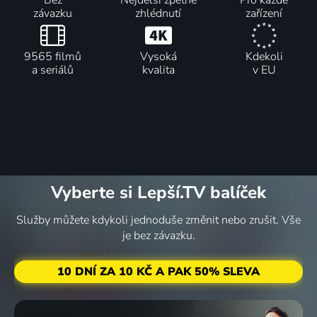
Bez
Nejdelší zpětné
Pro každé
závazku
zhlédnutí
zařízení
9565 filmů
Vysoká
Kdekoli
a seriálů
kvalita
v EU
Vyberte si Lepší.TV balíček
Služby můžete kdykoli jednoduše změnit nebo zrušit. Vše
je bez závazku.
10 DNÍ ZA 10 KČ A PAK 50% SLEVA