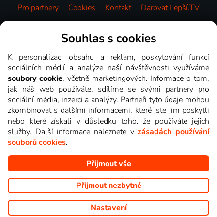
Pro partnery
Cookies
Kontakt
Darovat Lepší.TV
Videotéka
Souhlas s cookies
K personalizaci obsahu a reklam, poskytování funkcí
sociálních médií a analýze naší návštěvnosti využíváme
soubory cookie
, včetně marketingových. Informace o tom,
jak náš web používáte, sdílíme se svými partnery pro
sociální média, inzerci a analýzy. Partneři tyto údaje mohou
zkombinovat s dalšími informacemi, které jste jim poskytli
nebo které získali v důsledku toho, že používáte jejich
služby. Další informace naleznete v
zásadách používání
souborů cookies
.
Přijmout vše
Copyright © goNET s.r.o. Na tomto webu jsou zobrazovány
obrázky z pořadů TV stanic, které můžete sledovat v Lepší.TV.
Přijmout nezbytné
Nastavení