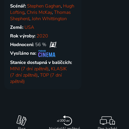
Scénář:
Stephen Gaghan
,
Hugh
Lofting
,
Chris McKay
,
Thomas
Shepherd
,
John Whittington
Země:
USA
Rok výroby:
2020
Hodnocení:
56 %
Vysíláno na:
Stanice dostupná v balíčcích:
MINI (7 dní zpětně)
,
KLASIK
(7 dní zpětně)
,
TOP (7 dní
zpětně)