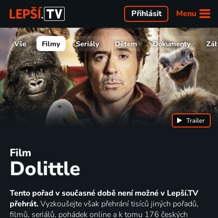
Menu
Přihlásit
Vše
Filmy
Seriály
Dětem
Dokumenty
Zá
Trailer
Film
Dolittle
Tento pořad v současné době není možné v Lepší.TV
přehrát.
Vyzkoušejte však přehrání tisíců jiných pořadů,
filmů, seriálů, pohádek online a k tomu 176 českých