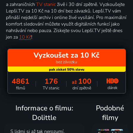
a zahraničních
TV stanic
živě i 30 dní zpětně. Vyzkoušejte
Lepší.TV za 10 Kč na 10 dní bez závazků. Lepší.TV vám
přináší nejdelší archiv i online živé vysílání. Pro maximální
komfort sledování můžete využít digitálních funkcí jako
nahrávání nebo pauza. Získejte svou Lepší.TV ještě dnes
jen za
10 Kč
!
Vyzkoušet za 10 Kč
bez závazku
4861
176
100
až
dárek
filmů
TV stanic
dní zpětně
Informace o filmu:
Podobné
Dolittle
filmy
S lidmi si až tak nerozumí.