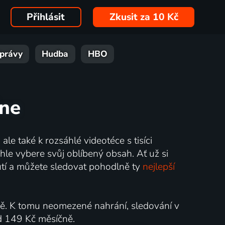
Přihlásit
Zkusit za 10 Kč
právy
Hudba
HBO
ine
ale také k rozsáhlé videotéce s tisíci
hle vybere svůj oblíbený obsah. Ať už si
nutí a můžete sledovat pohodlně ty
nejlepší
ně. K tomu neomezené nahrání, sledování v
od 149 Kč měsíčně.