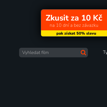
Zkusit za 10 Kč
na 10 dní a bez závazku
T