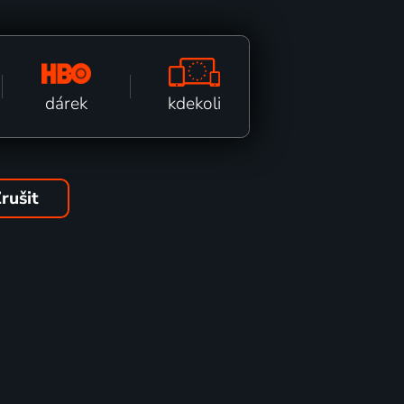
kdekoli
dárek
rušit