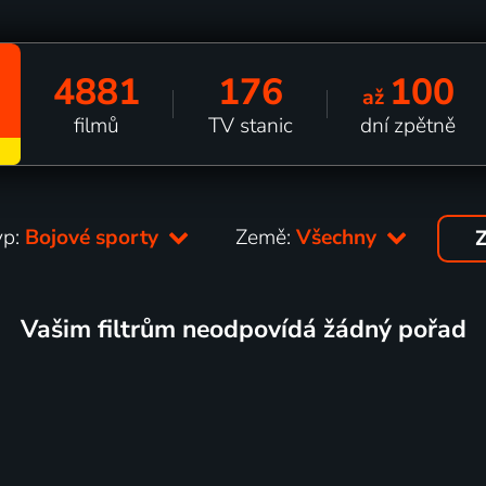
4881
176
100
až
filmů
TV stanic
dní zpětně
yp:
Bojové sporty
Země:
Všechny
Z
Vašim filtrům neodpovídá žádný pořad