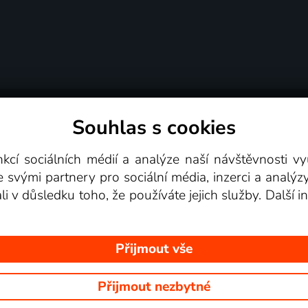
Souhlas s cookies
dní podmínky
Podporovaná zařízení
Pro partne
nkcí sociálních médií a analýze naší návštěvnosti 
e svými partnery pro sociální média, inzerci a analýz
Videotéka
ali v důsledku toho, že používáte jejich služby. Další
Přijmout vše
Přijmout nezbytné