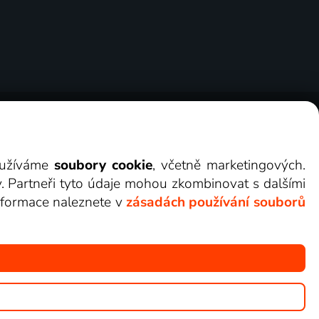
ry
Cookies
Kontakt
Darovat Lepší.TV
využíváme
soubory cookie
, včetně marketingových.
y. Partneři tyto údaje mohou zkombinovat s dalšími
 informace naleznete v
zásadách používání souborů