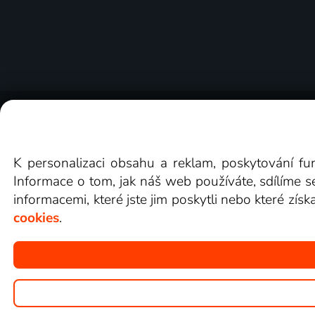
O Lepší.TV
Novinky
Recenze
Obcho
K personalizaci obsahu a reklam, poskytování fu
Informace o tom, jak náš web používáte, sdílíme s
informacemi, které jste jim poskytli nebo které získ
cookies
.