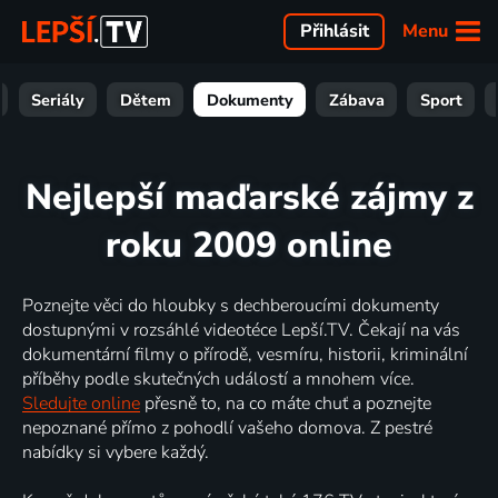
Menu
Přihlásit
Seriály
Dětem
Dokumenty
Zábava
Sport
Nejlepší maďarské zájmy z
roku 2009 online
Poznejte věci do hloubky s dechberoucími dokumenty
dostupnými v rozsáhlé videotéce Lepší.TV. Čekají na vás
dokumentární filmy o přírodě, vesmíru, historii, kriminální
příběhy podle skutečných událostí a mnohem více.
Sledujte online
přesně to, na co máte chuť a poznejte
nepoznané přímo z pohodlí vašeho domova. Z pestré
nabídky si vybere každý.