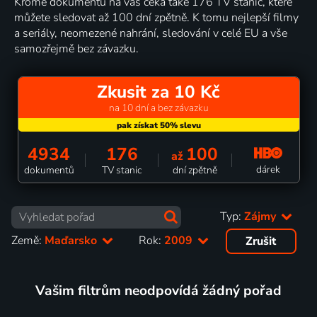
Kromě dokumentů na vás čeká také 176 TV stanic, které
můžete sledovat až 100 dní zpětně. K tomu nejlepší filmy
a seriály, neomezené nahrání, sledování v celé EU a vše
samozřejmě bez závazku.
Zkusit za 10 Kč
na 10 dní a bez závazku
4934
176
100
až
dárek
dokumentů
TV stanic
dní zpětně
Typ:
Zájmy
Země:
Maďarsko
Rok:
2009
Zrušit
Vašim filtrům neodpovídá žádný pořad