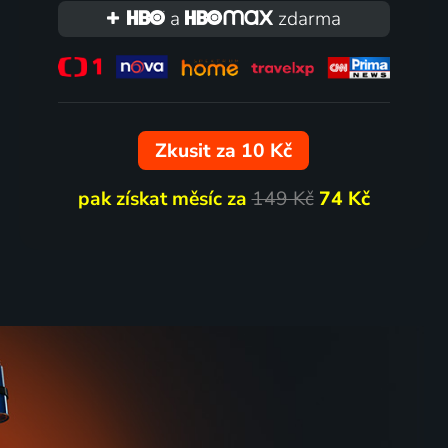
a
zdarma
Zkusit za 10 Kč
pak získat měsíc za
149 Kč
74 Kč