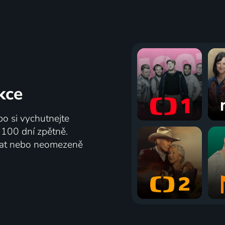
kce
bo si vychutnejte
ž 100 dní zpětně.
vat nebo neomezeně