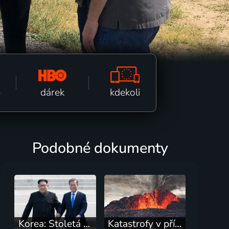
kdekoli
dárek
ě
Podobné dokumenty
Korea: Stoletá válka
Katastrofy v přímém přenosu