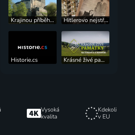
Krajinou příběhů českých hradů známých i neznámých
Hitlerovo nejstřeženější tajemství: Filmy Evy Braunové
Historie.cs
Krásné živé památky
ů
Vysoká
Kdekoli
kvalita
v EU