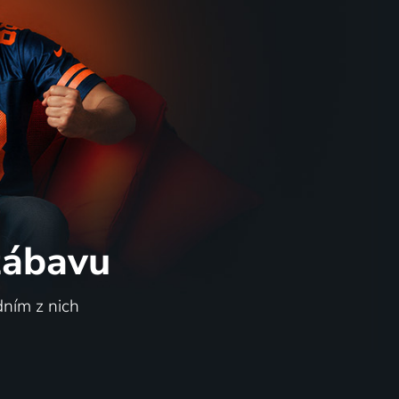
 zábavu
dním z nich