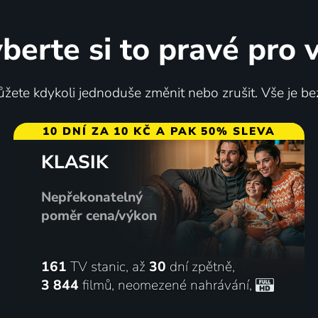
berte si to pravé pro 
žete kdykoli jednoduše změnit nebo zrušit. Vše je be
10 DNÍ ZA 10 KČ A PAK 50% SLEVA
KLASIK
Nepřekonatelný
poměr cena/výkon
161
TV stanic, až
30
dní zpětně,
3 844
filmů
,
neomezené nahrávání
,