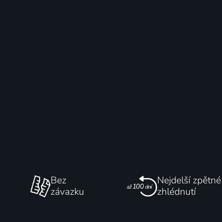
Bez
Nejdelší zpětné
závazku
zhlédnutí