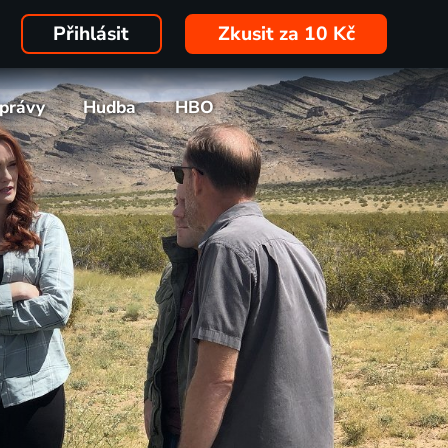
Přihlásit
Zkusit za 10 Kč
právy
Hudba
HBO