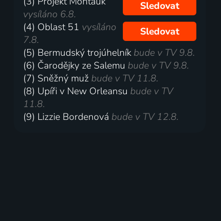
(3) Projekt Montauk
Sledovat
vysíláno 6.8.
(4) Oblast 51
vysíláno
Sledovat
7.8.
(5) Bermudský trojúhelník
bude v TV 9.8.
(6) Čarodějky ze Salemu
bude v TV 9.8.
(7) Sněžný muž
bude v TV 11.8.
(8) Upíři v New Orleansu
bude v TV
11.8.
(9) Lizzie Bordenová
bude v TV 12.8.