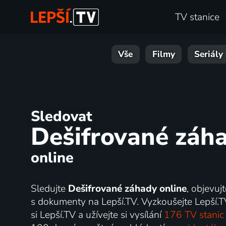
TV stanice
Vše
Filmy
Seriály
Sledovat
Dešifrované záh
online
Sledujte
Dešifrované záhady online
, objevuj
s dokumenty na Lepší.TV. Vyzkoušejte Lepší.T
si Lepší.TV a užívejte si vysílání
176 TV stanic