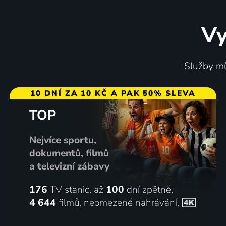
Vy
Služby mů
10 DNÍ ZA 10 KČ A PAK 50% SLEVA
TOP
Nejvíce sportu,
dokumentů, filmů
a televizní zábavy
176
TV stanic, až
100
dní zpětně,
4 644
filmů
,
neomezené nahrávání
,