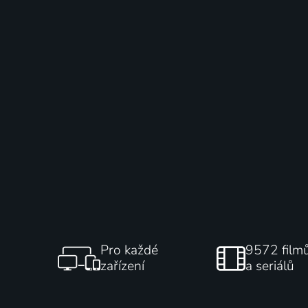
Pro každé
9572 film
zařízení
a seriálů