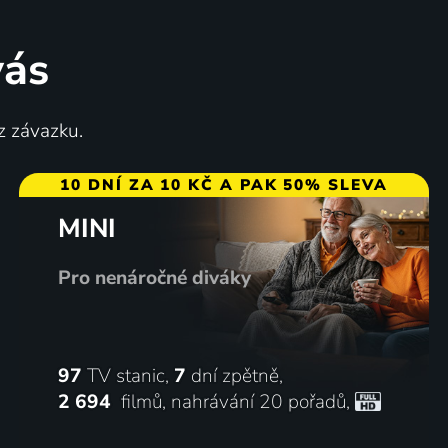
vás
z závazku.
10 DNÍ ZA 10 KČ A PAK 50% SLEVA
MINI
Pro nenáročné diváky
97
TV stanic,
7
dní zpětně,
2 694
filmů
,
nahrávání 20 pořadů
,