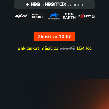
a
zdarma
Zkusit za 10 Kč
pak získat měsíc za
309 Kč
154 Kč