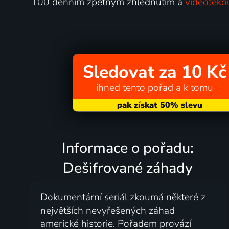
100 denním zpětným zhlédnutím a
videotéko
Sledovat za 10 Kč
ihned tento pořad a k tomu
Informace o pořadu:
Dešifrované záhady
Dokumentární seriál zkoumá některé z
největších nevyřešených záhad
americké historie. Pořadem provází