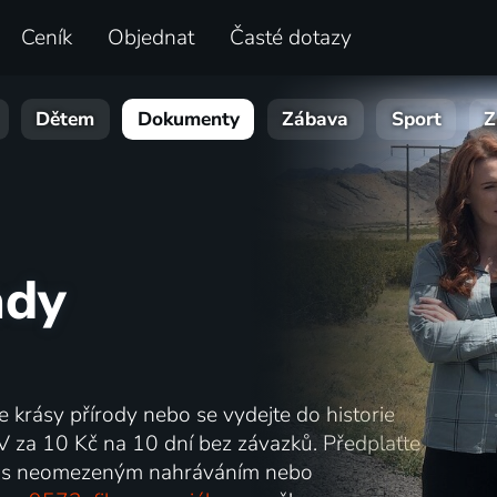
Ceník
Objednat
Časté dotazy
Dětem
Dokumenty
Zábava
Sport
Z
ady
te krásy přírody nebo se vydejte do historie
V za 10 Kč na 10 dní bez závazků. Předplaťte
s neomezeným nahráváním nebo