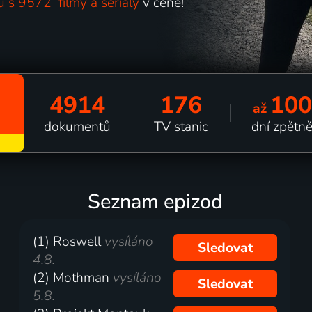
u s 9572 filmy a seriály
v ceně!
4914
176
100
až
dokumentů
TV stanic
dní zpětn
Seznam epizod
(1) Roswell
vysíláno
Sledovat
4.8.
(2) Mothman
vysíláno
Sledovat
5.8.