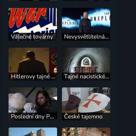
Válečné továrny
Nevysvětlitelná tajemství s Williamem Shatnerem
Hitlerovy tajné mise
Tajné nacistické základny
Poslední dny Pompejí
České tajemno