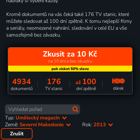
nabídky si vybere každý.
Kromě dokumentů na vás čeká také 176 TV stanic, které
můžete sledovat až 100 dní zpětně. K tomu nejlepší filmy
a seriály, neomezené nahrání, sledování v celé EU a vše
samozřejmě bez závazku.
Zkusit za 10 Kč
na 10 dní a bez závazku
4934
176
100
až
dárek
dokumentů
TV stanic
dní zpětně
Typ:
Umělecký magazín
Země:
Severní Makedonie
Rok:
2013
Zrušit