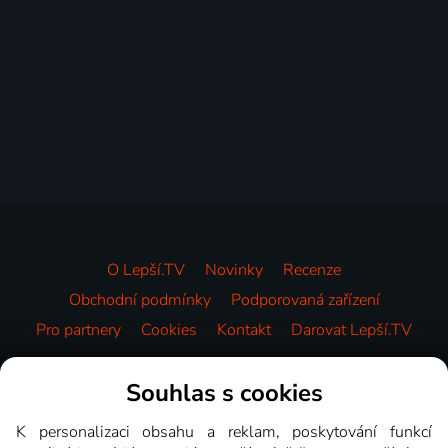
O Lepší.TV
Novinky
Recenze
Obchodní podmínky
Podporovaná zařízení
Pro partnery
Cookies
Kontakt
Darovat Lepší.TV
Videotéka
Souhlas s cookies
K personalizaci obsahu a reklam, poskytování funkcí