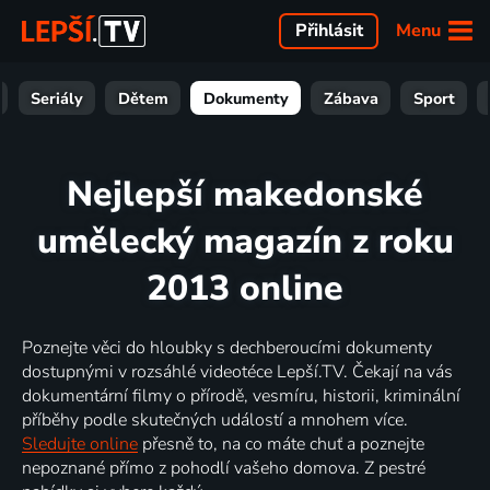
Menu
Přihlásit
Seriály
Dětem
Dokumenty
Zábava
Sport
Nejlepší makedonské
umělecký magazín z roku
2013 online
Poznejte věci do hloubky s dechberoucími dokumenty
dostupnými v rozsáhlé videotéce Lepší.TV. Čekají na vás
dokumentární filmy o přírodě, vesmíru, historii, kriminální
příběhy podle skutečných událostí a mnohem více.
Sledujte online
přesně to, na co máte chuť a poznejte
nepoznané přímo z pohodlí vašeho domova. Z pestré