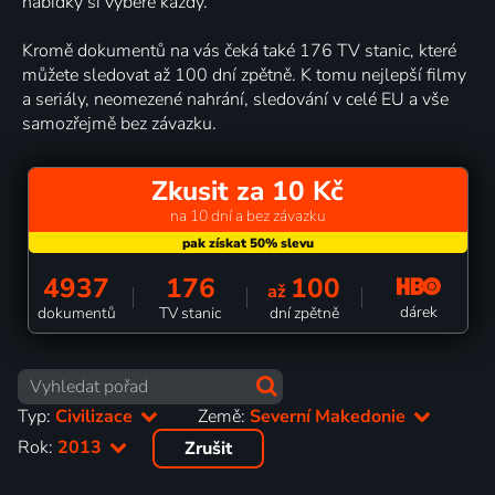
nabídky si vybere každý.
Kromě dokumentů na vás čeká také 176 TV stanic, které
můžete sledovat až 100 dní zpětně. K tomu nejlepší filmy
a seriály, neomezené nahrání, sledování v celé EU a vše
samozřejmě bez závazku.
Zkusit za 10 Kč
na 10 dní a bez závazku
4937
176
100
až
dárek
dokumentů
TV stanic
dní zpětně
Typ:
Civilizace
Země:
Severní Makedonie
Rok:
2013
Zrušit