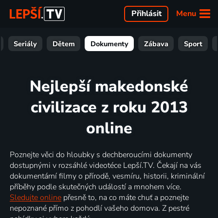
Menu
Přihlásit
Seriály
Dětem
Dokumenty
Zábava
Sport
Nejlepší makedonské
civilizace z roku 2013
online
Poznejte věci do hloubky s dechberoucími dokumenty
dostupnými v rozsáhlé videotéce Lepší.TV. Čekají na vás
dokumentární filmy o přírodě, vesmíru, historii, kriminální
příběhy podle skutečných událostí a mnohem více.
Sledujte online
přesně to, na co máte chuť a poznejte
nepoznané přímo z pohodlí vašeho domova. Z pestré