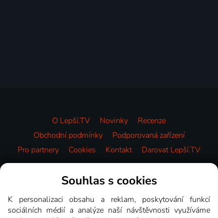
O Lepší.TV
Novinky
Recenze
Obchodní podmínky
Podporovaná zařízení
Pro partnery
Cookies
Kontakt
Darovat Lepší.TV
Videotéka
Souhlas s cookies
K personalizaci obsahu a reklam, poskytování funkcí
sociálních médií a analýze naší návštěvnosti využíváme