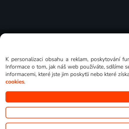
O Lepší.TV
Novinky
Recenze
Obcho
K personalizaci obsahu a reklam, poskytování fu
Informace o tom, jak náš web používáte, sdílíme s
informacemi, které jste jim poskytli nebo které získ
cookies
.
Copyright © goNET s.r.o.