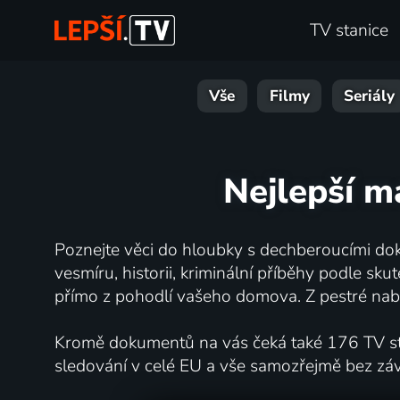
TV stanice
Vše
Filmy
Seriály
Nejlepší m
Poznejte věci do hloubky s dechberoucími dok
vesmíru, historii, kriminální příběhy podle s
přímo z pohodlí vašeho domova. Z pestré nabí
Kromě dokumentů na vás čeká také 176 TV stan
sledování v celé EU a vše samozřejmě bez zá