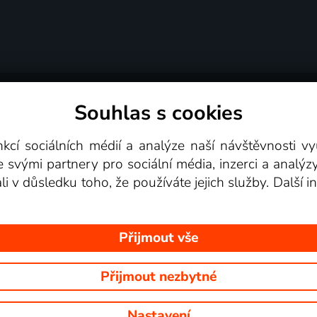
Souhlas s cookies
dní podmínky
Podporovaná zařízení
Pro partne
nkcí sociálních médií a analýze naší návštěvnosti 
e svými partnery pro sociální média, inzerci a analýz
Videotéka
ali v důsledku toho, že používáte jejich služby. Další
Přijmout vše
Přijmout nezbytné
 Na tomto webu jsou zobrazovány obrázky z pořadů TV stanic, které mů
Nastavení