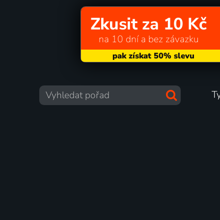
Zkusit za 10 Kč
na 10 dní a bez závazku
T