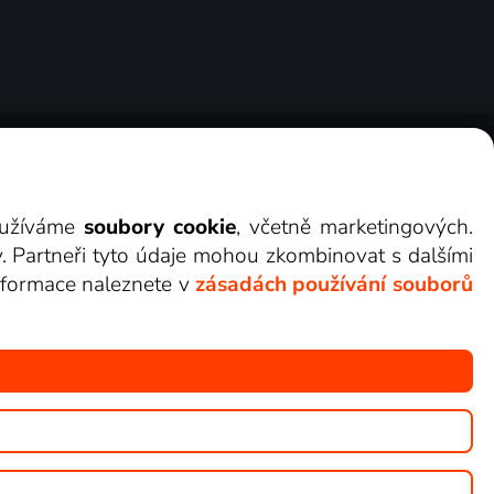
ry
Cookies
Kontakt
Darovat Lepší.TV
využíváme
soubory cookie
, včetně marketingových.
y. Partneři tyto údaje mohou zkombinovat s dalšími
 informace naleznete v
zásadách používání souborů
žete sledovat v Lepší.TV.