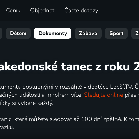
Ceník
Objednat
Časté dotazy
Dětem
Dokumenty
Zábava
Sport
Z
akedonské tanec z roku 
umenty dostupnými v rozsáhlé videotéce Lepší.TV. Če
kutečných událostí a mnohem více.
Sledujte online
přesn
dky si vybere každý.
ic, které můžete sledovat až 100 dní zpětně. K tomu 
vazku.