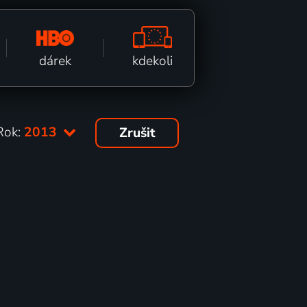
kdekoli
dárek
Rok:
2013
Zrušit