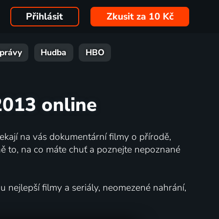
Přihlásit
Zkusit za 10 Kč
právy
Hudba
HBO
2013 online
kají na vás dokumentární filmy o přírodě,
ě to, na co máte chuť a poznejte nepoznané
nejlepší filmy a seriály, neomezené nahrání,