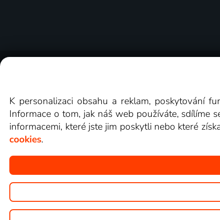
O Lepší.TV
Novinky
Recenze
Obcho
K personalizaci obsahu a reklam, poskytování fu
Informace o tom, jak náš web používáte, sdílíme s
informacemi, které jste jim poskytli nebo které získ
cookies
.
Copyright © goNET s.r.o.