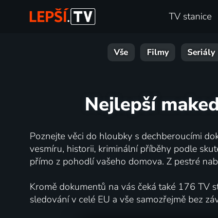
TV stanice
Vše
Filmy
Seriály
Nejlepší maked
Poznejte věci do hloubky s dechberoucími dok
vesmíru, historii, kriminální příběhy podle s
přímo z pohodlí vašeho domova. Z pestré nabí
Kromě dokumentů na vás čeká také 176 TV stan
sledování v celé EU a vše samozřejmě bez zá