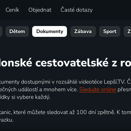
Ceník
Objednat
Časté dotazy
Dětem
Dokumenty
Zábava
Sport
Z
onské cestovatelské z r
umenty dostupnými v rozsáhlé videotéce Lepší.TV. Če
kutečných událostí a mnohem více.
Sledujte online
přesn
dky si vybere každý.
ic, které můžete sledovat až 100 dní zpětně. K tomu 
vazku.