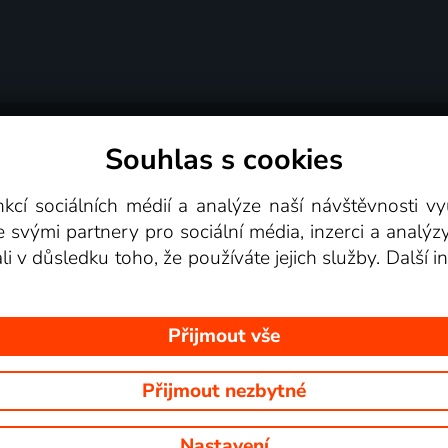
Souhlas s cookies
dní podmínky
Podporovaná zařízení
Pro partne
nkcí sociálních médií a analýze naší návštěvnosti 
e svými partnery pro sociální média, inzerci a analýz
Videotéka
ali v důsledku toho, že používáte jejich služby. Další
Přijmout vše
Přijmout nezbytné
 Na tomto webu jsou zobrazovány obrázky z pořadů TV stanic, které mů
Nastavení