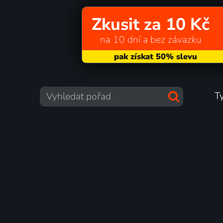
Zkusit za 10 Kč
na 10 dní a bez závazku
T