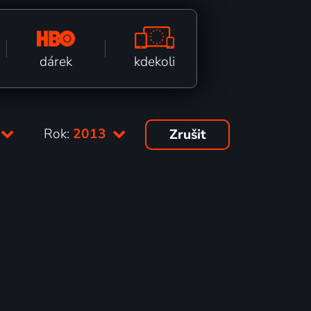
kdekoli
dárek
Rok:
2013
Zrušit