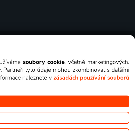
ry
Cookies
Kontakt
Darovat Lepší.TV
využíváme
soubory cookie
, včetně marketingových.
y. Partneři tyto údaje mohou zkombinovat s dalšími
 informace naleznete v
zásadách používání souborů
žete sledovat v Lepší.TV.