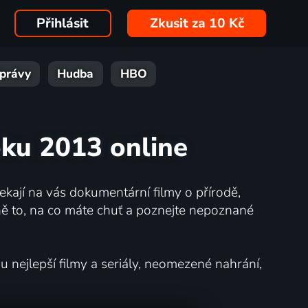
Přihlásit
Zkusit za 10 Kč
právy
Hudba
HBO
oku 2013 online
kají na vás dokumentární filmy o přírodě,
ě to, na co máte chuť a poznejte nepoznané
nejlepší filmy a seriály, neomezené nahrání,