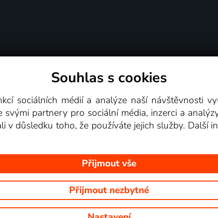
Souhlas s cookies
dní podmínky
Podporovaná zařízení
Pro partne
nkcí sociálních médií a analýze naší návštěvnosti 
e svými partnery pro sociální média, inzerci a analýz
Videotéka
ali v důsledku toho, že používáte jejich služby. Další
Přijmout vše
Přijmout nezbytné
 Na tomto webu jsou zobrazovány obrázky z pořadů TV stanic, které mů
Nastavení