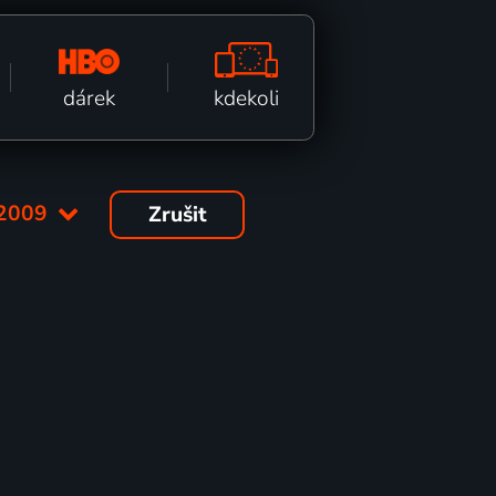
kdekoli
dárek
2009
Zrušit