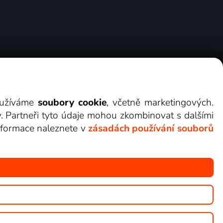
ry
Cookies
Kontakt
Darovat Lepší.TV
využíváme
soubory cookie
, včetně marketingových.
y. Partneři tyto údaje mohou zkombinovat s dalšími
 informace naleznete v
zásadách používání souborů
žete sledovat v Lepší.TV.