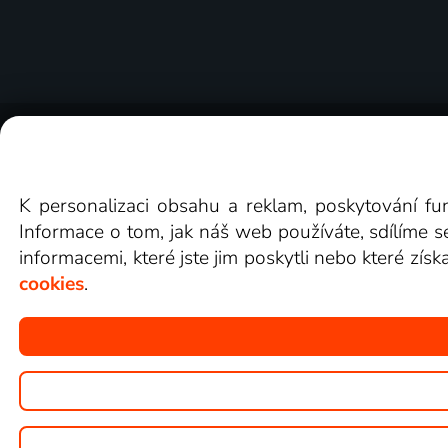
O Lepší.TV
Novinky
Recenze
Obcho
K personalizaci obsahu a reklam, poskytování fu
Informace o tom, jak náš web používáte, sdílíme s
informacemi, které jste jim poskytli nebo které získ
cookies
.
Copyright © goNET s.r.o.