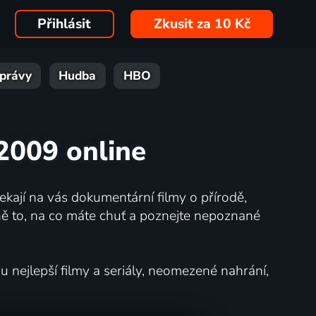
Přihlásit
Zkusit za 10 Kč
právy
Hudba
HBO
2009 online
kají na vás dokumentární filmy o přírodě,
ě to, na co máte chuť a poznejte nepoznané
nejlepší filmy a seriály, neomezené nahrání,