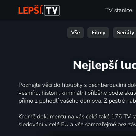
TV stanice
Vše
Filmy
Seriály
Nejlepší l
Poznejte věci do hloubky s dechberoucími dok
vesmíru, historii, kriminální příběhy podle s
přímo z pohodlí vašeho domova. Z pestré nabí
Kromě dokumentů na vás čeká také 176 TV stan
sledování v celé EU a vše samozřejmě bez zá