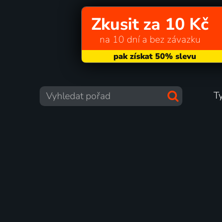
Zkusit za 10 Kč
na 10 dní a bez závazku
T