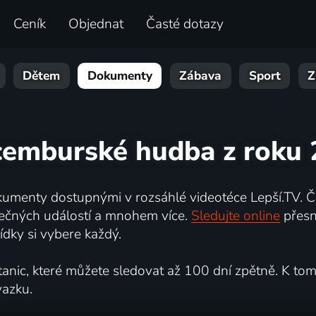
Ceník
Objednat
Časté dotazy
Dětem
Dokumenty
Zábava
Sport
Z
ucemburské hudba z roku 
umenty dostupnými v rozsáhlé videotéce Lepší.TV. Če
kutečných událostí a mnohem více.
Sledujte online
přesn
dky si vybere každý.
ic, které můžete sledovat až 100 dní zpětně. K tomu 
vazku.