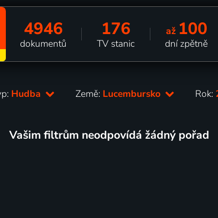
4946
176
100
až
dokumentů
TV stanic
dní zpětně
yp:
Hudba
Země:
Lucembursko
Rok:
Vašim filtrům neodpovídá žádný pořad