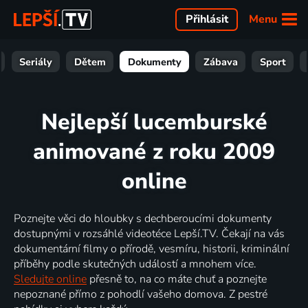
Menu
Přihlásit
Seriály
Dětem
Dokumenty
Zábava
Sport
Nejlepší lucemburské
animované z roku 2009
online
Poznejte věci do hloubky s dechberoucími dokumenty
dostupnými v rozsáhlé videotéce Lepší.TV. Čekají na vás
dokumentární filmy o přírodě, vesmíru, historii, kriminální
příběhy podle skutečných událostí a mnohem více.
Sledujte online
přesně to, na co máte chuť a poznejte
nepoznané přímo z pohodlí vašeho domova. Z pestré