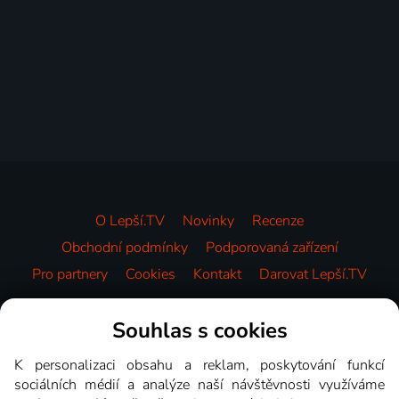
O Lepší.TV
Novinky
Recenze
Obchodní podmínky
Podporovaná zařízení
Pro partnery
Cookies
Kontakt
Darovat Lepší.TV
Videotéka
Souhlas s cookies
K personalizaci obsahu a reklam, poskytování funkcí
sociálních médií a analýze naší návštěvnosti využíváme