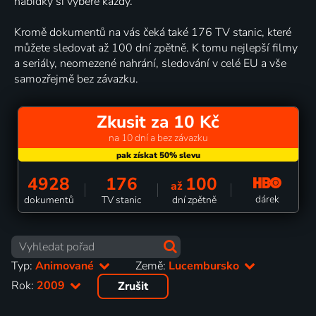
nabídky si vybere každý.
Kromě dokumentů na vás čeká také 176 TV stanic, které
můžete sledovat až 100 dní zpětně. K tomu nejlepší filmy
a seriály, neomezené nahrání, sledování v celé EU a vše
samozřejmě bez závazku.
Zkusit za 10 Kč
na 10 dní a bez závazku
4928
176
100
až
dárek
dokumentů
TV stanic
dní zpětně
Typ:
Animované
Země:
Lucembursko
Rok:
2009
Zrušit