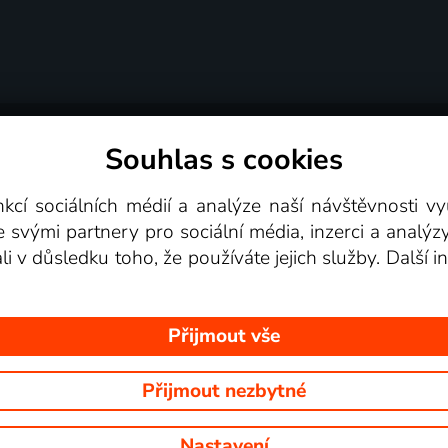
Souhlas s cookies
dní podmínky
Podporovaná zařízení
Pro partne
nkcí sociálních médií a analýze naší návštěvnosti 
e svými partnery pro sociální média, inzerci a analýz
Videotéka
ali v důsledku toho, že používáte jejich služby. Další
Přijmout vše
Přijmout nezbytné
 Na tomto webu jsou zobrazovány obrázky z pořadů TV stanic, které mů
Nastavení