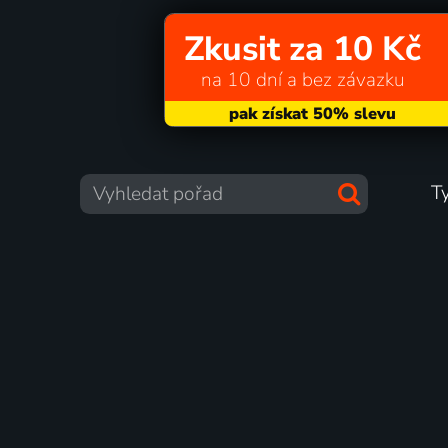
Zkusit za 10 Kč
na 10 dní a bez závazku
T