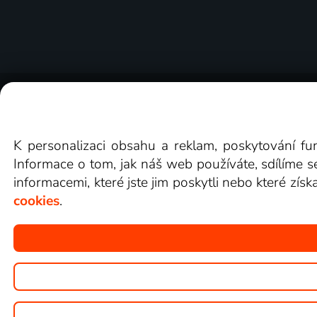
O Lepší.TV
Novinky
Recenze
Obcho
K personalizaci obsahu a reklam, poskytování fu
Informace o tom, jak náš web používáte, sdílíme s
informacemi, které jste jim poskytli nebo které získ
cookies
.
Copyright © goNET s.r.o.