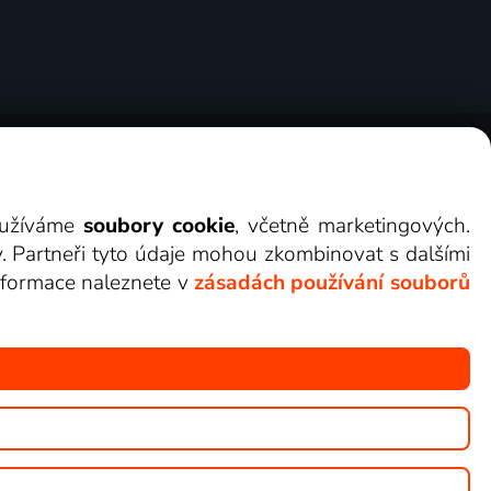
ry
Cookies
Kontakt
Darovat Lepší.TV
využíváme
soubory cookie
, včetně marketingových.
y. Partneři tyto údaje mohou zkombinovat s dalšími
 informace naleznete v
zásadách používání souborů
žete sledovat v Lepší.TV.