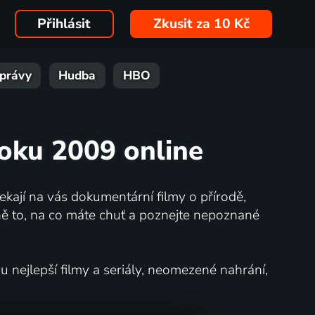
Přihlásit
Zkusit za 10 Kč
právy
Hudba
HBO
oku 2009 online
kají na vás dokumentární filmy o přírodě,
ě to, na co máte chuť a poznejte nepoznané
nejlepší filmy a seriály, neomezené nahrání,