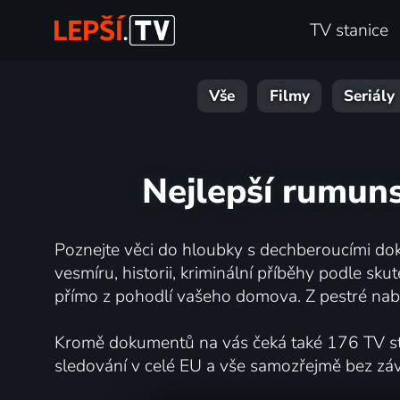
TV stanice
Vše
Filmy
Seriály
Nejlepší rumun
Poznejte věci do hloubky s dechberoucími dok
vesmíru, historii, kriminální příběhy podle s
přímo z pohodlí vašeho domova. Z pestré nabí
Kromě dokumentů na vás čeká také 176 TV stan
sledování v celé EU a vše samozřejmě bez zá