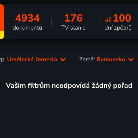
4934
176
100
až
dokumentů
TV stanic
dní zpětně
yp:
Umělecká řemesla
Země:
Rumunsko
Vašim filtrům neodpovídá žádný pořad