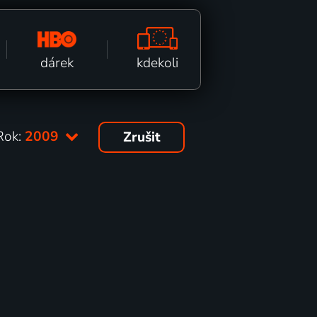
kdekoli
dárek
Rok:
2009
Zrušit