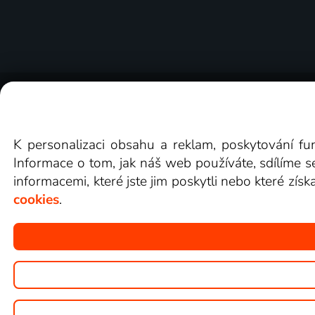
O Lepší.TV
Novinky
Recenze
Obcho
K personalizaci obsahu a reklam, poskytování fu
Informace o tom, jak náš web používáte, sdílíme s
informacemi, které jste jim poskytli nebo které získ
cookies
.
Copyright © goNET s.r.o.