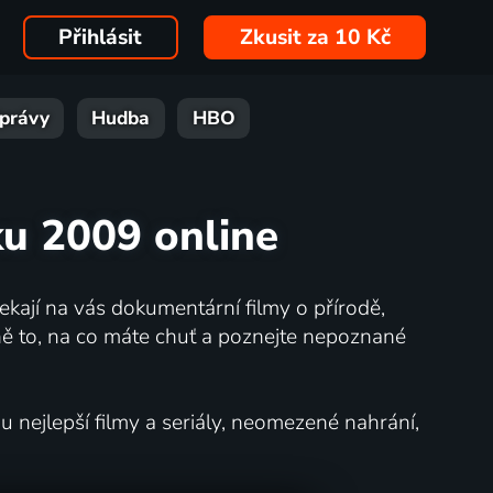
Přihlásit
Zkusit za 10 Kč
právy
Hudba
HBO
ku 2009 online
kají na vás dokumentární filmy o přírodě,
ě to, na co máte chuť a poznejte nepoznané
nejlepší filmy a seriály, neomezené nahrání,