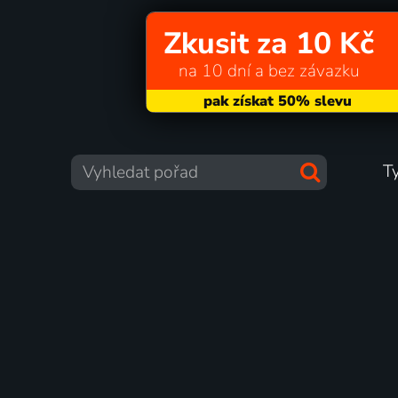
Zkusit za 10 Kč
na 10 dní a bez závazku
T