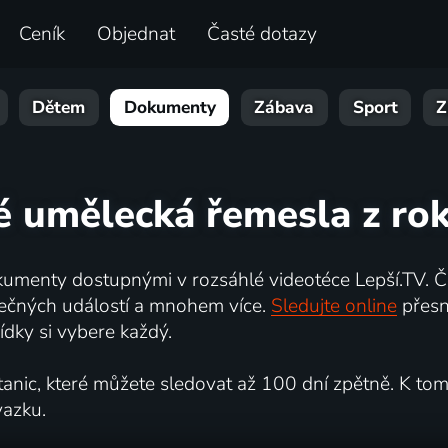
Ceník
Objednat
Časté dotazy
Dětem
Dokumenty
Zábava
Sport
Z
ké umělecká řemesla z ro
umenty dostupnými v rozsáhlé videotéce Lepší.TV. Če
kutečných událostí a mnohem více.
Sledujte online
přesn
dky si vybere každý.
ic, které můžete sledovat až 100 dní zpětně. K tomu 
vazku.