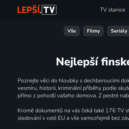
TV stanice
Vše
Filmy
Seriály
Nejlepší fins
Poznejte věci do hloubky s dechberoucími dok
vesmíru, historii, kriminální příběhy podle s
přímo z pohodlí vašeho domova. Z pestré nabí
Kromě dokumentů na vás čeká také 176 TV stan
sledování v celé EU a vše samozřejmě bez zá