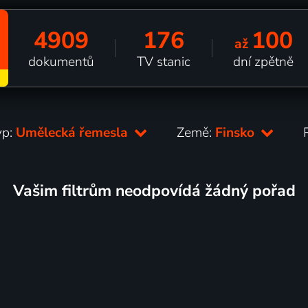
4909
176
100
až
dokumentů
TV stanic
dní zpětně
yp:
Umělecká řemesla
Země:
Finsko
Vašim filtrům neodpovídá žádný pořad