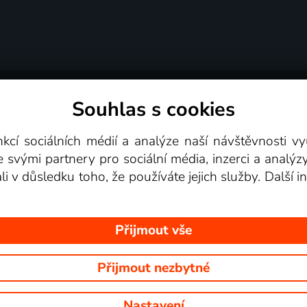
Souhlas s cookies
dní podmínky
Podporovaná zařízení
Pro partne
nkcí sociálních médií a analýze naší návštěvnosti 
e svými partnery pro sociální média, inzerci a analýz
Videotéka
ali v důsledku toho, že používáte jejich služby. Další
Přijmout vše
Přijmout nezbytné
 Na tomto webu jsou zobrazovány obrázky z pořadů TV stanic, které mů
Nastavení