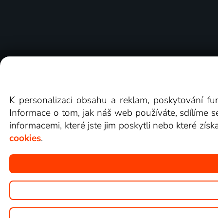
O Lepší.TV
Novinky
Recenze
Obcho
K personalizaci obsahu a reklam, poskytování fu
Informace o tom, jak náš web používáte, sdílíme s
informacemi, které jste jim poskytli nebo které získ
cookies
.
Copyright © goNET s.r.o.