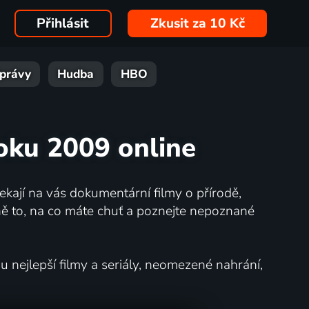
Přihlásit
Zkusit za 10 Kč
právy
Hudba
HBO
oku 2009 online
kají na vás dokumentární filmy o přírodě,
ě to, na co máte chuť a poznejte nepoznané
nejlepší filmy a seriály, neomezené nahrání,