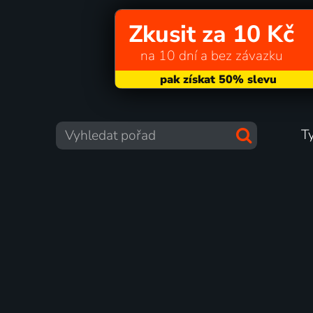
Zkusit za 10 Kč
na 10 dní a bez závazku
T