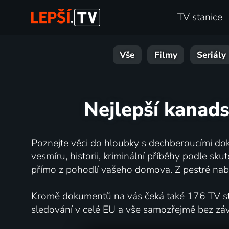
TV stanice
Vše
Filmy
Seriály
Nejlepší kanad
Poznejte věci do hloubky s dechberoucími dok
vesmíru, historii, kriminální příběhy podle s
přímo z pohodlí vašeho domova. Z pestré nabí
Kromě dokumentů na vás čeká také 176 TV stan
sledování v celé EU a vše samozřejmě bez zá