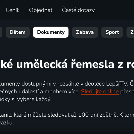
Ceník
Objednat
Časté dotazy
Dětem
Dokumenty
Zábava
Sport
Z
ské umělecká řemesla z r
umenty dostupnými v rozsáhlé videotéce Lepší.TV. Če
kutečných událostí a mnohem více.
Sledujte online
přesn
dky si vybere každý.
ic, které můžete sledovat až 100 dní zpětně. K tomu 
vazku.