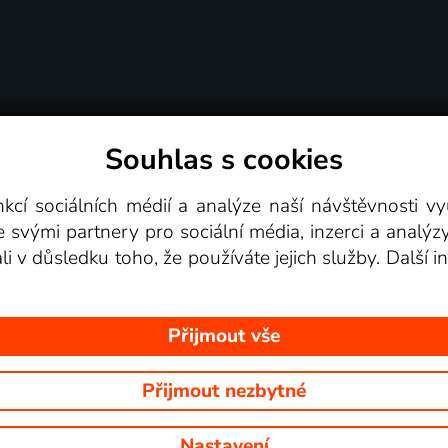
Souhlas s cookies
dní podmínky
Podporovaná zařízení
Pro partne
nkcí sociálních médií a analýze naší návštěvnosti 
e svými partnery pro sociální média, inzerci a analýz
Videotéka
ali v důsledku toho, že používáte jejich služby. Další
Přijmout vše
Přijmout nezbytné
 Na tomto webu jsou zobrazovány obrázky z pořadů TV stanic, které mů
Nastavení