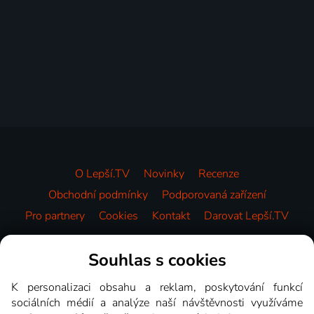
O Lepší.TV
Novinky
Recenze
Obchodní podmínky
Podporovaná zařízení
Pro partnery
Cookies
Kontakt
Darovat Lepší.TV
Videotéka
Souhlas s cookies
K personalizaci obsahu a reklam, poskytování funkcí
sociálních médií a analýze naší návštěvnosti využíváme