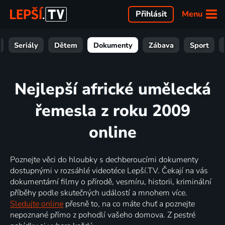
Menu
Přihlásit
Seriály
Dětem
Dokumenty
Zábava
Sport
Nejlepší africké umělecká
řemesla z roku 2009
online
Poznejte věci do hloubky s dechberoucími dokumenty
dostupnými v rozsáhlé videotéce Lepší.TV. Čekají na vás
dokumentární filmy o přírodě, vesmíru, historii, kriminální
příběhy podle skutečných událostí a mnohem více.
Sledujte online
přesně to, na co máte chuť a poznejte
nepoznané přímo z pohodlí vašeho domova. Z pestré