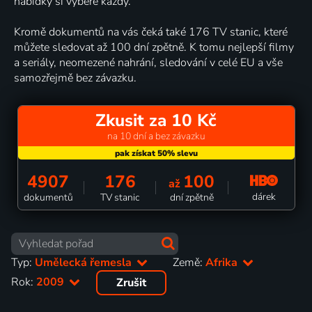
nabídky si vybere každý.
Kromě dokumentů na vás čeká také 176 TV stanic, které
můžete sledovat až 100 dní zpětně. K tomu nejlepší filmy
a seriály, neomezené nahrání, sledování v celé EU a vše
samozřejmě bez závazku.
Zkusit za 10 Kč
na 10 dní a bez závazku
4907
176
100
až
dárek
dokumentů
TV stanic
dní zpětně
Typ:
Umělecká řemesla
Země:
Afrika
Rok:
2009
Zrušit