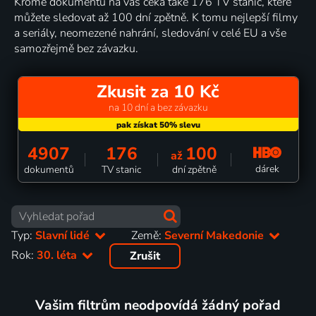
Kromě dokumentů na vás čeká také 176 TV stanic, které
můžete sledovat až 100 dní zpětně. K tomu nejlepší filmy
a seriály, neomezené nahrání, sledování v celé EU a vše
samozřejmě bez závazku.
Zkusit za 10 Kč
na 10 dní a bez závazku
4907
176
100
až
dárek
dokumentů
TV stanic
dní zpětně
Typ:
Slavní lidé
Země:
Severní Makedonie
Rok:
30. léta
Zrušit
Vašim filtrům neodpovídá žádný pořad