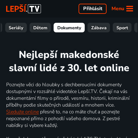
Menu
Přihlásit
Seriály
Dětem
Dokumenty
Zábava
Sport
Nejlepší makedonské
slavní lidé z 30. let online
Poznejte věci do hloubky s dechberoucími dokumenty
dostupnými v rozsáhlé videotéce Lepší.TV. Čekají na vás
dokumentární filmy o přírodě, vesmíru, historii, kriminální
příběhy podle skutečných událostí a mnohem více.
Sledujte online
přesně to, na co máte chuť a poznejte
nepoznané přímo z pohodlí vašeho domova. Z pestré
nabídky si vybere každý.