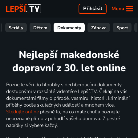
Menu
Přihlásit
Seriály
Dětem
Dokumenty
Zábava
Sport
Nejlepší makedonské
dopravní z 30. let online
Poznejte věci do hloubky s dechberoucími dokumenty
dostupnými v rozsáhlé videotéce Lepší.TV. Čekají na vás
dokumentární filmy o přírodě, vesmíru, historii, kriminální
příběhy podle skutečných událostí a mnohem více.
Sledujte online
přesně to, na co máte chuť a poznejte
nepoznané přímo z pohodlí vašeho domova. Z pestré
nabídky si vybere každý.