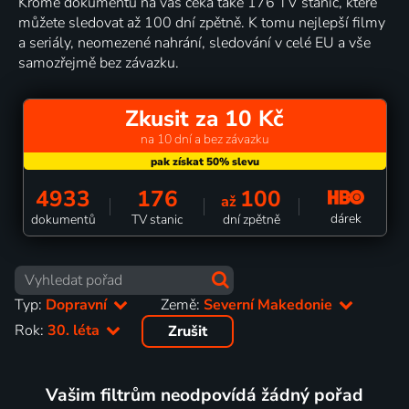
Kromě dokumentů na vás čeká také 176 TV stanic, které
můžete sledovat až 100 dní zpětně. K tomu nejlepší filmy
a seriály, neomezené nahrání, sledování v celé EU a vše
samozřejmě bez závazku.
Zkusit za 10 Kč
na 10 dní a bez závazku
4933
176
100
až
dárek
dokumentů
TV stanic
dní zpětně
Typ:
Dopravní
Země:
Severní Makedonie
Rok:
30. léta
Zrušit
Vašim filtrům neodpovídá žádný pořad