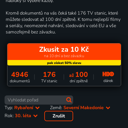
nabídky si vybere každý.
Kromě dokumentů na vás čeká také 176 TV stanic, které
můžete sledovat až 100 dní zpětně. K tomu nejlepší filmy
a seriály, neomezené nahrání, sledování v celé EU a vše
samozřejmě bez závazku.
Zkusit za 10 Kč
na 10 dní a bez závazku
4946
176
100
až
dárek
dokumentů
TV stanic
dní zpětně
Typ:
Rybaření
Země:
Severní Makedonie
Rok:
30. léta
Zrušit