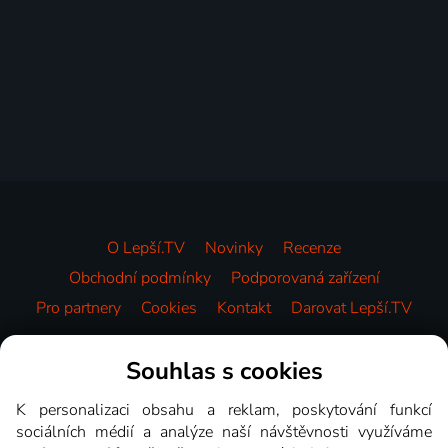
O Lepší.TV
Novinky
Recenze
Obchodní podmínky
Podporovaná zařízení
Pro partnery
Cookies
Kontakt
Darovat Lepší.TV
Videotéka
Souhlas s cookies
K personalizaci obsahu a reklam, poskytování funkcí
sociálních médií a analýze naší návštěvnosti využíváme