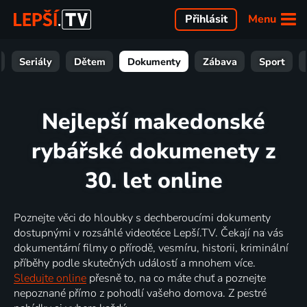
Menu
Přihlásit
Seriály
Dětem
Dokumenty
Zábava
Sport
Nejlepší makedonské
rybářské dokumenety z
30. let online
Poznejte věci do hloubky s dechberoucími dokumenty
dostupnými v rozsáhlé videotéce Lepší.TV. Čekají na vás
dokumentární filmy o přírodě, vesmíru, historii, kriminální
příběhy podle skutečných událostí a mnohem více.
Sledujte online
přesně to, na co máte chuť a poznejte
nepoznané přímo z pohodlí vašeho domova. Z pestré