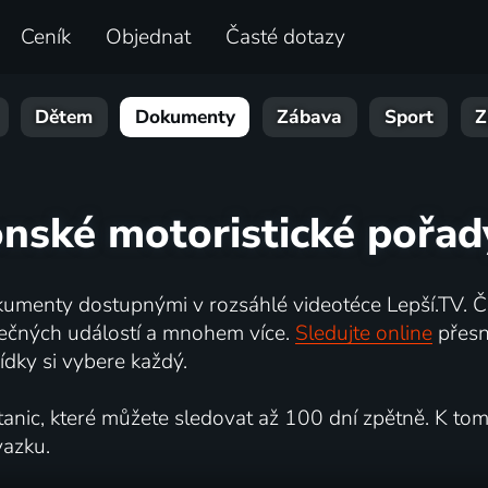
Ceník
Objednat
Časté dotazy
Dětem
Dokumenty
Zábava
Sport
Z
nské motoristické pořady 
umenty dostupnými v rozsáhlé videotéce Lepší.TV. Če
kutečných událostí a mnohem více.
Sledujte online
přesn
dky si vybere každý.
ic, které můžete sledovat až 100 dní zpětně. K tomu 
vazku.