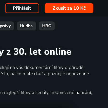
Přihlásit
Zkusit za 10 Kč
právy
Hudba
HBO
z 30. let online
kají na vás dokumentární filmy o přírodě,
ě to, na co máte chuť a poznejte nepoznané
nejlepší filmy a seriály, neomezené nahrání,