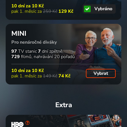
10 dní za
10 Kč
Vybráno
pak 1. měsíc za
259 Kč
129 Kč
MINI
Pro nenáročné diváky
97
TV stanic
7
dní zpětně
729
filmů
nahrávání 20 pořadů
10 dní za
10 Kč
Vybrat
pak 1. měsíc za
149 Kč
74 Kč
Extra