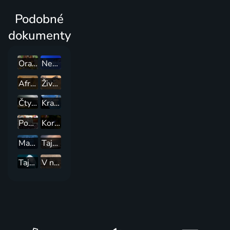
Podobné
dokumenty
Orangutaní škola v džungli
Nevlídná planeta
Africké šelmy
Život v divočině
Čtyři tváře americké přírody
Krajina stínů
Podivuhodné přírodní úkazy
Korálové město
Magické hlubiny
Tajemství větru
Tajemství velrybího špiona
V noře sýčka králičího