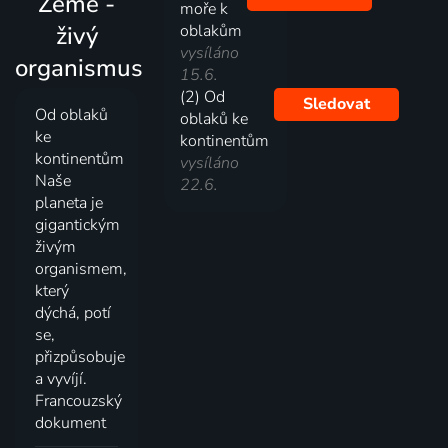
Země -
moře k
živý
oblakům
vysíláno
organismus
15.6.
(2) Od
Sledovat
Od oblaků
oblaků ke
ke
kontinentům
kontinentům
vysíláno
Naše
22.6.
planeta je
gigantickým
živým
organismem,
který
dýchá, potí
se,
přizpůsobuje
a vyvíjí.
Francouzský
dokument