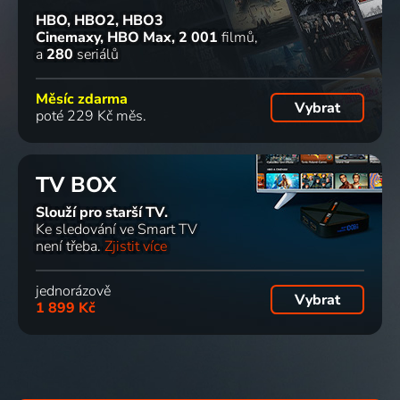
HBO, HBO2, HBO3
Cinemaxy, HBO Max
2 001
filmů
a
280
seriálů
Měsíc zdarma
Vybrat
poté 229 Kč měs.
TV BOX
Slouží pro starší TV.
Ke sledování ve Smart TV
není třeba.
Zjistit více
jednorázově
Vybrat
1 899 Kč