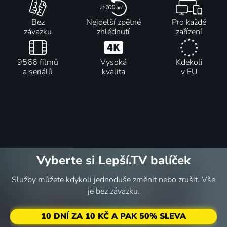
Bez
Nejdelší zpětné
Pro každé
závazku
zhlédnutí
zařízení
9566 filmů
Vysoká
Kdekoli
a seriálů
kvalita
v EU
Vyberte si Lepší.TV balíček
Služby můžete kdykoli jednoduše změnit nebo zrušit. Vše
je bez závazku.
10 DNÍ ZA 10 KČ A PAK 50% SLEVA