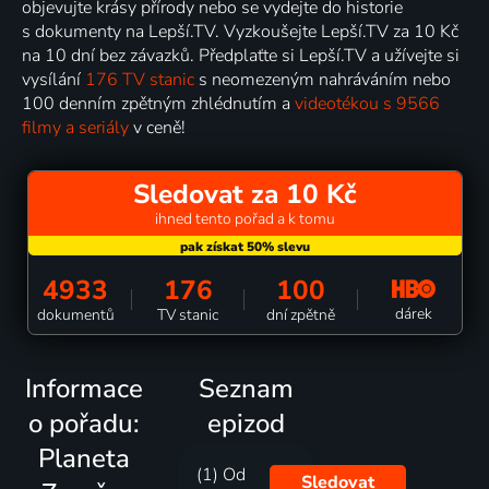
objevujte krásy přírody nebo se vydejte do historie
s dokumenty na Lepší.TV. Vyzkoušejte Lepší.TV za 10 Kč
na 10 dní bez závazků. Předplaťte si Lepší.TV a užívejte si
vysílání
176 TV stanic
s neomezeným nahráváním nebo
100 denním zpětným zhlédnutím a
videotékou s 9566
filmy a seriály
v ceně!
Sledovat za 10 Kč
ihned tento pořad a k tomu
4933
176
100
dárek
dokumentů
TV stanic
dní zpětně
Informace
Seznam
o pořadu:
epizod
Planeta
(1) Od
Sledovat