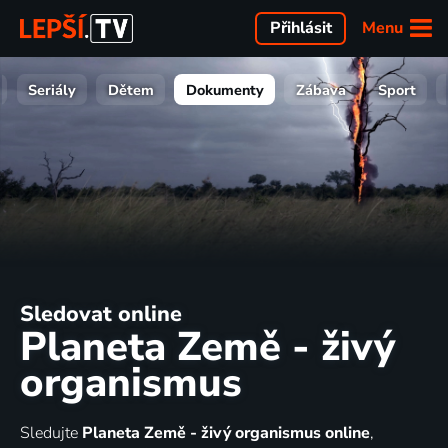
Menu
Přihlásit
Seriály
Dětem
Dokumenty
Zábava
Sport
Sledovat online
Planeta Země - živý
organismus
Sledujte
Planeta Země - živý organismus online
,