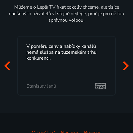
Můžeme o Lepší.TV říkat cokoliv chceme, ale tisíce
nadšených uživatelů ví stejně nejlépe, proč je pro ně tou
správnou volbou.
Lepší.TV sleduji už několik let s
maximální spokojeností. Velký výběr
programů a nemuset běžet k TV na
začátek programu, to je přesně to, co
mi vyhovuje.
Milada Tomešová
O Lepší.TV
Novinky
Recenze