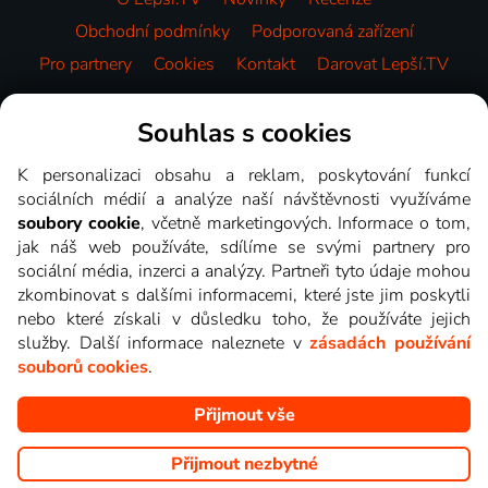
Obchodní podmínky
Podporovaná zařízení
Pro partnery
Cookies
Kontakt
Darovat Lepší.TV
Videotéka
Souhlas s cookies
K personalizaci obsahu a reklam, poskytování funkcí
sociálních médií a analýze naší návštěvnosti využíváme
soubory cookie
, včetně marketingových. Informace o tom,
jak náš web používáte, sdílíme se svými partnery pro
sociální média, inzerci a analýzy. Partneři tyto údaje mohou
zkombinovat s dalšími informacemi, které jste jim poskytli
nebo které získali v důsledku toho, že používáte jejich
služby. Další informace naleznete v
zásadách používání
souborů cookies
.
Přijmout vše
Copyright © goNET s.r.o. Na tomto webu jsou zobrazovány
obrázky z pořadů TV stanic, které můžete sledovat v Lepší.TV.
Přijmout nezbytné