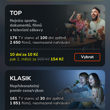
TOP
Nejvíce sportu,
dokumentů, filmů
a televizní zábavy
176
TV stanic
až
100
dní zpětně
2 650
filmů
neomezené nahrávání
10 dní za
10 Kč
Vybrat
pak 1. měsíc za
309 Kč
154 Kč
KLASIK
Nepřekonatelný
poměr cena/výkon
161
TV stanic
až
30
dní zpětně
1 851
filmů
neomezené nahrávání