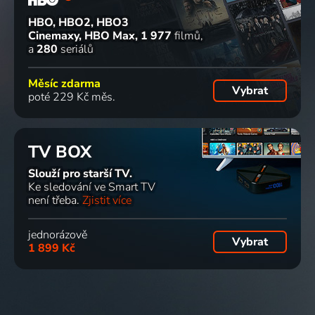
HBO, HBO2, HBO3
Cinemaxy, HBO Max
1 977
filmů
a
280
seriálů
Měsíc zdarma
Vybrat
poté 229 Kč měs.
TV BOX
Slouží pro starší TV.
Ke sledování ve Smart TV
není třeba.
Zjistit více
jednorázově
Vybrat
1 899 Kč