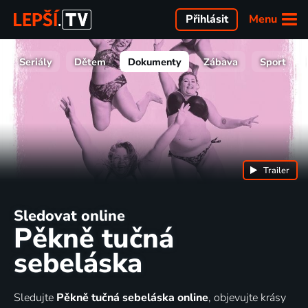
Menu
Přihlásit
Seriály
Dětem
Dokumenty
Zábava
Sport
Trailer
Sledovat online
Pěkně tučná
sebeláska
Sledujte
Pěkně tučná sebeláska online
, objevujte krásy