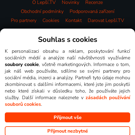
O Lepší.TV
Novinky
Recenze
Obchodní podmínky
Podporovaná zařízení
Pro partnery
Cookies
Kontakt
Darovat Lepší.TV
Videotéka
Souhlas s cookies
K personalizaci obsahu a reklam, poskytování funkcí
sociálních médií a analýze naší návštěvnosti využíváme
soubory cookie
, včetně marketingových. Informace o tom,
jak náš web používáte, sdílíme se svými partnery pro
sociální média, inzerci a analýzy. Partneři tyto údaje mohou
zkombinovat s dalšími informacemi, které jste jim poskytli
nebo které získali v důsledku toho, že používáte jejich
služby. Další informace naleznete v
zásadách používání
souborů cookies
.
Přijmout vše
Copyright © goNET s.r.o. Na tomto webu jsou zobrazovány
obrázky z pořadů TV stanic, které můžete sledovat v Lepší.TV.
Přijmout nezbytné