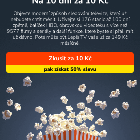
na 10 dní
za 10 Kč
Objevte moderní způsob sledování televize, který už
nebudete chtít měnit. Užívejte si 176 stanic až 100 dní
zpětně, balíček HBO, obrovskou videotéku s více než
9577 filmy a seriály a další funkce, které byste si přáli mít
už dávno. Poté může být Lepší.TV vaše už za 149 Kč
měsíčně.
Zkusit za 10 Kč