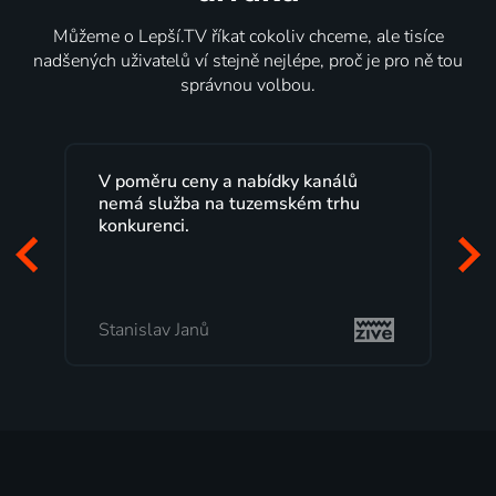
Můžeme o Lepší.TV říkat cokoliv chceme, ale tisíce
nadšených uživatelů ví stejně nejlépe, proč je pro ně tou
správnou volbou.
y kanálů
Lepší.TV sleduji už několik let s
kém trhu
maximální spokojeností. Velký výběr
programů a nemuset běžet k TV na
začátek programu, to je přesně to, co
mi vyhovuje.
Milada Tomešová