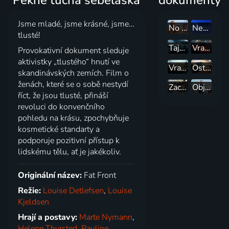
Jsme mladé, jsme krásné, jsme…
No nazdar! Irwinovi zasahují
Nevlídná planeta
tlusté!
Tajemství Velkých jezer
Vražedné nahrávky
Provokativní dokument sleduje
aktivistky „tlustého“ hnutí ve
Vražda v srdci země
Ostřílení řidiči kamionů
skandinávských zemích. Film o
ženách, které se o sobě nestydí
Zachraň, co můžeš - harampádí za všechny prachy
Objevování chutí s Gordonem Ramsaym
říct, že jsou tlusté, přináší
revoluci do konvenčního
pohledu na krásu, zpochybňuje
kosmetické standarty a
podporuje pozitivní přístup k
lidskému tělu, ať je jakékoliv.
Originální název:
Fat Front
Režie:
Louise Detlefsen
,
Louise
Kjeldsen
Hrají a postavy:
Marte Nymann
,
Helene Thyrsted
,
Pauline