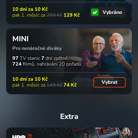
10 dní za
10 Kč
Vybráno
pak 1. měsíc za
259 Kč
129 Kč
MINI
Pro nenáročné diváky
97
TV stanic
7
dní zpětně
724
filmů
nahrávání 20 pořadů
10 dní za
10 Kč
Vybrat
pak 1. měsíc za
149 Kč
74 Kč
Extra