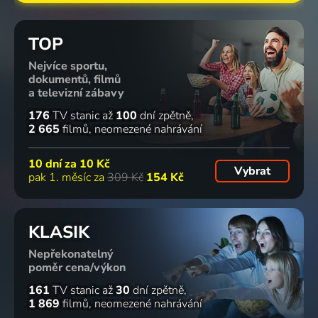
TOP
Nejvíce sportu,
dokumentů, filmů
a televizní zábavy
176
TV stanic
až
100
dní zpětně
2 665
filmů
neomezené nahrávání
10 dní za
10 Kč
Vybrat
pak 1. měsíc za
309 Kč
154 Kč
KLASIK
Nepřekonatelný
poměr cena/výkon
161
TV stanic
až
30
dní zpětně
1 869
filmů
neomezené nahrávání