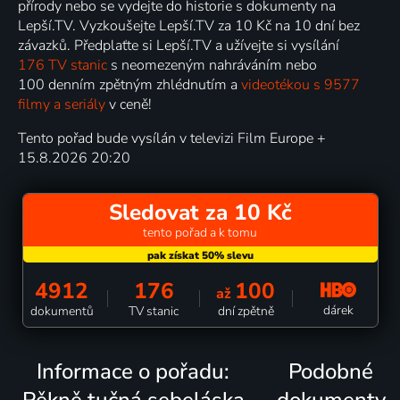
přírody nebo se vydejte do historie s dokumenty na
Lepší.TV. Vyzkoušejte Lepší.TV za 10 Kč na 10 dní bez
závazků. Předplaťte si Lepší.TV a užívejte si vysílání
176 TV stanic
s neomezeným nahráváním nebo
100 denním zpětným zhlédnutím a
videotékou s 9577
filmy a seriály
v ceně!
Tento pořad bude vysílán v televizi Film Europe +
15.8.2026 20:20
Sledovat za 10 Kč
tento pořad a k tomu
4912
176
100
až
dárek
dokumentů
TV stanic
dní zpětně
Informace o pořadu:
Podobné
Pěkně tučná sebeláska
dokumenty