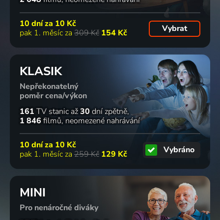
10 dní za
10 Kč
Vybrat
pak 1. měsíc za
309 Kč
154 Kč
KLASIK
Nepřekonatelný
poměr cena/výkon
161
TV stanic
až
30
dní zpětně
1 846
filmů
neomezené nahrávání
10 dní za
10 Kč
Vybráno
pak 1. měsíc za
259 Kč
129 Kč
MINI
Pro nenáročné diváky