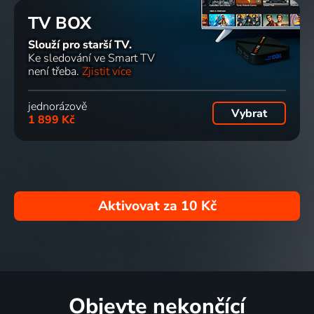
TV BOX
Slouží pro starší TV.
Ke sledování ve Smart TV
není třeba.
Zjistit více
jednorázově
Vybrat
1 899 Kč
Aktivovat za
10 Kč
Objevte nekončící