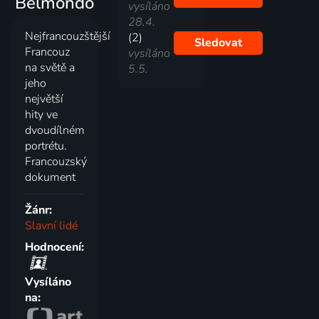
Belmondo
vysíláno
28.4.
Nejfrancouzštější
(2)
Sledovat
Francouz
vysíláno
na světě a
5.5.
jeho
největší
hity ve
dvoudílném
portrétu.
Francouzský
dokument
Žánr:
Slavní lidé
Hodnocení:
Vysíláno
na: