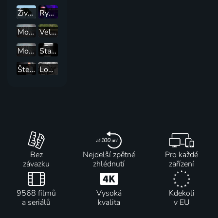
Život malířky a grafičky Adrieny Šimotové v pohledu Jaroslava Brabce
Ryan Gosling, jediný a jedinečný
Moje místa: Barbora Poláková
Velké řeky světa - Nil
Moje místa: Osmany Laffita
Stať sa Marilyn
Štefan Margita
Louis de Funes - muž, který prolomil zvukovou bariéru
Bez
Nejdelší zpětné
Pro každé
závazku
zhlédnutí
zařízení
9568 filmů
Vysoká
Kdekoli
a seriálů
kvalita
v EU