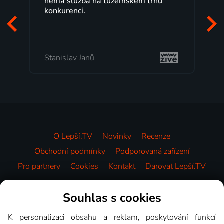
na tuzemském trhu
maximální spokojeností. V
programů a nemuset běžet
začátek programu, to je pře
mi vyhovuje.
Milada Tomešová
O Lepší.TV
Novinky
Recenze
Obchodní podmínky
Podporovaná zařízení
Pro partnery
Cookies
Kontakt
Darovat Lepší.TV
Videotéka
Souhlas s cookies
K personalizaci obsahu a reklam, poskytování funkcí