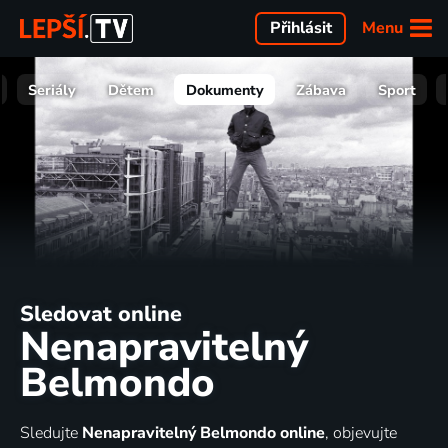
Menu
Přihlásit
Seriály
Dětem
Dokumenty
Zábava
Sport
Sledovat online
Nenapravitelný
Belmondo
Sledujte
Nenapravitelný Belmondo online
, objevujte