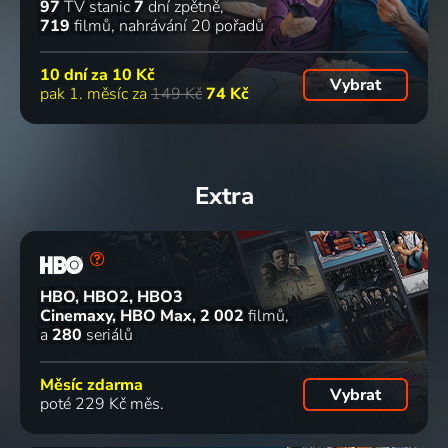
97
TV stanic
7
dní zpětně
719
filmů
nahrávání 20 pořadů
10 dní za
10 Kč
Vybrat
pak 1. měsíc za
149 Kč
74 Kč
Extra
HBO, HBO2, HBO3
Cinemaxy, HBO Max
2 002
filmů
a
280
seriálů
Měsíc zdarma
Vybrat
poté 229 Kč měs.