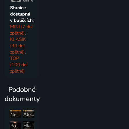
Stanice
dostupná
v balíčcích:
MINI (7 dní
zpětně)
,
KLASIK
(30 dní
zpětně)
,
TOP
(100 dní
zpětně)
Podobné
dokumenty
Neobyčejné životy
Alena Vránová - Role mého života
Po stopách hvězd
Hlas domova