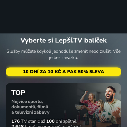
Vyberte si Lepší.TV balíček
Služby můžete kdykoli jednoduše změnit nebo zrušit. Vše
je bez závazku.
10 DNÍ ZA 10 KČ A PAK 50% SLEVA
TOP
Nejvíce sportu,
dokumentů, filmů
a televizní zábavy
176
TV stanic
až
100
dní zpětně
2 648
filmů
neomezené nahrávání