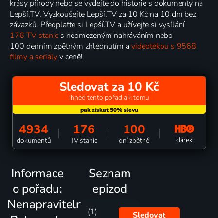
krásy přírody nebo se vydejte do historie s dokumenty na
Lepší.TV. Vyzkoušejte Lepší.TV za 10 Kč na 10 dní bez
závazků. Předplaťte si Lepší.TV a užívejte si vysílání
176 TV stanic
s neomezeným nahráváním nebo
100 denním zpětným zhlédnutím a
videotékou s 9568
filmy a seriály
v ceně!
Sledovat za 10 Kč
ihned tento pořad a k tomu
4934
176
100
dárek
dokumentů
TV stanic
dní zpětně
Informace
Seznam
o pořadu:
epizod
Nenapravitelný
(1)
Sledovat