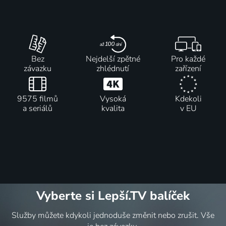
Bez
Nejdelší zpětné
Pro každé
závazku
zhlédnutí
zařízení
9575 filmů
Vysoká
Kdekoli
a seriálů
kvalita
v EU
Vyberte si Lepší.TV balíček
Služby můžete kdykoli jednoduše změnit nebo zrušit. Vše