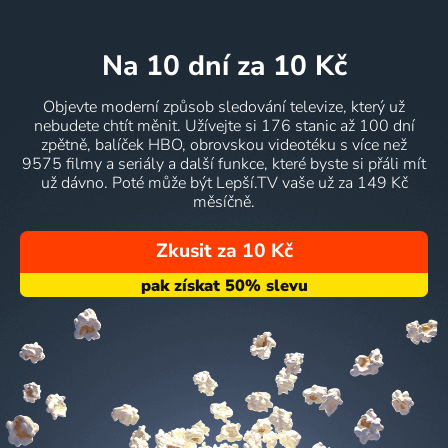
na 10 dní
za 10 Kč
Objevte moderní způsob sledování televize, který už
nebudete chtít měnit. Užívejte si 176 stanic až 100 dní
zpětně, balíček HBO, obrovskou videotéku s více než
9575 filmy a seriály a další funkce, které byste si přáli mít
už dávno. Poté může být Lepší.TV vaše už za 149 Kč
měsíčně.
Zkusit za 10 Kč