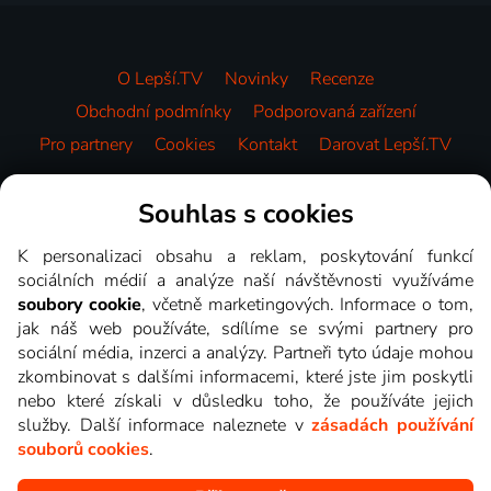
O Lepší.TV
Novinky
Recenze
Obchodní podmínky
Podporovaná zařízení
Pro partnery
Cookies
Kontakt
Darovat Lepší.TV
Videotéka
Souhlas s cookies
K personalizaci obsahu a reklam, poskytování funkcí
sociálních médií a analýze naší návštěvnosti využíváme
soubory cookie
, včetně marketingových. Informace o tom,
jak náš web používáte, sdílíme se svými partnery pro
sociální média, inzerci a analýzy. Partneři tyto údaje mohou
zkombinovat s dalšími informacemi, které jste jim poskytli
nebo které získali v důsledku toho, že používáte jejich
služby. Další informace naleznete v
zásadách používání
souborů cookies
.