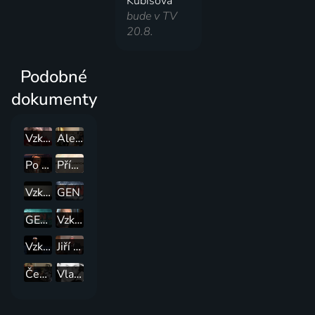
Kubišová
bude v TV
20.8.
Podobné
dokumenty
Vzkaz Věry Mikuláškové
Alena Vránová - Role mého života
Po stopách hvězd
Příběhy slavných
Vzkaz Ludvíka Kundery
GEN
GEN.sk
Vzkaz Jindřicha Štreita
Vzkaz Luďka Eliáše
Jiří Suchý - Život s divadlem Semafor
Čechoslovák, režisér Julius Matula
Vlasta Burian, jak ho neznáte