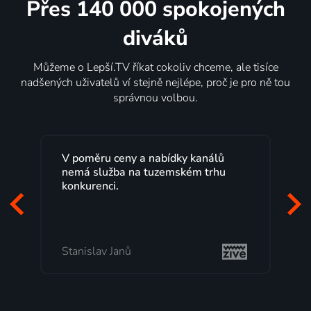
Přes 140 000 spokojených
diváků
Můžeme o Lepší.TV říkat cokoliv chceme, ale tisíce
nadšených uživatelů ví stejně nejlépe, proč je pro ně tou
správnou volbou.
análů
Lepší.TV sleduji už několik let s
 trhu
maximální spokojeností. Velký výběr
programů a nemuset běžet k TV na
začátek programu, to je přesně to, co
mi vyhovuje.
Milada Tomešová