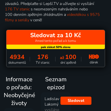
závazků. Předplaťte si Lepší.TV a užívejte si vysílání
176 TV stanic
s neomezeným nahráváním nebo
100 denním zpětným zhlédnutím a
videotékou s 9575
filmy a seriály
v ceně!
Sledovat za 10 Kč
ihned tento pořad a k tomu
4934
176
100
až
dárek
dokumentů
TV stanic
dní zpětně
Informace
Seznam
o pořadu:
epizod
Neobyčejné
Ladislav
Sledovat
životy
Lakomý
vysíláno