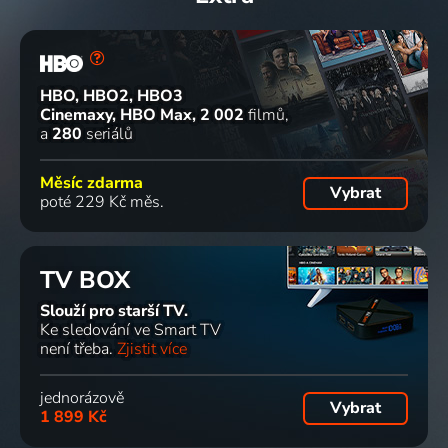
HBO, HBO2, HBO3
Cinemaxy, HBO Max
2 002
filmů
a
280
seriálů
Měsíc zdarma
Vybrat
poté 229 Kč měs.
TV BOX
Slouží pro starší TV.
Ke sledování ve Smart TV
není třeba.
Zjistit více
jednorázově
Vybrat
1 899 Kč