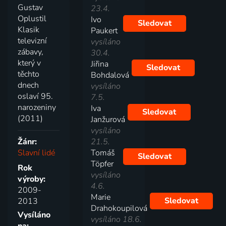
Gustav
23.4.
Oplustil
Ivo
Sledovat
Klasik
Paukert
televizní
vysíláno
zábavy,
30.4.
který v
Jiřina
Sledovat
těchto
Bohdalová
dnech
vysíláno
oslaví 95.
7.5.
narozeniny
Iva
Sledovat
(2011)
Janžurová
vysíláno
Žánr:
21.5.
Slavní lidé
Tomáš
Sledovat
Töpfer
Rok
vysíláno
výroby:
4.6.
2009-
Marie
Sledovat
2013
Drahokoupilová
Vysíláno
vysíláno 18.6.
na: