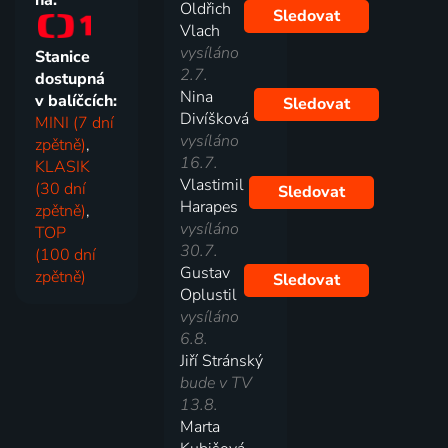
Oldřich
Sledovat
Vlach
vysíláno
Stanice
2.7.
dostupná
Nina
v balíčcích:
Sledovat
Divíšková
MINI (7 dní
vysíláno
zpětně)
,
16.7.
KLASIK
Vlastimil
(30 dní
Sledovat
Harapes
zpětně)
,
vysíláno
TOP
30.7.
(100 dní
Gustav
zpětně)
Sledovat
Oplustil
vysíláno
6.8.
Jiří Stránský
bude v TV
13.8.
Marta