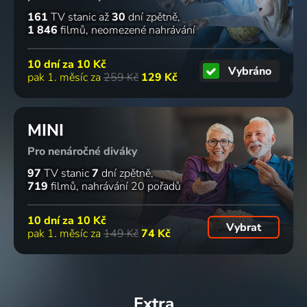
161
TV stanic
až
30
dní zpětně
1 846
filmů
neomezené nahrávání
10 dní za
10 Kč
Vybráno
pak 1. měsíc za
259 Kč
129 Kč
MINI
Pro nenáročné diváky
97
TV stanic
7
dní zpětně
719
filmů
nahrávání 20 pořadů
10 dní za
10 Kč
Vybrat
pak 1. měsíc za
149 Kč
74 Kč
Extra