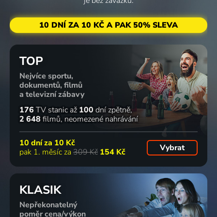
je bez závazku.
10 DNÍ ZA 10 KČ A PAK 50% SLEVA
TOP
Nejvíce sportu,
dokumentů, filmů
a televizní zábavy
176
TV stanic
až
100
dní zpětně
2 648
filmů
neomezené nahrávání
10 dní za
10 Kč
Vybrat
pak 1. měsíc za
309 Kč
154 Kč
KLASIK
Nepřekonatelný
poměr cena/výkon