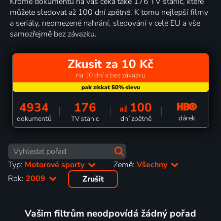
Kromě dokumentů na vás čeká také 176 TV stanic, které
můžete sledovat až 100 dní zpětně. K tomu nejlepší filmy
a seriály, neomezené nahrání, sledování v celé EU a vše
samozřejmě bez závazku.
Zkusit za 10 Kč
na 10 dní a bez závazku
4934
176
100
až
dárek
dokumentů
TV stanic
dní zpětně
Typ:
Motorové sporty
Země:
Všechny
Rok:
2009
Zrušit
Vašim filtrům neodpovídá žádný pořad