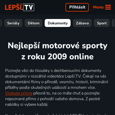
Menu
Přihlásit
Seriály
Dětem
Dokumenty
Zábava
Sport
Nejlepší motorové sporty
z roku 2009 online
Poznejte věci do hloubky s dechberoucími dokumenty
dostupnými v rozsáhlé videotéce Lepší.TV. Čekají na vás
dokumentární filmy o přírodě, vesmíru, historii, kriminální
příběhy podle skutečných událostí a mnohem více.
Sledujte online
přesně to, na co máte chuť a poznejte
nepoznané přímo z pohodlí vašeho domova. Z pestré
nabídky si vybere každý.