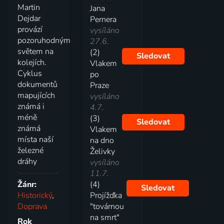
Martin
Jana
Dejdar
Pernera
provází
vysíláno
pozoruhodným
27.6.
světem na
(2)
Sledovat
kolejích.
Vlakem
Cyklus
po
dokumentů
Praze
mapujících
vysíláno
známá i
4.7.
méně
(3)
Sledovat
známá
Vlakem
místa naší
na dno
železné
Želivky
dráhy
vysíláno
11.7.
Žánr:
(4)
Sledovat
Historický
,
Projížďka
Doprava
"továrnou
na smrt"
Rok