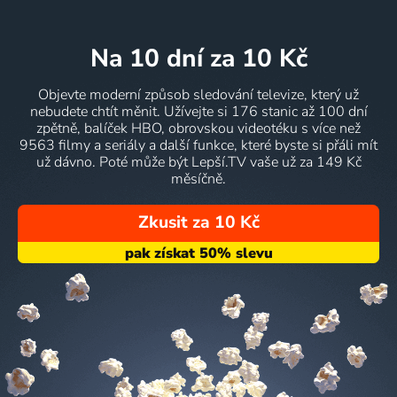
na 10 dní
za 10 Kč
Objevte moderní způsob sledování televize, který už
nebudete chtít měnit. Užívejte si 176 stanic až 100 dní
zpětně, balíček HBO, obrovskou videotéku s více než
9563 filmy a seriály a další funkce, které byste si přáli mít
už dávno. Poté může být Lepší.TV vaše už za 149 Kč
měsíčně.
Zkusit za 10 Kč