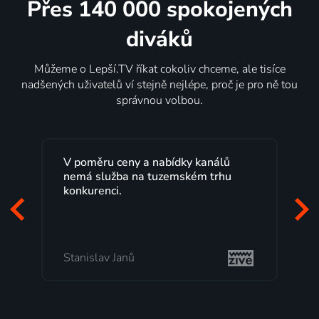
Přes 140 000 spokojených
diváků
Můžeme o Lepší.TV říkat cokoliv chceme, ale tisíce
nadšených uživatelů ví stejně nejlépe, proč je pro ně tou
správnou volbou.
Lepší.TV sleduji už několik let s
maximální spokojeností. Velký výběr
programů a nemuset běžet k TV na
začátek programu, to je přesně to, co
mi vyhovuje.
Milada Tomešová