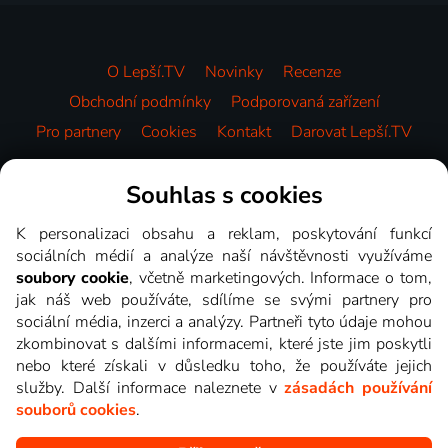
O Lepší.TV
Novinky
Recenze
Obchodní podmínky
Podporovaná zařízení
Pro partnery
Cookies
Kontakt
Darovat Lepší.TV
Videotéka
Souhlas s cookies
K personalizaci obsahu a reklam, poskytování funkcí
sociálních médií a analýze naší návštěvnosti využíváme
soubory cookie
, včetně marketingových. Informace o tom,
jak náš web používáte, sdílíme se svými partnery pro
sociální média, inzerci a analýzy. Partneři tyto údaje mohou
zkombinovat s dalšími informacemi, které jste jim poskytli
nebo které získali v důsledku toho, že používáte jejich
služby. Další informace naleznete v
zásadách používání
souborů cookies
.