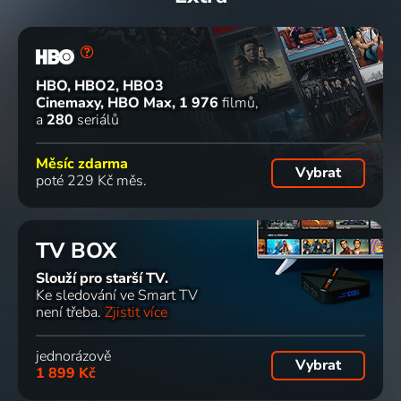
HBO, HBO2, HBO3
Cinemaxy, HBO Max
1 976
filmů
a
280
seriálů
Měsíc zdarma
Vybrat
poté 229 Kč měs.
TV BOX
Slouží pro starší TV.
Ke sledování ve Smart TV
není třeba.
Zjistit více
jednorázově
Vybrat
1 899 Kč