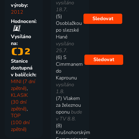
vysíláno
výroby:
18.7.
2012
(5)
Sledovat
Hodnocení:
Osoblažkou
po slezské
Vysíláno
Hané
na:
vysíláno
25.7.
(6) S
Sledovat
Stanice
Cimrmanem
dostupná
do
v balíčcích:
Kaprounu
MINI (7 dní
vysíláno
zpětně)
,
1.8.
KLASIK
(7) Vlakem
(30 dní
za železnou
zpětně)
,
oponu
bude
TOP
v TV 8.8.
(100 dní
(8)
zpětně)
Krušnohorským