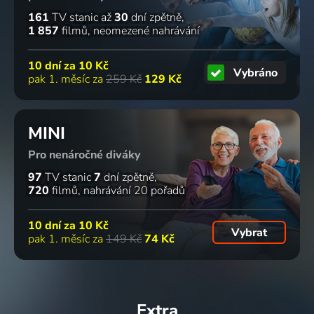
161
TV stanic
až
30
dní zpětně
1 857
filmů
neomezené nahrávání
10 dní za
10 Kč
Vybráno
pak 1. měsíc za
259 Kč
129 Kč
MINI
Pro nenáročné diváky
97
TV stanic
7
dní zpětně
720
filmů
nahrávání 20 pořadů
10 dní za
10 Kč
Vybrat
pak 1. měsíc za
149 Kč
74 Kč
Extra