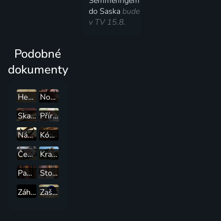
Semmeringem
do Saska
bude
v TV 15.8.
Podobné
dokumenty
Herčivald
Nová zpráva z konce světa
Skandál zamilovaného špióna
Přírodní kuriozity Davida Attenborougha
Náměstí Tahrír: Srdce egyptské revoluce
Kódy a spiknutí
České tajemno
Krajinou příběhů českých hradů známých i neznámých
Panovnice
Stopy, fakta, tajemství
Záhady starého Egypta
Zašlapané projekty