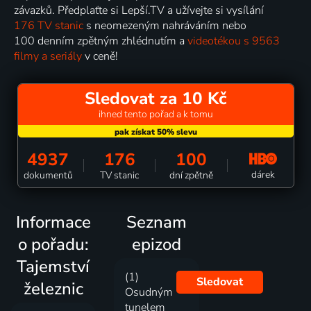
závazků. Předplaťte si Lepší.TV a užívejte si vysílání
176 TV stanic
s neomezeným nahráváním nebo
100 denním zpětným zhlédnutím a
videotékou s 9563
filmy a seriály
v ceně!
Sledovat za 10 Kč
ihned tento pořad a k tomu
4937
176
100
dárek
dokumentů
TV stanic
dní zpětně
Informace
Seznam
o pořadu:
epizod
Tajemství
(1)
Sledovat
železnic
Osudným
tunelem