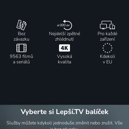
Bez
Nejdelší zpětné
Pro každé
závazku
zhlédnutí
zařízení
9563 filmů
Vysoká
Kdekoli
a seriálů
kvalita
v EU
Vyberte si Lepší.TV balíček
Služby můžete kdykoli jednoduše změnit nebo zrušit. Vše