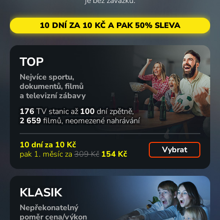
je bez závazku.
10 DNÍ ZA 10 KČ A PAK 50% SLEVA
TOP
Nejvíce sportu,
dokumentů, filmů
a televizní zábavy
176
TV stanic
až
100
dní zpětně
2 659
filmů
neomezené nahrávání
10 dní za
10 Kč
Vybrat
pak 1. měsíc za
309 Kč
154 Kč
KLASIK
Nepřekonatelný
poměr cena/výkon