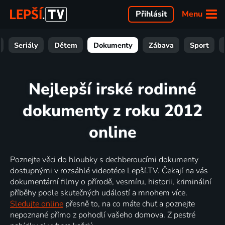
Menu
Přihlásit
Seriály
Dětem
Dokumenty
Zábava
Sport
Nejlepší irské rodinné
dokumenty z roku 2012
online
Poznejte věci do hloubky s dechberoucími dokumenty
dostupnými v rozsáhlé videotéce Lepší.TV. Čekají na vás
dokumentární filmy o přírodě, vesmíru, historii, kriminální
příběhy podle skutečných událostí a mnohem více.
Sledujte online
přesně to, na co máte chuť a poznejte
nepoznané přímo z pohodlí vašeho domova. Z pestré