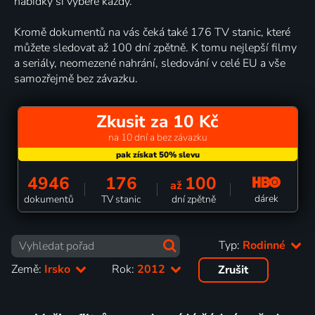
nabídky si vybere každý.
Kromě dokumentů na vás čeká také 176 TV stanic, které
můžete sledovat až 100 dní zpětně. K tomu nejlepší filmy
a seriály, neomezené nahrání, sledování v celé EU a vše
samozřejmě bez závazku.
Zkusit za 10 Kč
na 10 dní a bez závazku
4946
176
100
až
dárek
dokumentů
TV stanic
dní zpětně
Typ:
Rodinné
Země:
Irsko
Rok:
2012
Zrušit