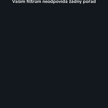
Vašim filtrům neodpovídá žádný pořad