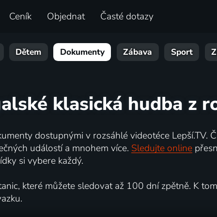
Ceník
Objednat
Časté dotazy
Dětem
Dokumenty
Zábava
Sport
Z
galské klasická hudba z r
umenty dostupnými v rozsáhlé videotéce Lepší.TV. Če
kutečných událostí a mnohem více.
Sledujte online
přesn
dky si vybere každý.
ic, které můžete sledovat až 100 dní zpětně. K tomu 
vazku.