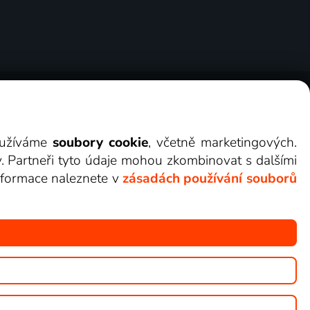
ry
Cookies
Kontakt
Darovat Lepší.TV
využíváme
soubory cookie
, včetně marketingových.
y. Partneři tyto údaje mohou zkombinovat s dalšími
 informace naleznete v
zásadách používání souborů
žete sledovat v Lepší.TV.