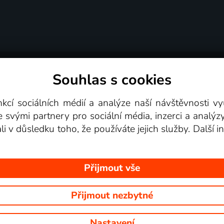
Souhlas s cookies
dní podmínky
Podporovaná zařízení
Pro partne
nkcí sociálních médií a analýze naší návštěvnosti 
e svými partnery pro sociální média, inzerci a analýz
Videotéka
ali v důsledku toho, že používáte jejich služby. Další
Přijmout vše
Přijmout nezbytné
 Na tomto webu jsou zobrazovány obrázky z pořadů TV stanic, které mů
Nastavení