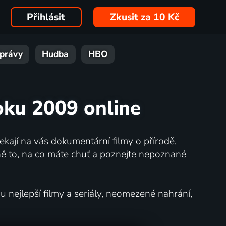
Přihlásit
Zkusit za 10 Kč
právy
Hudba
HBO
oku 2009 online
kají na vás dokumentární filmy o přírodě,
ě to, na co máte chuť a poznejte nepoznané
nejlepší filmy a seriály, neomezené nahrání,