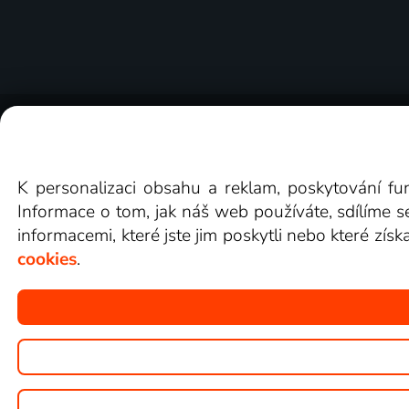
O Lepší.TV
Novinky
Recenze
Obcho
K personalizaci obsahu a reklam, poskytování fu
Informace o tom, jak náš web používáte, sdílíme s
informacemi, které jste jim poskytli nebo které získ
cookies
.
Copyright © goNET s.r.o.