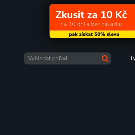
Zkusit za 10 Kč
na 10 dní a bez závazku
T