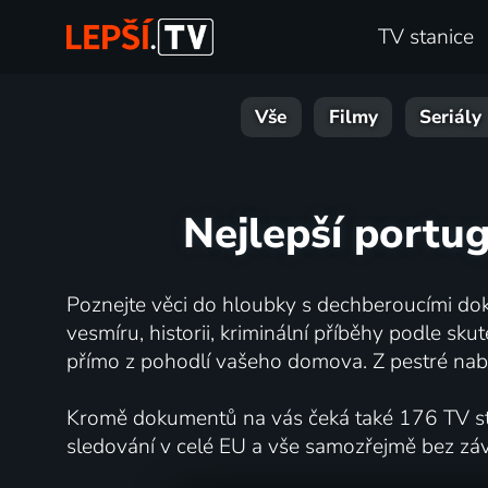
TV stanice
Vše
Filmy
Seriály
Nejlepší portu
Poznejte věci do hloubky s dechberoucími dok
vesmíru, historii, kriminální příběhy podle s
přímo z pohodlí vašeho domova. Z pestré nabí
Kromě dokumentů na vás čeká také 176 TV stan
sledování v celé EU a vše samozřejmě bez zá