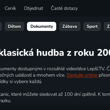
Ceník
Objednat
Časté dotazy
Dětem
Dokumenty
Zábava
Sport
Z
 klasická hudba z roku 20
umenty dostupnými v rozsáhlé videotéce Lepší.TV. Če
kutečných událostí a mnohem více.
Sledujte online
přesn
dky si vybere každý.
ic, které můžete sledovat až 100 dní zpětně. K tomu 
vazku.