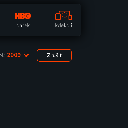
kdekoli
dárek
ok:
2009
Zrušit