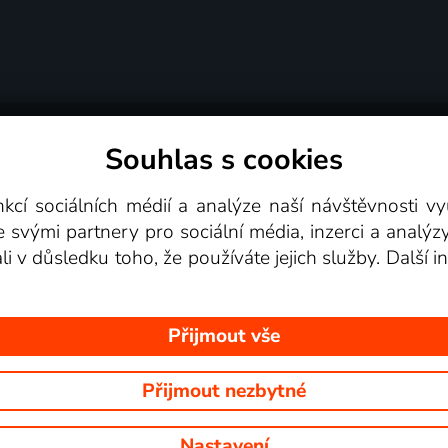
Souhlas s cookies
dní podmínky
Podporovaná zařízení
Pro partne
nkcí sociálních médií a analýze naší návštěvnosti 
e svými partnery pro sociální média, inzerci a analýz
Videotéka
ali v důsledku toho, že používáte jejich služby. Další
Přijmout vše
Přijmout nezbytné
 Na tomto webu jsou zobrazovány obrázky z pořadů TV stanic, které mů
Nastavení