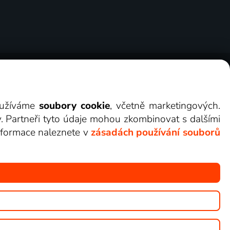
ry
Cookies
Kontakt
Darovat Lepší.TV
využíváme
soubory cookie
, včetně marketingových.
y. Partneři tyto údaje mohou zkombinovat s dalšími
 informace naleznete v
zásadách používání souborů
žete sledovat v Lepší.TV.