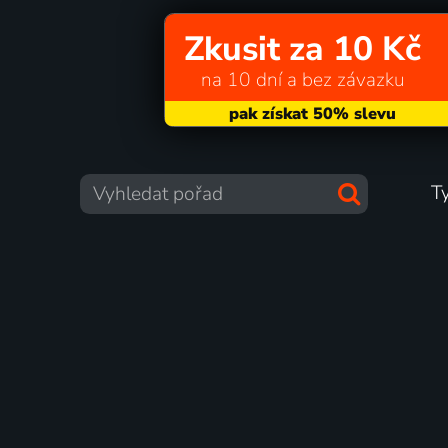
Zkusit za 10 Kč
na 10 dní a bez závazku
T