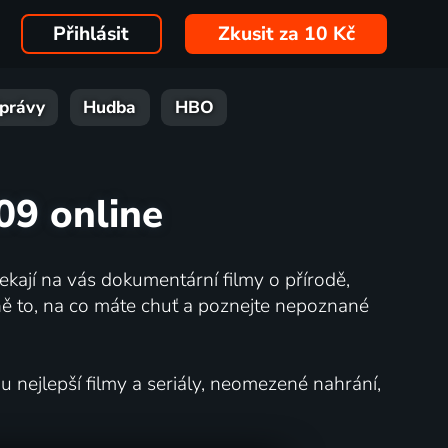
Přihlásit
Zkusit za 10 Kč
právy
Hudba
HBO
09 online
kají na vás dokumentární filmy o přírodě,
ě to, na co máte chuť a poznejte nepoznané
nejlepší filmy a seriály, neomezené nahrání,