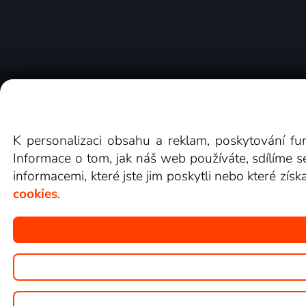
O Lepší.TV
Novinky
Recenze
Obcho
K personalizaci obsahu a reklam, poskytování fu
Informace o tom, jak náš web používáte, sdílíme s
informacemi, které jste jim poskytli nebo které získ
cookies
.
Copyright © goNET s.r.o.