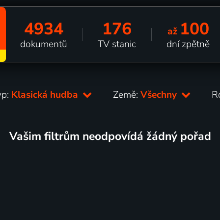
4934
176
100
až
dokumentů
TV stanic
dní zpětně
yp:
Klasická hudba
Země:
Všechny
R
Vašim filtrům neodpovídá žádný pořad