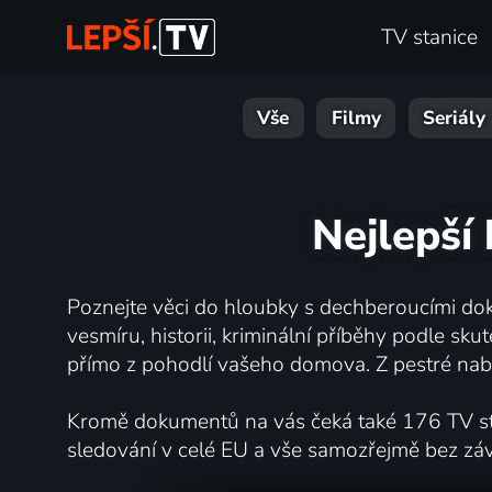
TV stanice
Vše
Filmy
Seriály
Nejlepší
Poznejte věci do hloubky s dechberoucími dok
vesmíru, historii, kriminální příběhy podle s
přímo z pohodlí vašeho domova. Z pestré nabí
Kromě dokumentů na vás čeká také 176 TV stan
sledování v celé EU a vše samozřejmě bez zá