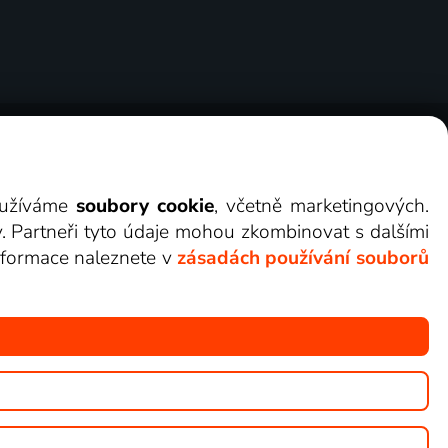
ry
Cookies
Kontakt
Darovat Lepší.TV
využíváme
soubory cookie
, včetně marketingových.
y. Partneři tyto údaje mohou zkombinovat s dalšími
 informace naleznete v
zásadách používání souborů
žete sledovat v Lepší.TV.