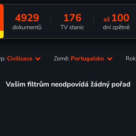
4929
176
100
až
dokumentů
TV stanic
dní zpětně
yp:
Civilizace
Země:
Portugalsko
Rok
Vašim filtrům neodpovídá žádný pořad