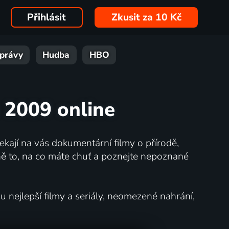
Přihlásit
Zkusit za 10 Kč
právy
Hudba
HBO
u 2009 online
kají na vás dokumentární filmy o přírodě,
ě to, na co máte chuť a poznejte nepoznané
nejlepší filmy a seriály, neomezené nahrání,