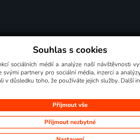
Souhlas s cookies
dní podmínky
Podporovaná zařízení
Pro partne
nkcí sociálních médií a analýze naší návštěvnosti 
e svými partnery pro sociální média, inzerci a analýz
Videotéka
ali v důsledku toho, že používáte jejich služby. Další
Přijmout vše
Přijmout nezbytné
 Na tomto webu jsou zobrazovány obrázky z pořadů TV stanic, které mů
Nastavení