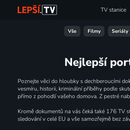
TV stanice
Vše
Filmy
Seriály
Nejlepší por
Poznejte věci do hloubky s dechberoucími dok
vesmíru, historii, kriminální příběhy podle s
přímo z pohodlí vašeho domova. Z pestré nabí
Kromě dokumentů na vás čeká také 176 TV stan
sledování v celé EU a vše samozřejmě bez zá