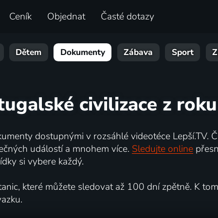
Ceník
Objednat
Časté dotazy
Dětem
Dokumenty
Zábava
Sport
Z
tugalské civilizace z rok
umenty dostupnými v rozsáhlé videotéce Lepší.TV. Če
kutečných událostí a mnohem více.
Sledujte online
přesn
dky si vybere každý.
ic, které můžete sledovat až 100 dní zpětně. K tomu 
vazku.