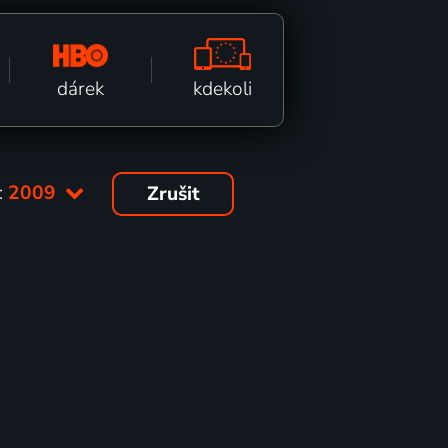
kdekoli
dárek
:
2009
Zrušit