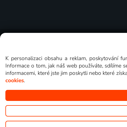
O Lepší.TV
Novinky
Recenze
Obcho
K personalizaci obsahu a reklam, poskytování fu
Informace o tom, jak náš web používáte, sdílíme s
informacemi, které jste jim poskytli nebo které získ
cookies
.
Copyright © goNET s.r.o.