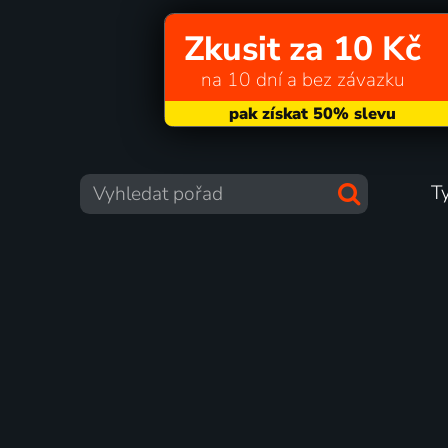
Zkusit za 10 Kč
na 10 dní a bez závazku
T