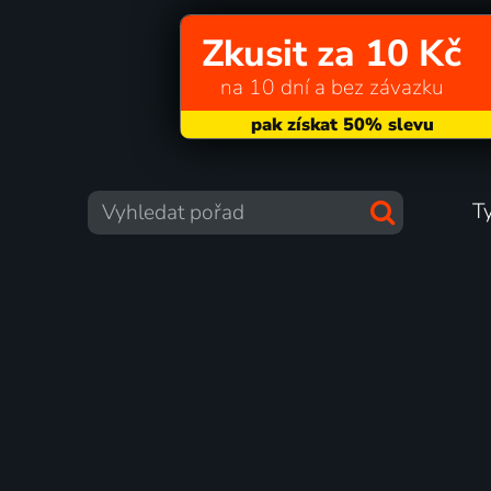
Zkusit za 10 Kč
na 10 dní a bez závazku
T