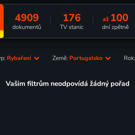
4909
176
100
až
dokumentů
TV stanic
dní zpětně
yp:
Rybaření
Země:
Portugalsko
Rok
Vašim filtrům neodpovídá žádný pořad