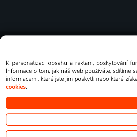
O Lepší.TV
Novinky
Recenze
Obcho
K personalizaci obsahu a reklam, poskytování fu
Informace o tom, jak náš web používáte, sdílíme s
informacemi, které jste jim poskytli nebo které získ
cookies
.
Copyright © goNET s.r.o.