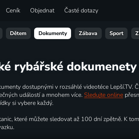
Ceník
Objednat
Časté dotazy
Dětem
Dokumenty
Zábava
Sport
Z
ské rybářské dokumenety 
umenty dostupnými v rozsáhlé videotéce Lepší.TV. Če
kutečných událostí a mnohem více.
Sledujte online
přesn
dky si vybere každý.
ic, které můžete sledovat až 100 dní zpětně. K tomu 
vazku.