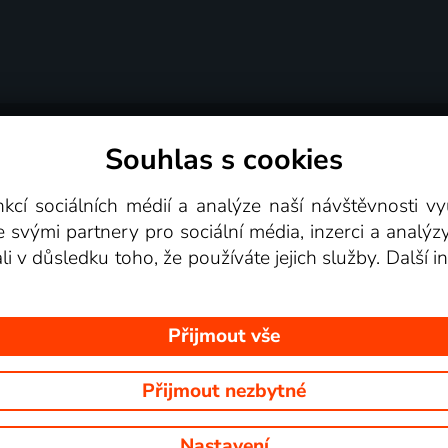
Souhlas s cookies
dní podmínky
Podporovaná zařízení
Pro partne
nkcí sociálních médií a analýze naší návštěvnosti 
e svými partnery pro sociální média, inzerci a analýz
Videotéka
ali v důsledku toho, že používáte jejich služby. Další
Přijmout vše
Přijmout nezbytné
 Na tomto webu jsou zobrazovány obrázky z pořadů TV stanic, které mů
Nastavení