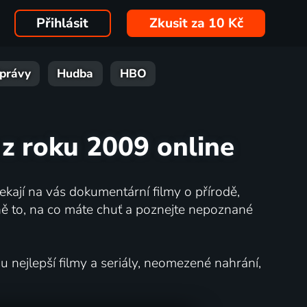
Přihlásit
Zkusit za 10 Kč
právy
Hudba
HBO
z roku 2009 online
kají na vás dokumentární filmy o přírodě,
ě to, na co máte chuť a poznejte nepoznané
nejlepší filmy a seriály, neomezené nahrání,