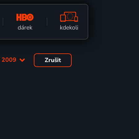
kdekoli
dárek
:
2009
Zrušit