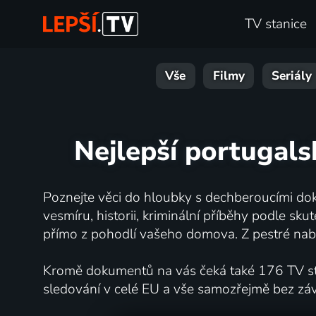
TV stanice
Vše
Filmy
Seriály
Nejlepší portugal
Poznejte věci do hloubky s dechberoucími dok
vesmíru, historii, kriminální příběhy podle s
přímo z pohodlí vašeho domova. Z pestré nabí
Kromě dokumentů na vás čeká také 176 TV stan
sledování v celé EU a vše samozřejmě bez zá