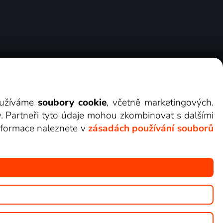
ry
Cookies
Kontakt
Darovat Lepší.TV
využíváme
soubory cookie
, včetně marketingových.
y. Partneři tyto údaje mohou zkombinovat s dalšími
 informace naleznete v
zásadách používání souborů
žete sledovat v Lepší.TV.