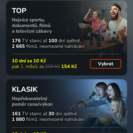
TOP
Nejvíce sportu,
dokumentů, filmů
a televizní zábavy
176
TV stanic
až
100
dní zpětně
2 665
filmů
neomezené nahrávání
10 dní za
10 Kč
Vybrat
pak 1. měsíc za
309 Kč
154 Kč
KLASIK
Nepřekonatelný
poměr cena/výkon
161
TV stanic
až
30
dní zpětně
1 880
filmů
neomezené nahrávání