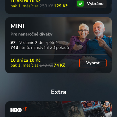
10 dní za
10 Kč
Vybráno
pak 1. měsíc za
259 Kč
129 Kč
MINI
Pro nenáročné diváky
97
TV stanic
7
dní zpětně
743
filmů
nahrávání 20 pořadů
10 dní za
10 Kč
Vybrat
pak 1. měsíc za
149 Kč
74 Kč
Extra