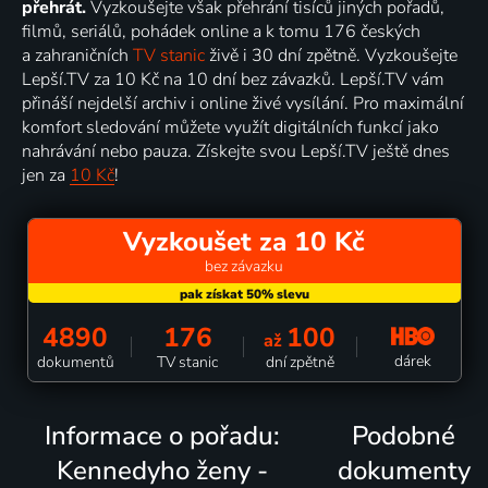
přehrát.
Vyzkoušejte však přehrání tisíců jiných pořadů,
filmů, seriálů, pohádek online a k tomu 176 českých
a zahraničních
TV stanic
živě i 30 dní zpětně. Vyzkoušejte
Lepší.TV za 10 Kč na 10 dní bez závazků. Lepší.TV vám
přináší nejdelší archiv i online živé vysílání. Pro maximální
komfort sledování můžete využít digitálních funkcí jako
nahrávání nebo pauza. Získejte svou Lepší.TV ještě dnes
jen za
10 Kč
!
Vyzkoušet za 10 Kč
bez závazku
4890
176
100
až
dárek
dokumentů
TV stanic
dní zpětně
Informace o pořadu:
Podobné
Kennedyho ženy -
dokumenty