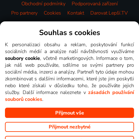
Obchodní podmínky
Podporovaná zařízení
Pro partnery
Cookies
Kontakt
Darovat Lepší.TV
Videotéka
Souhlas s cookies
K personalizaci obsahu a reklam, poskytování funkcí
sociálních médií a analýze naší návštěvnosti využíváme
soubory cookie
, včetně marketingových. Informace o tom,
jak náš web používáte, sdílíme se svými partnery pro
sociální média, inzerci a analýzy. Partneři tyto údaje mohou
zkombinovat s dalšími informacemi, které jste jim poskytli
nebo které získali v důsledku toho, že používáte jejich
služby. Další informace naleznete v
zásadách používání
souborů cookies
.
Přijmout vše
Copyright © goNET s.r.o. Na tomto webu jsou zobrazovány
obrázky z pořadů TV stanic, které můžete sledovat v Lepší.TV.
Přijmout nezbytné