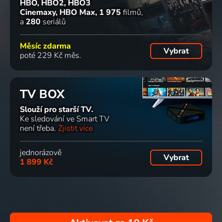
HBO, HBO2, HBO3
Cinemaxy, HBO Max
1 975
filmů
a
280
seriálů
Měsíc zdarma
Vybrat
poté 229 Kč měs.
TV BOX
Slouží pro starší TV.
Ke sledování ve Smart TV
není třeba.
Zjistit více
jednorázově
Vybrat
1 899 Kč