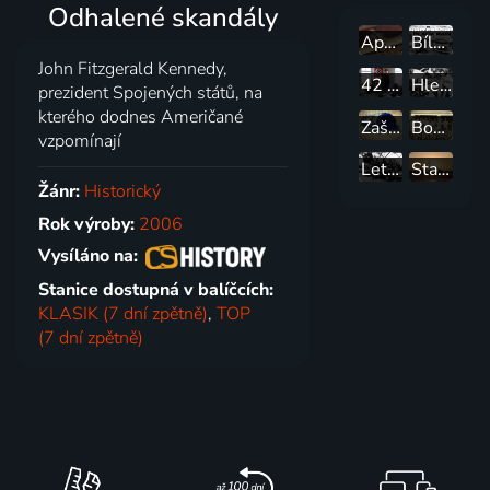
Odhalené skandály
Apokalypsa a konec světa
Bílé světlo/Černý déšť: Zničení Hirošimy a Nagasaki
John Fitzgerald Kennedy,
42 způsobů, jak zabít Hitlera
Hledání ztraceného času
prezident Spojených států, na
kterého dodnes Američané
Zašlapané projekty
Bombardování Darwinu: Nepříjemná pravda
vzpomínají
Letci z Tuskegee: Sága P-51 Mustang
Staroegyptští mořeplavci
Žánr:
Historický
Rok výroby:
2006
Vysíláno na:
Stanice dostupná v balíčcích:
KLASIK (7 dní zpětně)
,
TOP
(7 dní zpětně)