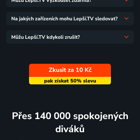
Můžu Lepší.TV vyzkoušet zdarma?
Na jakých zařízeních mohu Lepší.TV sledovat?
Můžu Lepší.TV kdykoli zrušit?
Zkusit za 10 Kč
Přes 140 000 spokojených
diváků