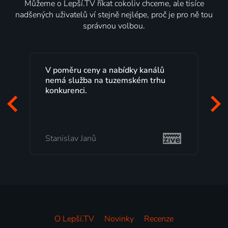
Můžeme o Lepší.TV říkat cokoliv chceme, ale tisíce
nadšených uživatelů ví stejně nejlépe, proč je pro ně tou
správnou volbou.
kanálů
Lepší.TV sleduji už několik let s
m trhu
maximální spokojeností. Velký výběr
programů a nemuset běžet k TV na
začátek programu, to je přesně to, co
mi vyhovuje.
Milada Tomešová
O Lepší.TV
Novinky
Recenze