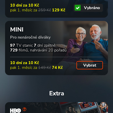
10 dní za
10 Kč
Vybráno
pak 1. měsíc za
259 Kč
129 Kč
MINI
Pro nenáročné diváky
97
TV stanic
7
dní zpětně
729
filmů
nahrávání 20 pořadů
10 dní za
10 Kč
Vybrat
pak 1. měsíc za
149 Kč
74 Kč
Extra