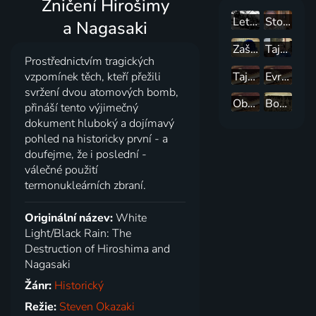
Zničení Hirošimy
Letci z Tuskegee: Sága P-51 Mustang
Stopy, fakta, tajemství
a Nagasaki
Zašlapané projekty
Tajné akce StB
Prostřednictvím tragických
Tajemství údolí tráckých králů
Evropa a Černobyl
vzpomínek těch, kteří přežili
svržení dvou atomových bomb,
Občané proti sicilské mafii
Bombardování Darwinu: Nepříjemná pravda
přináší tento výjimečný
dokument hluboký a dojímavý
pohled na historicky první - a
doufejme, že i poslední -
válečné použití
termonukleárních zbraní.
Originální název:
White
Light/Black Rain: The
Destruction of Hiroshima and
Nagasaki
Žánr:
Historický
Režie:
Steven Okazaki