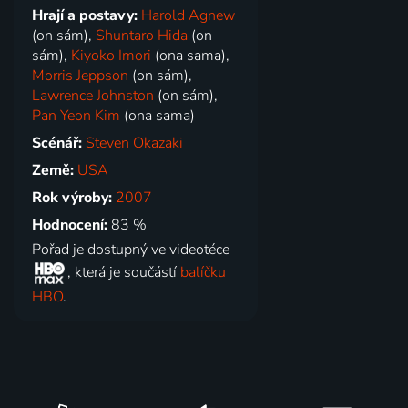
Hrají a postavy:
Harold Agnew
(on sám),
Shuntaro Hida
(on
sám),
Kiyoko Imori
(ona sama),
Morris Jeppson
(on sám),
Lawrence Johnston
(on sám),
Pan Yeon Kim
(ona sama)
Scénář:
Steven Okazaki
Země:
USA
Rok výroby:
2007
Hodnocení:
83 %
Pořad je dostupný ve videotéce
, která je součástí
balíčku
HBO
.