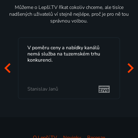
Můžeme o Lepší.TV říkat cokoliv chceme, ale tisíce
nadšených uživatelů ví stejně nejlépe, proč je pro ně tou
správnou volbou.
álů
Lepší.TV sleduji už několik let s
rhu
maximální spokojeností. Velký výběr
programů a nemuset běžet k TV na
začátek programu, to je přesně to, co
mi vyhovuje.
Milada Tomešová
O Lepší.TV
Novinky
Recenze