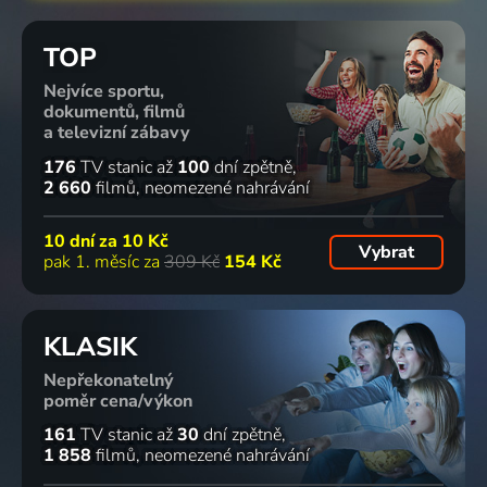
TOP
Nejvíce sportu,
dokumentů, filmů
a televizní zábavy
176
TV stanic
až
100
dní zpětně
2 660
filmů
neomezené nahrávání
10 dní za
10 Kč
Vybrat
pak 1. měsíc za
309 Kč
154 Kč
KLASIK
Nepřekonatelný
poměr cena/výkon
161
TV stanic
až
30
dní zpětně
1 858
filmů
neomezené nahrávání