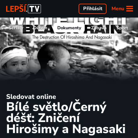
Menu
Přihlásit
Seriály
Dětem
Dokumenty
Zábava
Sport
Sledovat online
Bílé světlo/Černý
déšť: Zničení
Hirošimy a Nagasaki