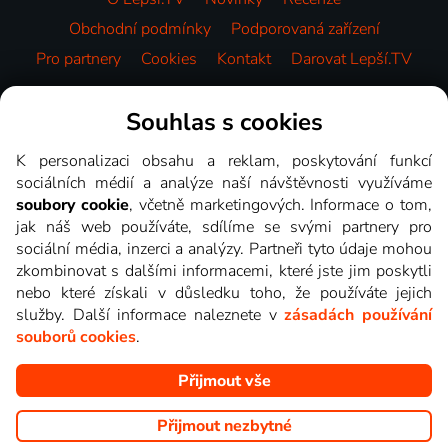
Obchodní podmínky
Podporovaná zařízení
Pro partnery
Cookies
Kontakt
Darovat Lepší.TV
Videotéka
Souhlas s cookies
K personalizaci obsahu a reklam, poskytování funkcí
sociálních médií a analýze naší návštěvnosti využíváme
soubory cookie
, včetně marketingových. Informace o tom,
jak náš web používáte, sdílíme se svými partnery pro
sociální média, inzerci a analýzy. Partneři tyto údaje mohou
zkombinovat s dalšími informacemi, které jste jim poskytli
nebo které získali v důsledku toho, že používáte jejich
služby. Další informace naleznete v
zásadách používání
souborů cookies
.
Přijmout vše
Copyright © goNET s.r.o. Na tomto webu jsou zobrazovány
obrázky z pořadů TV stanic, které můžete sledovat v Lepší.TV.
Přijmout nezbytné