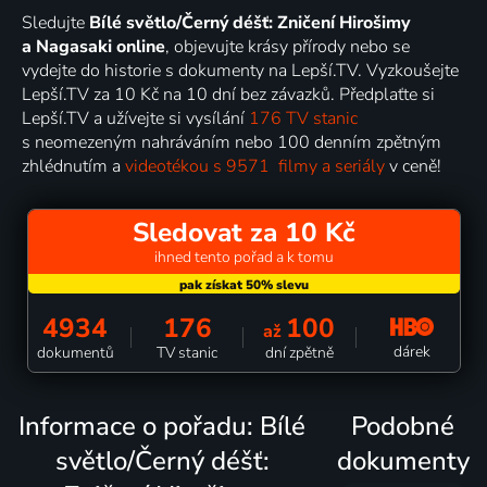
Sledujte
Bílé světlo/Černý déšť: Zničení Hirošimy
a Nagasaki online
, objevujte krásy přírody nebo se
vydejte do historie s dokumenty na Lepší.TV. Vyzkoušejte
Lepší.TV za 10 Kč na 10 dní bez závazků. Předplaťte si
Lepší.TV a užívejte si vysílání
176 TV stanic
s neomezeným nahráváním nebo 100 denním zpětným
zhlédnutím a
videotékou s 9571 filmy a seriály
v ceně!
Sledovat za 10 Kč
ihned tento pořad a k tomu
4934
176
100
až
dárek
dokumentů
TV stanic
dní zpětně
Informace o pořadu: Bílé
Podobné
světlo/Černý déšť:
dokumenty