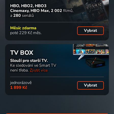
HBO, HBO2, HBO3
Cinemaxy, HBO Max
2 002
filmů
a
280
seriálů
Měsíc zdarma
Vybrat
poté 229 Kč měs.
TV BOX
Slouží pro starší TV.
Ke sledování ve Smart TV
není třeba.
Zjistit více
jednorázově
Vybrat
1 899 Kč