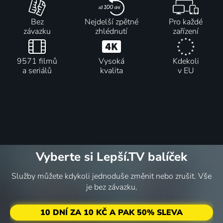
Bez
Nejdelší zpětné
Pro každé
závazku
zhlédnutí
zařízení
9571 filmů
Vysoká
Kdekoli
a seriálů
kvalita
v EU
Vyberte si Lepší.TV balíček
Služby můžete kdykoli jednoduše změnit nebo zrušit. Vše
je bez závazku.
10 DNÍ ZA 10 KČ A PAK 50% SLEVA