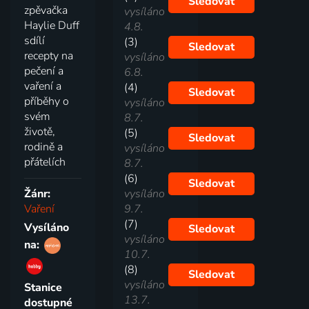
Sledovat
zpěvačka
vysíláno
Haylie Duff
4.8.
sdílí
(3)
Sledovat
recepty na
vysíláno
pečení a
6.8.
vaření a
(4)
Sledovat
příběhy o
vysíláno
svém
8.7.
životě,
(5)
Sledovat
rodině a
vysíláno
přátelích
8.7.
(6)
Sledovat
Žánr:
vysíláno
Vaření
9.7.
(7)
Vysíláno
Sledovat
vysíláno
na:
10.7.
(8)
Sledovat
vysíláno
Stanice
13.7.
dostupné