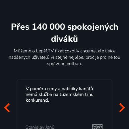
Přes 140 000 spokojených
diváků
Můžeme o Lepší.TV říkat cokoliv chceme, ale tisíce
nadšených uživatelů ví stejně nejlépe, proč je pro ně tou
správnou volbou.
Lepší.TV sleduji už několik let s
maximální spokojeností. Velký výběr
programů a nemuset běžet k TV na
začátek programu, to je přesně to, co
mi vyhovuje.
Milada Tomešová