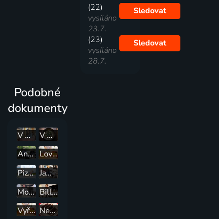
(22)
Sledovat
vysíláno
23.7.
(23)
Sledovat
vysíláno
28.7.
Podobné
dokumenty
V Májině kuchyni
V mysli kuchaře
Annabel Langbein: U mě na zahrádce
Lovec chilli
Pizzaři z Parmy
Jamieho revoluce ve stravování
Molekulární kuchyně Hestona Blumenthala
Billovo jídlo
Vyřazeni
Nebesky dobré