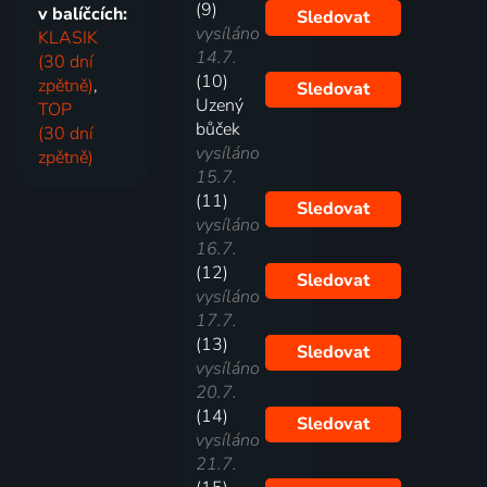
(9)
v balíčcích:
Sledovat
vysíláno
KLASIK
14.7.
(30 dní
(10)
zpětně)
,
Sledovat
Uzený
TOP
bůček
(30 dní
vysíláno
zpětně)
15.7.
(11)
Sledovat
vysíláno
16.7.
(12)
Sledovat
vysíláno
17.7.
(13)
Sledovat
vysíláno
20.7.
(14)
Sledovat
vysíláno
21.7.