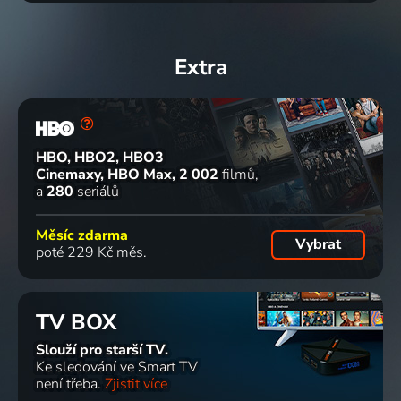
Extra
HBO, HBO2, HBO3
Cinemaxy, HBO Max
2 002
filmů
a
280
seriálů
Měsíc zdarma
Vybrat
poté 229 Kč měs.
TV BOX
Slouží pro starší TV.
Ke sledování ve Smart TV
není třeba.
Zjistit více