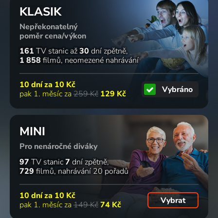
KLASIK
Nepřekonatelný
poměr cena/výkon
161
TV stanic
až
30
dní zpětně
1 858
filmů
neomezené nahrávání
10 dní za
10 Kč
Vybráno
pak 1. měsíc za
259 Kč
129 Kč
MINI
Pro nenáročné diváky
97
TV stanic
7
dní zpětně
729
filmů
nahrávání 20 pořadů
10 dní za
10 Kč
Vybrat
pak 1. měsíc za
149 Kč
74 Kč