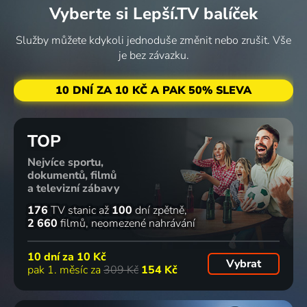
Vyberte si Lepší.TV balíček
Služby můžete kdykoli jednoduše změnit nebo zrušit. Vše
je bez závazku.
10 DNÍ ZA 10 KČ A PAK 50% SLEVA
TOP
Nejvíce sportu,
dokumentů, filmů
a televizní zábavy
176
TV stanic
až
100
dní zpětně
2 660
filmů
neomezené nahrávání
10 dní za
10 Kč
Vybrat
pak 1. měsíc za
309 Kč
154 Kč