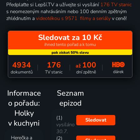
Předplaťte si Lepší.TV a užívejte si vysílání
176 TV stanic
s neomezeným nahráváním nebo 100 denním zpětným
zhlédnutím a
videotékou s 9571 filmy a seriály
v ceně!
Sledovat za 10 Kč
ihned tento pořad a k tomu
4934
176
100
až
dárek
dokumentů
TV stanic
dní zpětně
Informace
Seznam
o pořadu:
epizod
Holky
(1)
Sledovat
v kuchyni
vysíláno
30.7.
Herečka a
(2)