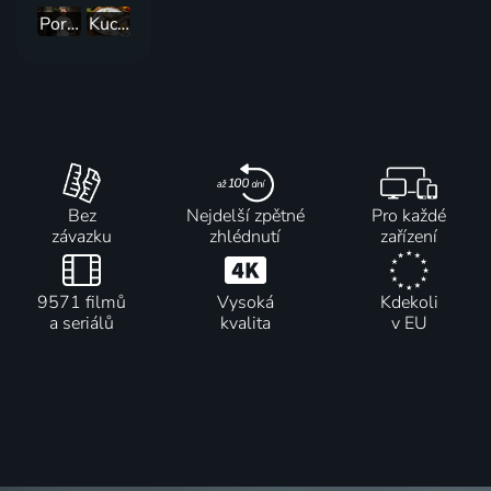
Porážka Bobbyho Flaye
Kuchyně milovníků ryb - Pstruhové praktiky s šéfkuchařem Lázárem
Bez
Nejdelší zpětné
Pro každé
závazku
zhlédnutí
zařízení
9571 filmů
Vysoká
Kdekoli
a seriálů
kvalita
v EU