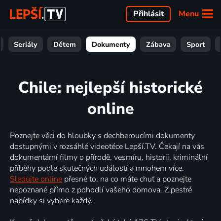
Menu
Přihlásit
Seriály
Dětem
Dokumenty
Zábava
Sport
Chile: nejlepší historické
online
Poznejte věci do hloubky s dechberoucími dokumenty
dostupnými v rozsáhlé videotéce Lepší.TV. Čekají na vás
dokumentární filmy o přírodě, vesmíru, historii, kriminální
příběhy podle skutečných událostí a mnohem více.
Sledujte online
přesně to, na co máte chuť a poznejte
nepoznané přímo z pohodlí vašeho domova. Z pestré
nabídky si vybere každý.