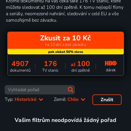
Kromě dokumentů na vás čeká také 176 TV stanic, které
můžete sledovat až 100 dní zpětně. K tomu nejlepší filmy
a seriály, neomezené nahrání, sledování v celé EU a vše
samozřejmě bez závazku.
Zkusit za 10 Kč
na 10 dní a bez závazku
4907
176
100
až
dárek
dokumentů
TV stanic
dní zpětně
Typ:
Historické
Země:
Chile
Zrušit
Vašim filtrům neodpovídá žádný pořad