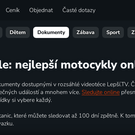
Ceník
Objednat
Časté dotazy
Dětem
Dokumenty
Zábava
Sport
Z
le: nejlepší motocykly on
umenty dostupnými v rozsáhlé videotéce Lepší.TV. Če
kutečných událostí a mnohem více.
Sledujte online
přesn
dky si vybere každý.
ic, které můžete sledovat až 100 dní zpětně. K tomu 
vazku.