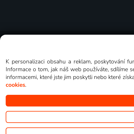
O Lepší.TV
Novinky
Recenze
Obcho
K personalizaci obsahu a reklam, poskytování fu
Informace o tom, jak náš web používáte, sdílíme s
informacemi, které jste jim poskytli nebo které získ
cookies
.
Copyright © goNET s.r.o.