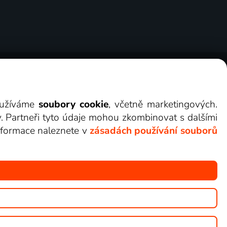
ry
Cookies
Kontakt
Darovat Lepší.TV
využíváme
soubory cookie
, včetně marketingových.
y. Partneři tyto údaje mohou zkombinovat s dalšími
 informace naleznete v
zásadách používání souborů
žete sledovat v Lepší.TV.