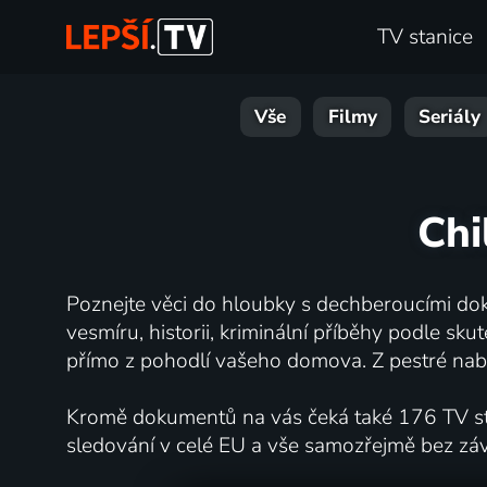
TV stanice
Vše
Filmy
Seriály
Chi
Poznejte věci do hloubky s dechberoucími dok
vesmíru, historii, kriminální příběhy podle s
přímo z pohodlí vašeho domova. Z pestré nabí
Kromě dokumentů na vás čeká také 176 TV stan
sledování v celé EU a vše samozřejmě bez zá