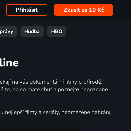
Přihlásit
Zkusit za 10 Kč
právy
Hudba
HBO
line
kají na vás dokumentární filmy o přírodě,
ě to, na co máte chuť a poznejte nepoznané
nejlepší filmy a seriály, neomezené nahrání,