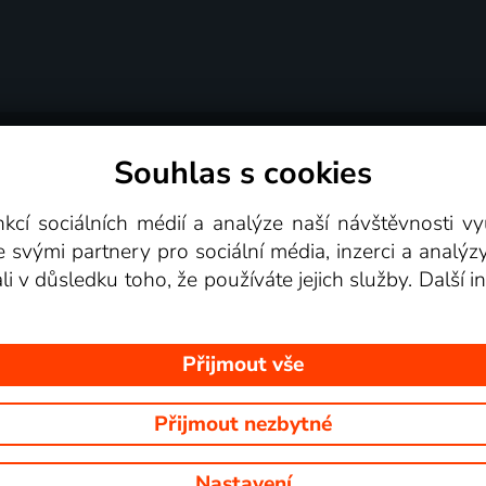
Souhlas s cookies
dní podmínky
Podporovaná zařízení
Pro partne
nkcí sociálních médií a analýze naší návštěvnosti 
e svými partnery pro sociální média, inzerci a analýz
Videotéka
ali v důsledku toho, že používáte jejich služby. Další
Přijmout vše
Přijmout nezbytné
 Na tomto webu jsou zobrazovány obrázky z pořadů TV stanic, které mů
Nastavení