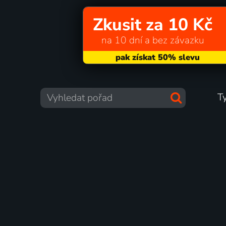
Zkusit za 10 Kč
na 10 dní a bez závazku
T