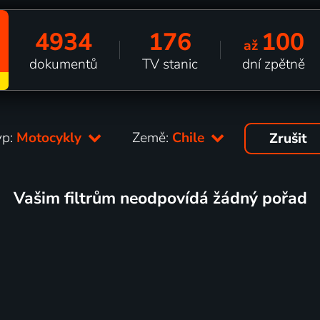
4934
176
100
až
dokumentů
TV stanic
dní zpětně
yp:
Motocykly
Země:
Chile
Zrušit
Vašim filtrům neodpovídá žádný pořad