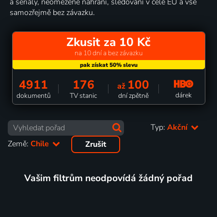
a seriály, neomezené nahrání, sledování v celé EU a vše
samozřejmě bez závazku.
Zkusit za 10 Kč
na 10 dní a bez závazku
4911
176
100
až
dárek
dokumentů
TV stanic
dní zpětně
Typ:
Akční
Země:
Chile
Zrušit
Vašim filtrům neodpovídá žádný pořad