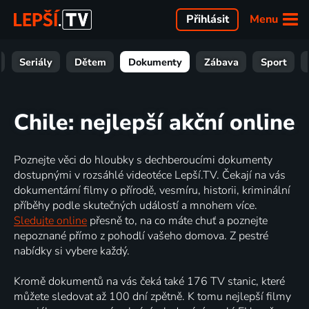
Menu
Přihlásit
Seriály
Dětem
Dokumenty
Zábava
Sport
Chile: nejlepší akční online
Poznejte věci do hloubky s dechberoucími dokumenty
dostupnými v rozsáhlé videotéce Lepší.TV. Čekají na vás
dokumentární filmy o přírodě, vesmíru, historii, kriminální
příběhy podle skutečných událostí a mnohem více.
Sledujte online
přesně to, na co máte chuť a poznejte
nepoznané přímo z pohodlí vašeho domova. Z pestré
nabídky si vybere každý.
Kromě dokumentů na vás čeká také 176 TV stanic, které
můžete sledovat až 100 dní zpětně. K tomu nejlepší filmy